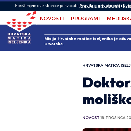
Korištenjem ove stranice prihvaćate
Pravila o privatnosti
i
Uvje
NOVOSTI
PROGRAMI
MEDIJSK
Misija Hrvatske matice iseljenika je očuv
Hrvatske.
HRVATSKA MATICA ISELJ
Doktor
molišk
NOVOSTI
18. PROSINCA 2