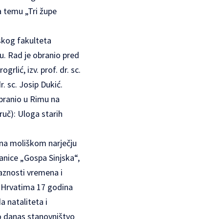
a temu „Tri župe
fskog fakulteta
tu. Rad je obranio pred
lić, izv. prof. dr. sc.
r. sc. Josip Dukić.
obranio u Rimu na
uč): Uloga starih
 na moliškom narječju
anice „Gospa Sinjska“,
laznosti vremena i
m Hrvatima 17 godina
 nataliteta i
do danas stanovništvo