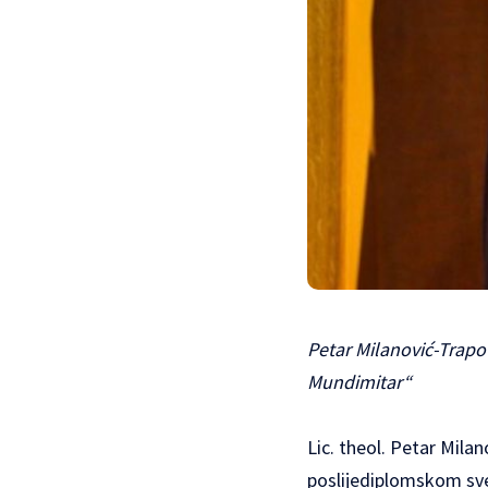
Petar Milanović-Trapo 
Mundimitar“
Lic. theol. Petar Mila
poslijediplomskom sveu