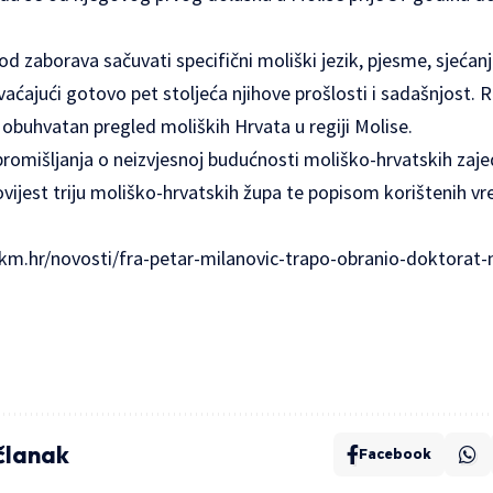
d zaborava sačuvati specifični moliški jezik, pjesme, sjećanja
aćajući gotovo pet stoljeća njihove prošlosti i sadašnjost. 
 obuhvatan pregled moliških Hrvata u regiji Molise.
promišljanja o neizvjesnoj budućnosti moliško-hrvatskih zaj
vijest triju moliško-hrvatskih župa te popisom korištenih vrel
.hkm.hr/novosti/fra-petar-milanovic-trapo-obranio-doktorat
 članak
Facebook