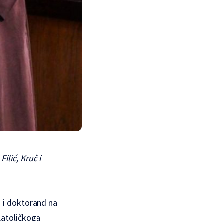
ilić, Kruč i
a i doktorand na
 Katoličkoga