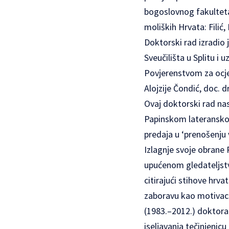
bogoslovnog fakulteta 
moliških Hrvata: Filić,
Doktorski rad izradio 
Sveučilišta u Splitu i 
Povjerenstvom za ocjenu
Alojzije Čondić, doc. dr
Ovaj doktorski rad nas
Papinskom lateranskom
predaja u ‘prenošenju v
Izlagnje svoje obrane
upućenom gledateljstvu
citirajući stihove hrv
zaboravu kao motivaci
(1983.–2012.) doktora
iseljavanja tečinjenic