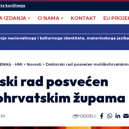
te korištenja
.
A IZDANJA
O NAMA
KONTAKT
EU PROJE
anje nacionalnoga i kulturnoga identiteta, materinskoga jezika 
ENIKA - HMI
>
Novosti
>
Doktorski rad posvećen moliškohrvatski
ski rad posvećen
ohrvatskim župama
PODIJELI
020.