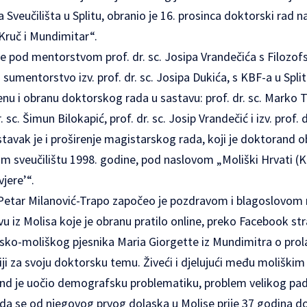
Sveučilišta u Splitu, obranio je 16. prosinca doktorski rad n
 Kruč i Mundimitar“.
je pod mentorstvom prof. dr. sc. Josipa Vrandečića s Filozo
uz sumentorstvo izv. prof. dr. sc. Josipa Dukića, s KBF-a u Spli
 i obranu doktorskog rada u sastavu: prof. dr. sc. Marko Trogr
. sc. Šimun Bilokapić, prof. dr. sc. Josip Vrandečić i izv. prof. d
tavak je i proširenje magistarskog rada, koji je doktorand 
 sveučilištu 1998. godine, pod naslovom „Moliški Hrvati (Kr
jere’“.
 Petar Milanović-Trapo započeo je pozdravom i blagoslovom
 iz Molisa koje je obranu pratilo online, preko Facebook str
atsko-moliškog pjesnika Maria Giorgette iz Mundimitra o pro
ji za svoju doktorsku temu. Živeći i djelujući među moliški
nd je uočio demografsku problematiku, problem velikog pada
u da se od njegovog prvog dolaska u Molise prije 37 godina 