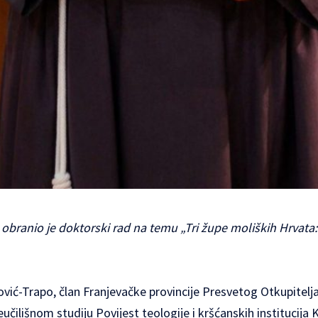
obranio je doktorski rad na temu „Tri župe moliških Hrvata: F
nović-Trapo, član Franjevačke provincije Presvetog Otkupitelj
čilišnom studiju Povijest teologije i kršćanskih institucija