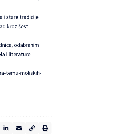
 i stare tradicije
Rad kroz šest
ednica, odabranim
a i literature.
-na-temu-moliskih-