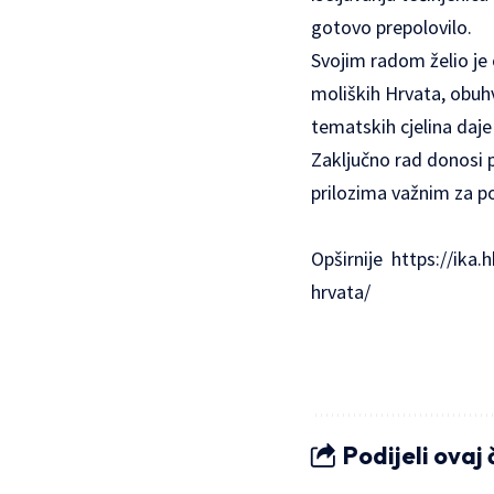
gotovo prepolovilo.
Svojim radom želio je o
moliških Hrvata, obuhv
tematskih cjelina daje
Zaključno rad donosi 
prilozima važnim za po
Opširnije
https://ika
hrvata/
Podijeli ovaj