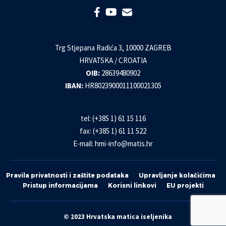
Trg Stjepana Radića 3, 10000 ZAGREB
HRVATSKA / CROATIA
OIB:
28639480902
IBAN:
HR8023900011100021305
tel: (+385 1) 61 15 116
fax: (+385 1) 61 11 522
E-mail:
hmi-info@matis.hr
Pravila privatnosti i zaštite podataka
Upravljanje kolačićima
Pristup informacijama
Korisni linkovi
EU projekti
© 2023 Hrvatska matica iseljenika