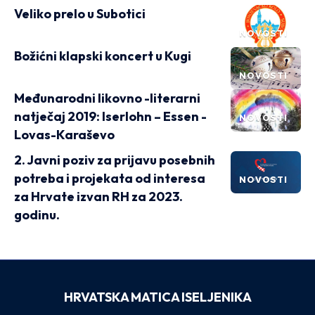
Veliko prelo u Subotici
NOVOSTI
Božićni klapski koncert u Kugi
NOVOSTI
Međunarodni likovno -literarni
natječaj 2019: Iserlohn – Essen -
NOVOSTI
Lovas-Karaševo
2. Javni poziv za prijavu posebnih
potreba i projekata od interesa
NOVOSTI
za Hrvate izvan RH za 2023.
godinu.
HRVATSKA MATICA ISELJENIKA