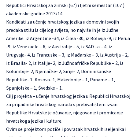
Republici Hrvatskoj za zimski (67) i ljetni semestar (107 )
akademske godine 2013/14.
Kandidati za učenje hrvatskog jezika u domovini svojih
predaka stižu iz cijelog svijeta, no najviše ih je iz Južne
Amerike: iz Argentine -34, iz Čilea -30, iz Bolivija -9, iz Perua
-9, iz Venezuele – 6, iz Australije – 5, iz SAD –a – 4, iz
Urugvaja- 4, iz Francuske – 3, iz Mađarske – 3, iz Austrija – 2,
iz Brazila- 2, iz Italije- 2, iz Južnoafričke Republike – 2, iz
Kolumbije- 2, Njemačke- 2, Sirije- 2, Dominikanske
Republike- 1, Kosova- 1, Makedonije – 1, Paname – 1,
Španjolske – 1, Švedske – 1.
Cilj projekta – učenje hrvatskog jezika u Republici Hrvatskoj
za pripadnike hrvatskog naroda s prebivalištem izvan
Republike Hrvatske je očuvanje, njegovanje i promicanje
hrvatskoga jezika i kulture.
Ovim se projektom potiče i povratak hrvatskih iseljenika i