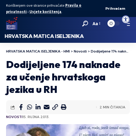
Korištenjem ove stranice prihvaćate
Pravila o
Prihvaćam
privatnosti
i
Uvjete korištenja
.
Open to
Aa
HRVATSKA MATICA ISELJENIKA
HRVATSKA MATICA ISELJENIKA - HMI
>
Novosti
>
Dodijeljene 174 naknade za učenje hrvatskoga jezika u RH
Dodijeljene 174 naknade
za učenje hrvatskoga
jezika u RH
2 MIN ČITANJA
NOVOSTI
15. RUJNA 2013.