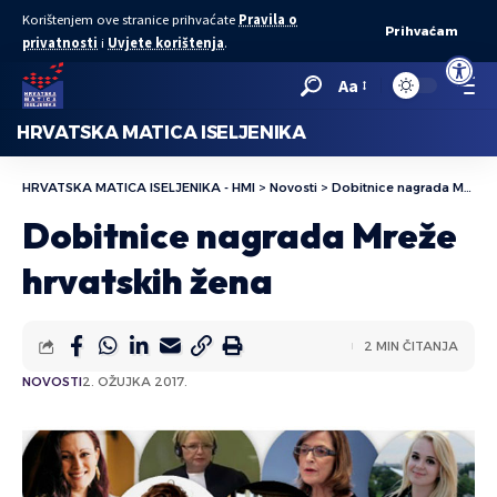
Korištenjem ove stranice prihvaćate
Pravila o
Prihvaćam
privatnosti
i
Uvjete korištenja
.
Open to
Aa
HRVATSKA MATICA ISELJENIKA
HRVATSKA MATICA ISELJENIKA - HMI
>
Novosti
>
Dobitnice nagrada Mreže hrvatskih žena
Dobitnice nagrada Mreže
hrvatskih žena
2 MIN ČITANJA
NOVOSTI
2. OŽUJKA 2017.