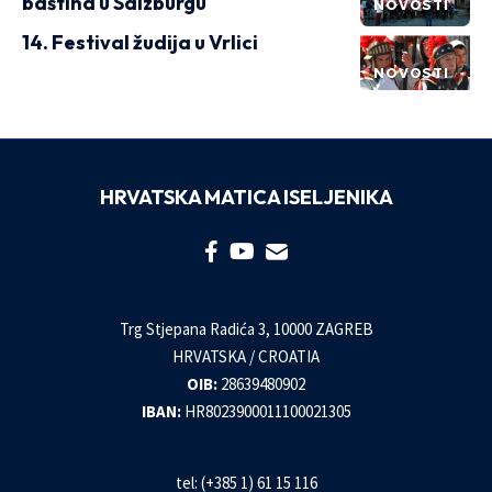
baština u Salzburgu
NOVOSTI
14. Festival žudija u Vrlici
NOVOSTI
HRVATSKA MATICA ISELJENIKA
Trg Stjepana Radića 3, 10000 ZAGREB
HRVATSKA / CROATIA
OIB:
28639480902
IBAN:
HR8023900011100021305
tel: (+385 1) 61 15 116