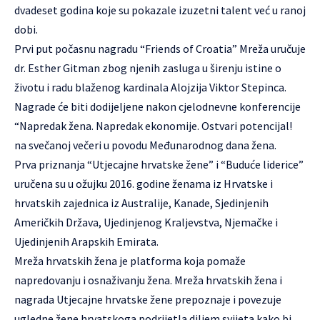
dvadeset godina koje su pokazale izuzetni talent već u ranoj
dobi.
Prvi put počasnu nagradu “Friends of Croatia” Mreža uručuje
dr. Esther Gitman zbog njenih zasluga u širenju istine o
životu i radu blaženog kardinala Alojzija Viktor Stepinca.
Nagrade će biti dodijeljene nakon cjelodnevne konferencije
“Napredak žena. Napredak ekonomije. Ostvari potencijal!
na svečanoj večeri u povodu Međunarodnog dana žena.
Prva priznanja “Utjecajne hrvatske žene” i “Buduće liderice”
uručena su u ožujku 2016. godine ženama iz Hrvatske i
hrvatskih zajednica iz Australije, Kanade, Sjedinjenih
Američkih Država, Ujedinjenog Kraljevstva, Njemačke i
Ujedinjenih Arapskih Emirata.
Mreža hrvatskih žena
je platforma koja pomaže
napredovanju i osnaživanju žena. Mreža hrvatskih žena i
nagrada Utjecajne hrvatske žene prepoznaje i povezuje
ugledne žene hrvatskoga podrijetla diljem svijeta kako bi