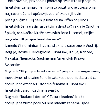
“Umrežavanje, priznanje i podizanje svijesti o utjecajnim
hrvatskim ženama diljem svijeta pozitivno je utjecalo na
nagrađene žene i opću svijest društva o njihovim
postignućima. Cilj nam je ukazati na važan doprinos
hrvatskih žena u svim aspektima društva’’, rekla je Caroline
Spivak, osnivačica Mreže hrvatskih žena i utemeljiteljica
nagrade ’’Utjecajne hrvatske žene’’.
Između 75 nominiranih žena istaknule su se one iz Austrije,
Belgije, Bosne i Hercegovine, Hrvatske, Italije, Kanade,
Meksika, Njemačke, Sjedinjenim Američkih Država i
Švicarske.
Nagrada “Utjecajne hrvatske žene” prepoznaje angažirane,
inovativne i utjecajne žene hrvatskoga podrijetla, a bit će
dodijeljene dvadeset i dvjema ženama iz Hrvatske i
hrvatskih zajednica diljem svijeta.
Nagrada “Buduće liderice”/”Future leaders” bit će
dodijeljena trima poduzetnim mladim ženama ispod