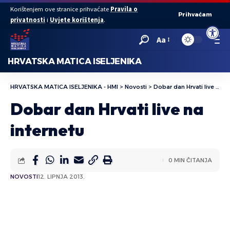
Korištenjem ove stranice prihvaćate
Pravila o
Prihvaćam
privatnosti
i
Uvjete korištenja
.
Open to
Aa
HRVATSKA MATICA ISELJENIKA
HRVATSKA MATICA ISELJENIKA - HMI
>
Novosti
>
Dobar dan Hrvati live na internetu
Dobar dan Hrvati live na
internetu
0 MIN ČITANJA
NOVOSTI
12. LIPNJA 2013.