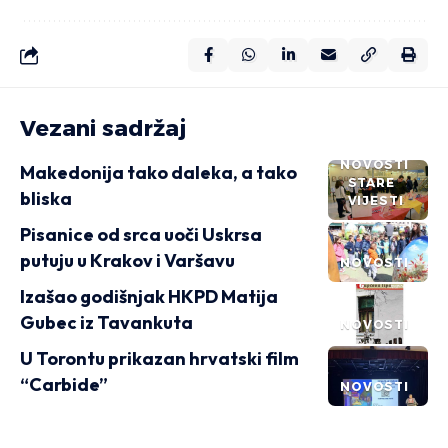
Vezani sadržaj
NOVOSTI
Makedonija tako daleka, a tako
STARE
bliska
VIJESTI
Pisanice od srca uoči Uskrsa
putuju u Krakov i Varšavu
NOVOSTI
Izašao godišnjak HKPD Matija
Gubec iz Tavankuta
NOVOSTI
U Torontu prikazan hrvatski film
“Carbide”
NOVOSTI