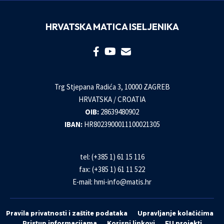
HRVATSKA MATICA ISELJENIKA
Trg Stjepana Radića 3, 10000 ZAGREB
HRVATSKA / CROATIA
OIB:
28639480902
IBAN:
HR8023900011100021305
tel: (+385 1) 61 15 116
fax: (+385 1) 61 11 522
E-mail:
hmi-info@matis.hr
Pravila privatnosti i zaštite podataka
Upravljanje kolačićima
Pristup informacijama
Korisni linkovi
EU projekti