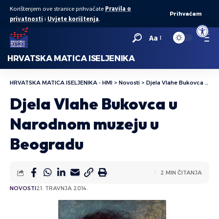
Korištenjem ove stranice prihvaćate
Pravila o
Prihvaćam
privatnosti
i
Uvjete korištenja
.
Open to
Aa
HRVATSKA MATICA ISELJENIKA
HRVATSKA MATICA ISELJENIKA - HMI
>
Novosti
>
Djela Vlahe Bukovca u Narodnom muzeju u Beogradu
Djela Vlahe Bukovca u
Narodnom muzeju u
Beogradu
2 MIN ČITANJA
NOVOSTI
21. TRAVNJA 2014.