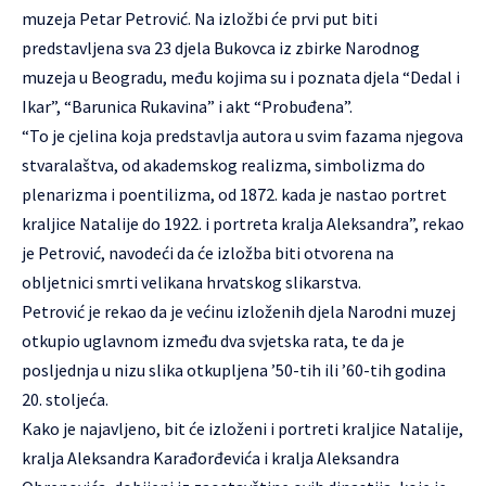
muzeja Petar Petrović. Na izložbi će prvi put biti
predstavljena sva 23 djela Bukovca iz zbirke Narodnog
muzeja u Beogradu, među kojima su i poznata djela “Dedal i
Ikar”, “Barunica Rukavina” i akt “Probuđena”.
“To je cjelina koja predstavlja autora u svim fazama njegova
stvaralaštva, od akademskog realizma, simbolizma do
plenarizma i poentilizma, od 1872. kada je nastao portret
kraljice Natalije do 1922. i portreta kralja Aleksandra”, rekao
je Petrović, navodeći da će izložba biti otvorena na
obljetnici smrti velikana hrvatskog slikarstva.
Petrović je rekao da je većinu izloženih djela Narodni muzej
otkupio uglavnom između dva svjetska rata, te da je
posljednja u nizu slika otkupljena ’50-tih ili ’60-tih godina
20. stoljeća.
Kako je najavljeno, bit će izloženi i portreti kraljice Natalije,
kralja Aleksandra Karađorđevića i kralja Aleksandra