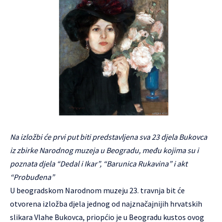
Na izložbi će prvi put biti predstavljena sva 23 djela Bukovca
iz zbirke Narodnog muzeja u Beogradu, među kojima su i
poznata djela “Dedal i Ikar”, “Barunica Rukavina” i akt
“Probuđena”
U beogradskom Narodnom muzeju 23. travnja bit će
otvorena izložba djela jednog od najznačajnijih hrvatskih
slikara Vlahe Bukovca, priopćio je u Beogradu kustos ovog