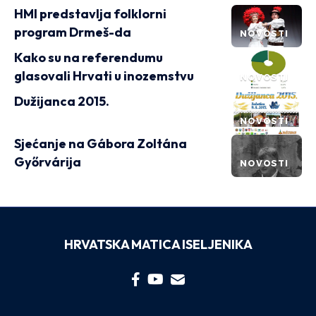
HMI predstavlja folklorni
program Drmeš-da
NOVOSTI
Kako su na referendumu
glasovali Hrvati u inozemstvu
NOVOSTI
Dužijanca 2015.
NOVOSTI
Sjećanje na Gábora Zoltána
Győrvárija
NOVOSTI
HRVATSKA MATICA ISELJENIKA