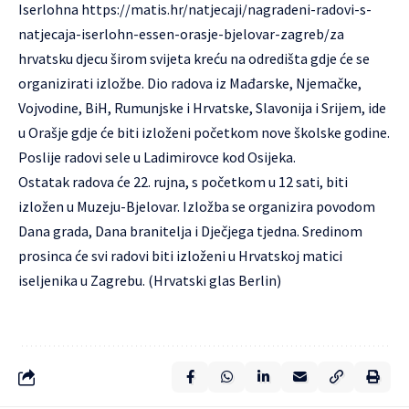
Iserlohna
https://matis.hr/natjecaji/nagradeni-radovi-s-
natjecaja-iserlohn-essen-orasje-bjelovar-zagreb/
za
hrvatsku djecu širom svijeta kreću na odredišta gdje će se
organizirati izložbe. Dio radova iz Mađarske, Njemačke,
Vojvodine, BiH, Rumunjske i Hrvatske, Slavonija i Srijem, ide
u Orašje gdje će biti izloženi početkom nove školske godine.
Poslije radovi sele u Ladimirovce kod Osijeka.
Ostatak radova će 22. rujna, s početkom u 12 sati, biti
izložen u Muzeju-Bjelovar. Izložba se organizira povodom
Dana grada, Dana branitelja i Dječjega tjedna. Sredinom
prosinca će svi radovi biti izloženi u Hrvatskoj matici
iseljenika u Zagrebu. (Hrvatski glas Berlin)