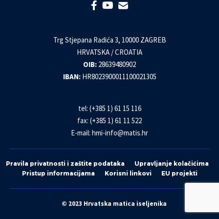
Trg Stjepana Radića 3, 10000 ZAGREB
HRVATSKA / CROATIA
OIB:
28639480902
IBAN:
HR8023900011100021305
tel: (+385 1) 61 15 116
fax: (+385 1) 61 11 522
E-mail:
hmi-info@matis.hr
Pravila privatnosti i zaštite podataka
Upravljanje kolačićima
Pristup informacijama
Korisni linkovi
EU projekti
© 2023 Hrvatska matica iseljenika