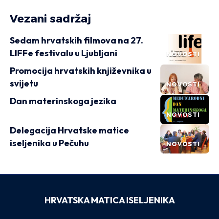
Vezani sadržaj
Sedam hrvatskih filmova na 27.
LIFFe festivalu u Ljubljani
NOVOSTI
Promocija hrvatskih književnika u
svijetu
NOVOSTI
Dan materinskoga jezika
NOVOSTI
Delegacija Hrvatske matice
iseljenika u Pečuhu
NOVOSTI
HRVATSKA MATICA ISELJENIKA