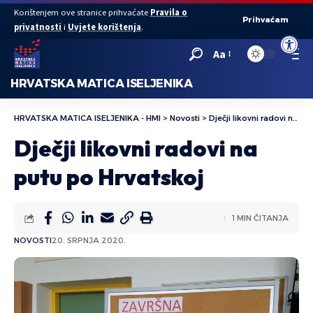
Korištenjem ove stranice prihvaćate
Pravila o
Prihvaćam
privatnosti
i
Uvjete korištenja
.
Open to
Aa
HRVATSKA MATICA ISELJENIKA
HRVATSKA MATICA ISELJENIKA - HMI
>
Novosti
>
Dječji likovni radovi na putu po Hrvatskoj
Dječji likovni radovi na
putu po Hrvatskoj
1 MIN ČITANJA
NOVOSTI
20. SRPNJA 2020.