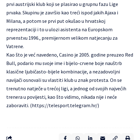
prvi austrijski klub koji se plasirao u grupnu fazu Lige
prvaka. Skupinu je završio kao treći ispod jakih Ajaxa i
Milana, a potom se prvi put okušao u hrvatskoj
reprezentaciji i to u ulozi asistenta na Europskom
prvenstvu 1996., premijernom velikom natjecanju za
Vatrene.
Kao što je već navedeno, Casino je 2005. godine preuzeo Red
Bull, podario mu svoje ime i bijelo-crvene boje nauštrb
klasične ljubičasto-bijele kombinacije, a nezadovoljni
navijači osnovali su vlastiti klub u znak protesta. On se
trenutno natječe u trećoj ligi, a jednog od svojih najvećih
trenera u povijesti, kao što vidimo, nikada nije i neće
zaboraviti. (https://telesport.telegram.hr/)