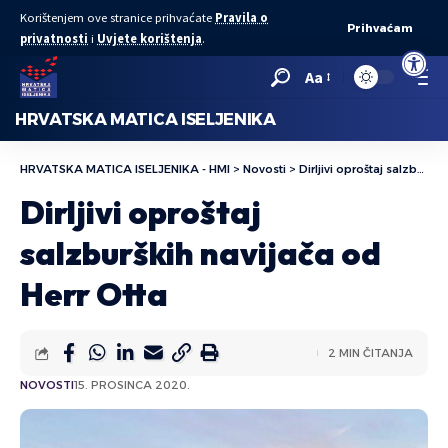
Korištenjem ove stranice prihvaćate
Pravila o
Prihvaćam
privatnosti
i
Uvjete korištenja
.
Open to
Aa
HRVATSKA MATICA ISELJENIKA
HRVATSKA MATICA ISELJENIKA - HMI
>
Novosti
>
Dirljivi oproštaj salzburških navijača od Herr Otta
Dirljivi oproštaj
salzburških navijača od
Herr Otta
2 MIN ČITANJA
NOVOSTI
15. PROSINCA 2020.