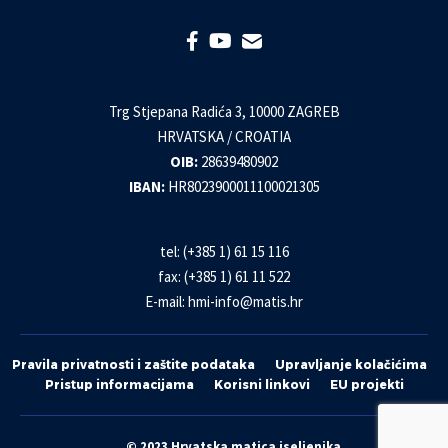
Trg Stjepana Radića 3, 10000 ZAGREB
HRVATSKA / CROATIA
OIB:
28639480902
IBAN:
HR8023900011100021305
tel: (+385 1) 61 15 116
fax: (+385 1) 61 11 522
E-mail:
hmi-info@matis.hr
Pravila privatnosti i zaštite podataka
Upravljanje kolačićima
Pristup informacijama
Korisni linkovi
EU projekti
© 2023 Hrvatska matica iseljenika