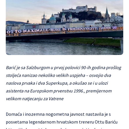
Barić je sa Salzburgom u prvoj polovici 90-ih godina prošlog
stoljeća nanizao nekoliko velikih uspjeha – osvojio dva
naslova prvaka i dva Superkupa, a okušao se i u ulozi
asistenta na Europskom prvenstvu 1996., premijernom
velikom natjecanju za Vatrene
Domaća i inozemna nogometna javnost nastavila je s
posvetama legendarnom hrvatskom treneru Ottu Bariću