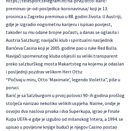
https://telesport.telegram.hr/na-prvu/otto-baric-
preminuo-je-od-posljedica-koronavirusa/
koji je 13.
prosinca u Zagrebu preminuo u 88. godini života. U Austriji,
gdje je izgradio nogometnu karijeru i ispisao povijest,
također su mu odane brojne počasti, a danas se oglasila i
Austria Salzburg; navijački klub i spiritualni nasljednik
Barićeva Casina koji je 2005. godine pao u ruke Red Bulla.
Navijači spomenutog kluba objesili su veliki transparent
preko salzburškog mosta Makartsteg na kojemu je odaslan
i posljednji pozdrav velikom Herr Ottu:
“Počivaj u miru, Otto ‘Maximale’, legendo Violetta”, piše u
poruci.
Barić je sa Salzburgom u prvoj polovici 90-ih godina prošlog
stoljeća nanizao nekoliko velikih uspjeha. Naime, ondje je
osvojio dva naslova prvaka i dva Superkupa, igrao je finale
Kupa UEFA-e gdje je izgubio od milanskog Intera, a 1994. se
upisao u povijesne knjige budući je njegov Casino postao