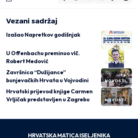
Vezani sadržaj
Izašao Napretkov godišnjak
NOVOSTI
U Offenbachu preminuo vlč.
Robert Medović
NOVOSTI
Završnica “Dužijance”
bunjevačkih Hrvata u Vojvodini
NOVOSTI
Hrvatski prijevod knjige Carmen
Vrljičak predstavljen u Zagrebu
NOVOSTI
HRVATSKA MATICA ISELJENIKA