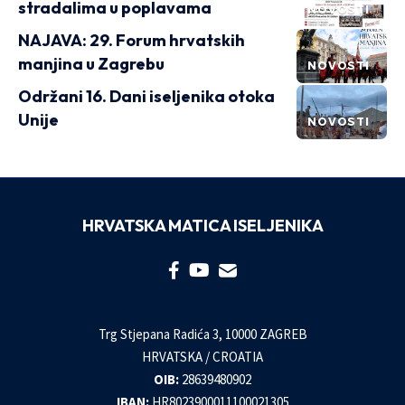
stradalima u poplavama
NOVOSTI
NAJAVA: 29. Forum hrvatskih
manjina u Zagrebu
NOVOSTI
Održani 16. Dani iseljenika otoka
Unije
NOVOSTI
HRVATSKA MATICA ISELJENIKA
Trg Stjepana Radića 3, 10000 ZAGREB
HRVATSKA / CROATIA
OIB:
28639480902
IBAN:
HR8023900011100021305