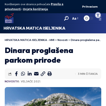
Korištenjem ove stranice prihvaćate
Pravila o
Prihvaćam
privatnosti
i
Uvjete korištenja
.
Open to
Aa
HRVATSKA MATICA ISELJENIKA
HRVATSKA MATICA ISELJENIKA - HMI
>
Novosti
>
Dinara proglašena parkom prirode
Dinara proglašena
parkom prirode
3 MIN ČITANJA
NOVOSTI
8. VELJAČE 2021.