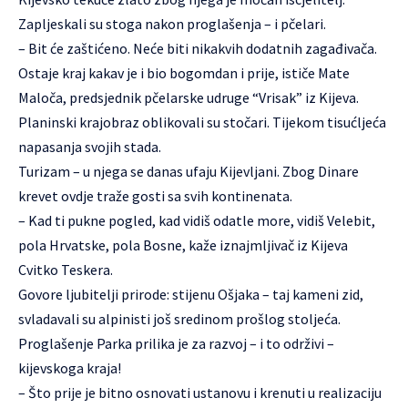
Zapljeskali su stoga nakon proglašenja – i pčelari.
– Bit će zaštićeno. Neće biti nikakvih dodatnih zagađivača.
Ostaje kraj kakav je i bio bogomdan i prije, ističe Mate
Maloča, predsjednik pčelarske udruge “Vrisak” iz Kijeva.
Planinski krajobraz oblikovali su stočari. Tijekom tisućljeća
napasanja svojih stada.
Turizam – u njega se danas ufaju Kijevljani. Zbog Dinare
krevet ovdje traže gosti sa svih kontinenata.
– Kad ti pukne pogled, kad vidiš odatle more, vidiš Velebit,
pola Hrvatske, pola Bosne, kaže iznajmljivač iz Kijeva
Cvitko Teskera.
Govore ljubitelji prirode: stijenu Ošjaka – taj kameni zid,
svladavali su alpinisti još sredinom prošlog stoljeća.
Proglašenje Parka prilika je za razvoj – i to održivi –
kijevskoga kraja!
– Što prije je bitno osnovati ustanovu i krenuti u realizaciju