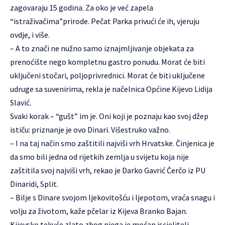
zagovaraju 15 godina. Za oko je već zapela
“istraživačima”prirode. Pečat Parka privući će ih, vjeruju
ovdje, i više.
– A to znači ne nužno samo iznajmljivanje objekata za
prenoćište nego kompletnu gastro ponudu. Morat će biti
uključeni stočari, poljoprivrednici. Morat će biti uključene
udruge sa suvenirima, rekla je načelnica Općine Kijevo Lidija
Slavić.
Svaki korak – “gušt” im je. Oni koji je poznaju kao svoj džep
ističu: priznanje je ovo Dinari. Višestruko važno.
– I na taj način smo zaštitili najviši vrh Hrvatske. Činjenica je
da smo bili jedna od rijetkih zemlja u svijetu koja nije
zaštitila svoj najviši vrh, rekao je Darko Gavrić Čerčo iz PU
Dinaridi, Split.
– Bilje s Dinare svojom ljekovitošću i ljepotom, vraća snagu i
volju za životom, kaže pčelar iz Kijeva Branko Bajan.
Kijevsko tekuće zlato zbog njega je moćan iscjelitelj.