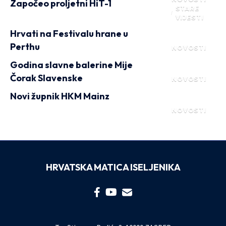
Započeo proljetni HiT-1
STARE
VIJESTI
Hrvati na Festivalu hrane u
Perthu
NOVOSTI
Godina slavne balerine Mije
Čorak Slavenske
NOVOSTI
Novi župnik HKM Mainz
NOVOSTI
HRVATSKA MATICA ISELJENIKA