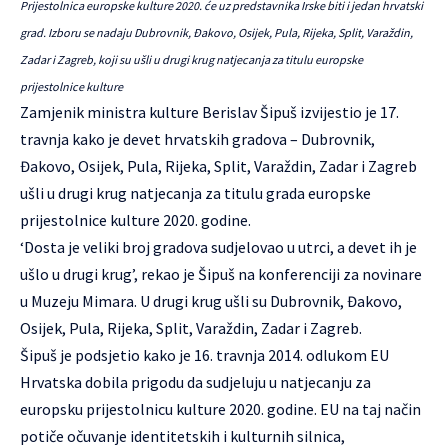
Prijestolnica europske kulture 2020. će uz predstavnika Irske biti i jedan hrvatski
grad. Izboru se nadaju Dubrovnik, Đakovo, Osijek, Pula, Rijeka, Split, Varaždin,
Zadar i Zagreb, koji su ušli u drugi krug natjecanja za titulu europske
prijestolnice kulture
Zamjenik ministra kulture Berislav Šipuš izvijestio je 17.
travnja kako je devet hrvatskih gradova – Dubrovnik,
Đakovo, Osijek, Pula, Rijeka, Split, Varaždin, Zadar i Zagreb
ušli u drugi krug natjecanja za titulu grada europske
prijestolnice kulture 2020. godine.
‘Dosta je veliki broj gradova sudjelovao u utrci, a devet ih je
ušlo u drugi krug’, rekao je Šipuš na konferenciji za novinare
u Muzeju Mimara. U drugi krug ušli su Dubrovnik, Đakovo,
Osijek, Pula, Rijeka, Split, Varaždin, Zadar i Zagreb.
Šipuš je podsjetio kako je 16. travnja 2014. odlukom EU
Hrvatska dobila prigodu da sudjeluju u natjecanju za
europsku prijestolnicu kulture 2020. godine. EU na taj način
potiče očuvanje identitetskih i kulturnih silnica,