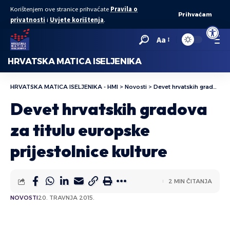
Korištenjem ove stranice prihvaćate
Pravila o
Prihvaćam
privatnosti
i
Uvjete korištenja
.
Open to
Aa
HRVATSKA MATICA ISELJENIKA
HRVATSKA MATICA ISELJENIKA - HMI
>
Novosti
>
Devet hrvatskih gradova za titulu europske prijestolnice kulture
Devet hrvatskih gradova
za titulu europske
prijestolnice kulture
2 MIN ČITANJA
NOVOSTI
20. TRAVNJA 2015.