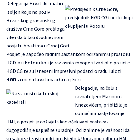
Delegacija Hrvatske matice
iseljenika je na poziv
Hrvatskog građanskog
društva Crne Gore prošloga
vikenda bila u dvodnevnom
posjetu hrvatima u Crnoj Gori.
Posjet je započeo radnim sastankom održanim u prostoru
HGD-a u Kotoru koji je razjasnio mnoge stvari oko pozicije
HGD CG te su izneseni impresivni podatci o radu i ulozi
HGD-a
među hrvatima u Crnoj Gori.
Delegacija, na čelu s
ravnateljem Marinom
Knezovićem, približila je
domaćinima djelovanje
HMI, a posjet je doživjela kao očekivani nastavak
dugogodišnje uspješne suradnje. Od iznimne je važnosti da
su saborski zastupnik i predsjednik Upravnog odbora HMI