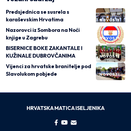
Predsjednica se susrela s
karaševskim Hrvatima
NOVOSTI
Nazorovci iz Sombora na Noći
knjige u Zagrebu
NOVOSTI
BISERNICE BOKE ZAKANTALE I
KUŽINALE DUBROVČANIMA
NOVOSTI
Vijenci za hrvatske branitelje pod
Slavolukom pobjede
NOVOSTI
HRVATSKA MATICA ISELJENIKA