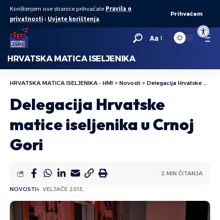
Korištenjem ove stranice prihvaćate
Pravila o
Prihvaćam
privatnosti
i
Uvjete korištenja
.
Open to
Aa
HRVATSKA MATICA ISELJENIKA
HRVATSKA MATICA ISELJENIKA - HMI
>
Novosti
>
Delegacija Hrvatske matice iseljenika u Crnoj Gori
Delegacija Hrvatske
matice iseljenika u Crnoj
Gori
2 MIN ČITANJA
NOVOSTI
4. VELJAČE 2013.