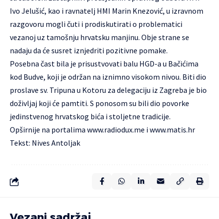
Ivo Jelušić, kao i ravnatelj HMI Marin Knezović, u izravnom
razgovoru mogli čuti i prodiskutirati o problematici
vezanoj uz tamošnju hrvatsku manjinu. Obje strane se
nadaju da će susret iznjedriti pozitivne pomake.
Posebna čast bila je prisustvovati balu HGD-a u Bačićima
kod Budve, koji je održan na iznimno visokom nivou. Biti dio
proslave sv. Tripuna u Kotoru za delegaciju iz Zagreba je bio
doživljaj koji će pamtiti. S ponosom su bili dio povorke
jedinstvenog hrvatskog bića i stoljetne tradicije.
Opširnije na portalima
www.radiodux.me
i
www.matis.hr
Tekst: Nives Antoljak
Vezani sadržaj