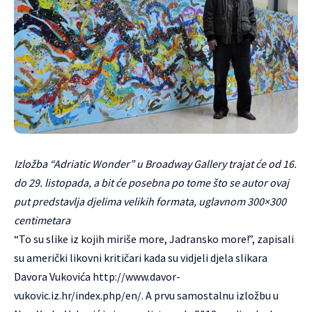
Izložba “Adriatic Wonder” u Broadway Gallery trajat će od 16.
do 29. listopada, a bit će posebna po tome što se autor ovaj
put predstavlja djelima velikih formata, uglavnom 300×300
centimetara
“To su slike iz kojih miriše more, Jadransko more!”, zapisali
su američki likovni kritičari kada su vidjeli djela slikara
Davora Vukovića
http://www.davor-
vukovic.iz.hr/index.php/en/.
A prvu samostalnu izložbu u