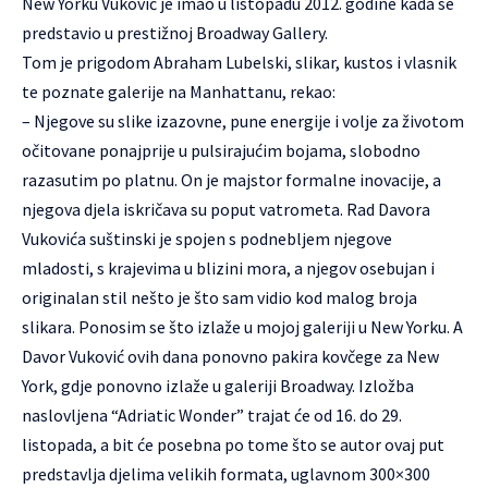
New Yorku Vuković je imao u listopadu 2012. godine kada se
predstavio u prestižnoj Broadway Gallery.
Tom je prigodom Abraham Lubelski, slikar, kustos i vlasnik
te poznate galerije na Manhattanu, rekao:
– Njegove su slike izazovne, pune energije i volje za životom
očitovane ponajprije u pulsirajućim bojama, slobodno
razasutim po platnu. On je majstor formalne inovacije, a
njegova djela iskričava su poput vatrometa. Rad Davora
Vukovića suštinski je spojen s podnebljem njegove
mladosti, s krajevima u blizini mora, a njegov osebujan i
originalan stil nešto je što sam vidio kod malog broja
slikara. Ponosim se što izlaže u mojoj galeriji u New Yorku. A
Davor Vuković ovih dana ponovno pakira kovčege za New
York, gdje ponovno izlaže u galeriji Broadway. Izložba
naslovljena “Adriatic Wonder” trajat će od 16. do 29.
listopada, a bit će posebna po tome što se autor ovaj put
predstavlja djelima velikih formata, uglavnom 300×300