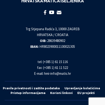
HRVATSKA MATICA ISELJENIKA
Trg Stjepana Radića 3, 10000 ZAGREB
HRVATSKA / CROATIA
OIB:
28639480902
IBAN:
HR8023900011100021305
tel: (+385 1) 61 15 116
fax: (+385 1) 61 11 522
E-mail:
hmi-info@matis.hr
Pravila privatnosti i zaštite podataka
Upravljanje kolačićima
Pristup informacijama
Korisni linkovi
EU projekti