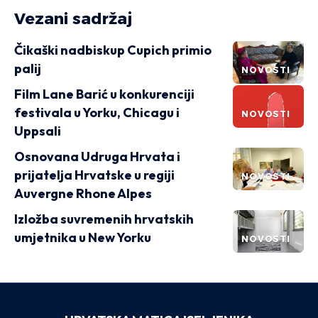
Vezani sadržaj
Čikaški nadbiskup Cupich primio
palij
NOVOSTI
Film Lane Barić u konkurenciji
festivala u Yorku, Chicagu i
NOVOSTI
Uppsali
Osnovana Udruga Hrvata i
prijatelja Hrvatske u regiji
NOVOSTI
Auvergne Rhone Alpes
Izložba suvremenih hrvatskih
umjetnika u New Yorku
NOVOSTI