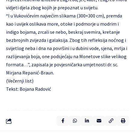
vidjeti djela zbog kojih je prepoznat u svijetu.
“I u Vukovićevim najvećim slikama (300×300 cm), premda
kao i uvijek oslikava more, otoke i podmorje u modrim i
indigo bojama, zrcali se nebo, beskraj svemira, kretanje
bezbrojnih zvijezda i galaksija. Zbog tih refleksija noćnog i
svijetlog neba i dna na površini i u dubini vode, sjena, mrlja i
razlijevanja boja, one podsjećaju na Monetove slike velikog
formata…”, zapisala je povjesničarka umjetnosti dr. sc.
Mirjana Repanić-Braun.
(Večernji list)
Tekst: Bojana Radović