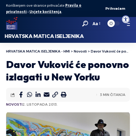
Korištenjem ove stranice prihvaćate
Pravila o
Prihvaćam
privatnosti
i
Uvjete korištenja
.
Open to
Aa
HRVATSKA MATICA ISELJENIKA
HRVATSKA MATICA ISELJENIKA - HMI
>
Novosti
>
Davor Vuković će ponovno izlagati u New Yorku
Davor Vuković će ponovno
izlagati u New Yorku
3 MIN ČITANJA
NOVOSTI
2. LISTOPADA 2013.