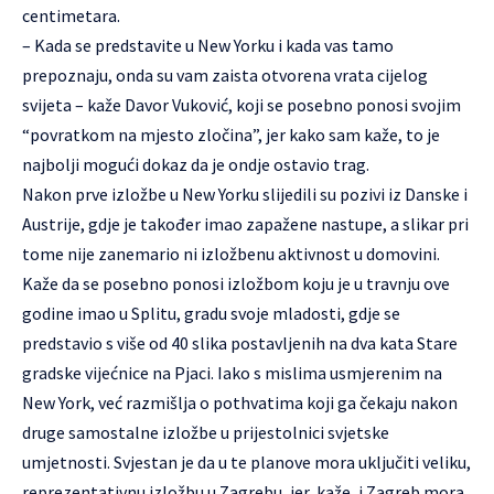
centimetara.
– Kada se predstavite u New Yorku i kada vas tamo
prepoznaju, onda su vam zaista otvorena vrata cijelog
svijeta – kaže Davor Vuković, koji se posebno ponosi svojim
“povratkom na mjesto zločina”, jer kako sam kaže, to je
najbolji mogući dokaz da je ondje ostavio trag.
Nakon prve izložbe u New Yorku slijedili su pozivi iz Danske i
Austrije, gdje je također imao zapažene nastupe, a slikar pri
tome nije zanemario ni izložbenu aktivnost u domovini.
Kaže da se posebno ponosi izložbom koju je u travnju ove
godine imao u Splitu, gradu svoje mladosti, gdje se
predstavio s više od 40 slika postavljenih na dva kata Stare
gradske vijećnice na Pjaci. Iako s mislima usmjerenim na
New York, već razmišlja o pothvatima koji ga čekaju nakon
druge samostalne izložbe u prijestolnici svjetske
umjetnosti. Svjestan je da u te planove mora uključiti veliku,
reprezentativnu izložbu u Zagrebu, jer, kaže, i Zagreb mora