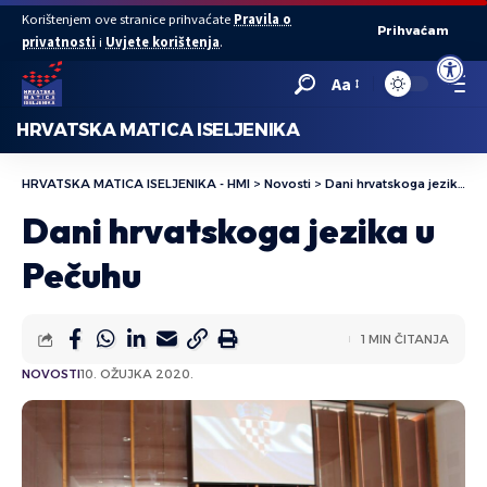
Korištenjem ove stranice prihvaćate
Pravila o
Prihvaćam
privatnosti
i
Uvjete korištenja
.
Open to
Aa
HRVATSKA MATICA ISELJENIKA
HRVATSKA MATICA ISELJENIKA - HMI
>
Novosti
>
Dani hrvatskoga jezika u Pečuhu
Dani hrvatskoga jezika u
Pečuhu
1 MIN ČITANJA
NOVOSTI
10. OŽUJKA 2020.