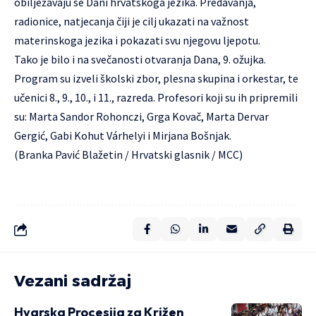
obilježavaju se Dani hrvatskoga jezika. Predavanja,
radionice, natjecanja čiji je cilj ukazati na važnost
materinskoga jezika i pokazati svu njegovu ljepotu.
Tako je bilo i na svečanosti otvaranja Dana, 9. ožujka.
Program su izveli školski zbor, plesna skupina i orkestar, te
učenici 8., 9., 10., i 11., razreda. Profesori koji su ih pripremili
su: Marta Sandor Rohonczi, Grga Kovač, Marta Dervar
Gergić, Gabi Kohut Várhelyi i Mirjana Bošnjak.
(Branka Pavić Blažetin / Hrvatski glasnik / MCC)
Vezani sadržaj
Hvarska Procesija za Križen