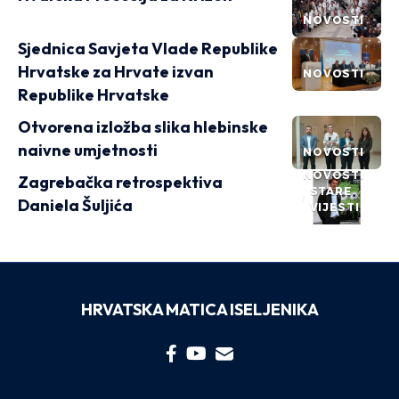
NOVOSTI
Sjednica Savjeta Vlade Republike
Hrvatske za Hrvate izvan
NOVOSTI
Republike Hrvatske
Otvorena izložba slika hlebinske
naivne umjetnosti
NOVOSTI
NOVOSTI
Zagrebačka retrospektiva
STARE
Daniela Šuljića
VIJESTI
HRVATSKA MATICA ISELJENIKA