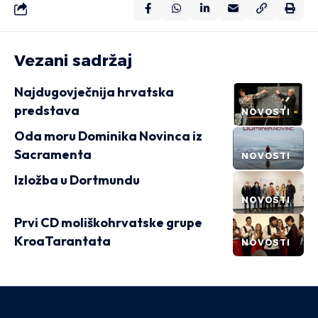
Vezani sadržaj
Najdugovječnija hrvatska
predstava
NOVOSTI
Oda moru Dominika Novinca iz
Sacramenta
NOVOSTI
Izložba u Dortmundu
NOVOSTI
Prvi CD moliškohrvatske grupe
KroaTarantata
NOVOSTI