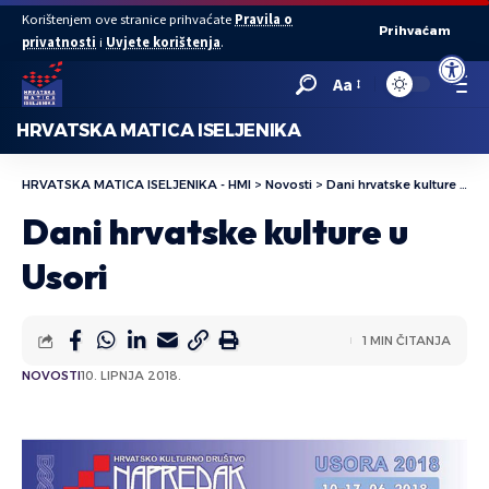
Korištenjem ove stranice prihvaćate
Pravila o
Prihvaćam
privatnosti
i
Uvjete korištenja
.
Open to
Aa
HRVATSKA MATICA ISELJENIKA
HRVATSKA MATICA ISELJENIKA - HMI
>
Novosti
>
Dani hrvatske kulture u Usori
Dani hrvatske kulture u
Usori
1 MIN ČITANJA
NOVOSTI
10. LIPNJA 2018.