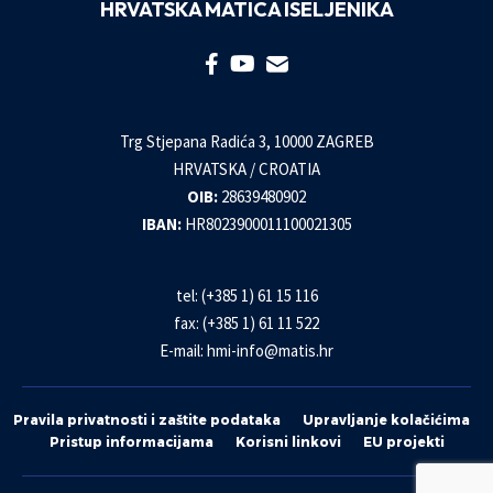
HRVATSKA MATICA ISELJENIKA
Trg Stjepana Radića 3, 10000 ZAGREB
HRVATSKA / CROATIA
OIB:
28639480902
IBAN:
HR8023900011100021305
tel: (+385 1) 61 15 116
fax: (+385 1) 61 11 522
E-mail:
hmi-info@matis.hr
Pravila privatnosti i zaštite podataka
Upravljanje kolačićima
Pristup informacijama
Korisni linkovi
EU projekti