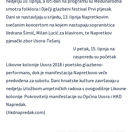
nedjelju 10. lipnja, a isti dan na programu su Međunarodna
smotra folklora i Dječji glazbeni festival Prvi pljesak.
Dani se nastavljaju u srijedu, 13. lipnja Napretkovim
svečanim koncertom na kojem nastupaju sopranistica
Vedrana Šimić, Milan Lucić za klavirom, te Napretkov
pjevački zbor Usora-Tešanj.
U petak, 15. lipnja na
rasporedu su početak
Likovne kolonije Usora 2018 i poetsko glazbeno-
performans, dok je manifestacija Napretkovo veče
predviđena za subotu. Dani hrvatske kulture završavaju u
nedjelju izložbom umjetničkih radova s ovogodišnje Likovne
kolonije. Pokrovitelji manifestacije su Općina Usora i HKD
Napredak.
(
hkdnapredak.com
)