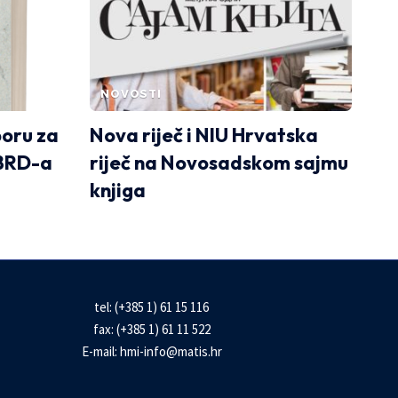
NOVOSTI
boru za
Nova riječ i NIU Hrvatska
EBRD-a
riječ na Novosadskom sajmu
knjiga
tel: (+385 1) 61 15 116
fax: (+385 1) 61 11 522
E-mail:
hmi-info@matis.hr