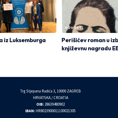
NOVOSTI
a iz Luksemburga
Perišićev roman u iz
književnu nagradu 
Trg Stjepana Radića 3, 10000 ZAGREB
HRVATSKA / CROATIA
OIB:
28639480902
IBAN:
HR8023900011100021305