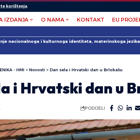
te korištenja
.
A IZDANJA
O NAMA
KONTAKT
EU PROJE
anje nacionalnoga i kulturnoga identiteta, materinskoga jezika 
ENIKA - HMI
>
Novosti
>
Dan sela i Hrvatski dan u Brlobašu
a i Hrvatski dan u 
PODIJELI
.