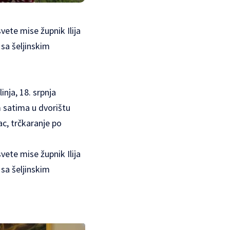
vete mise župnik Ilija
 sa šeljinskim
nja, 18. srpnja
m satima u dvorištu
c, trčkaranje po
vete mise župnik Ilija
 sa šeljinskim