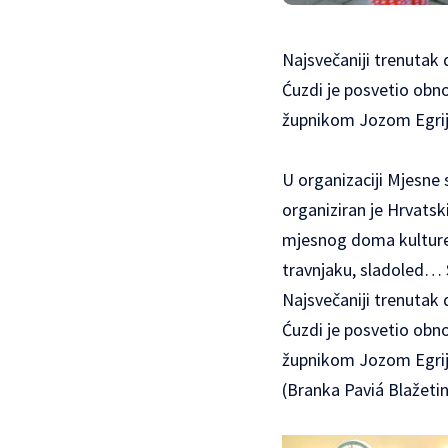
Najsvečaniji trenutak 
Ćuzdi je posvetio obno
župnikom Jozom Egrijem
U organizaciji Mjesne 
organiziran je Hrvatsk
mjesnog doma kulture 
travnjaku, sladoled… S
Najsvečaniji trenutak 
Ćuzdi je posvetio obno
župnikom Jozom Egrijem
(Branka Paviá Blažetin