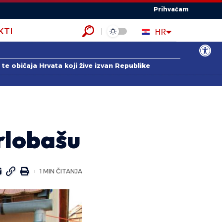
Prihvaćam
EN
HR
KTI
ES
Open to
te običaja Hrvata koji žive izvan Republike
Brlobašu
1 MIN ČITANJA