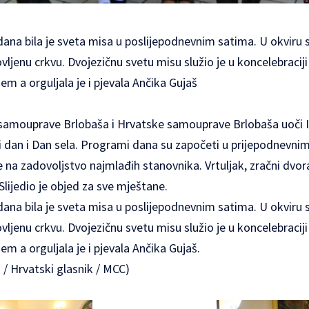
dana bila je sveta misa u poslijepodnevnim satima. U okviru s
vljenu crkvu. Dvojezičnu svetu misu služio je u koncelebraciji
 a orguljala je i pjevala Ančika Gujaš
samouprave Brlobaša i Hrvatske samouprave Brlobaša uoči Ili
i dan i Dan sela. Programi dana su započeti u prijepodnevni
na zadovoljstvo najmlađih stanovnika. Vrtuljak, zračni dvora
lijedio je objed za sve mještane.
dana bila je sveta misa u poslijepodnevnim satima. U okviru s
vljenu crkvu. Dvojezičnu svetu misu služio je u koncelebraciji
 a orguljala je i pjevala Ančika Gujaš.
 / Hrvatski glasnik / MCC)