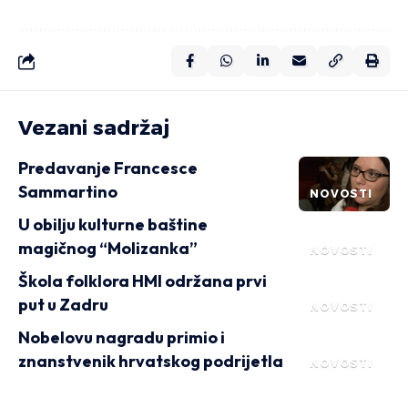
Vezani sadržaj
Predavanje Francesce
Sammartino
NOVOSTI
U obilju kulturne baštine
magičnog “Molizanka”
NOVOSTI
Škola folklora HMI održana prvi
put u Zadru
NOVOSTI
Nobelovu nagradu primio i
znanstvenik hrvatskog podrijetla
NOVOSTI