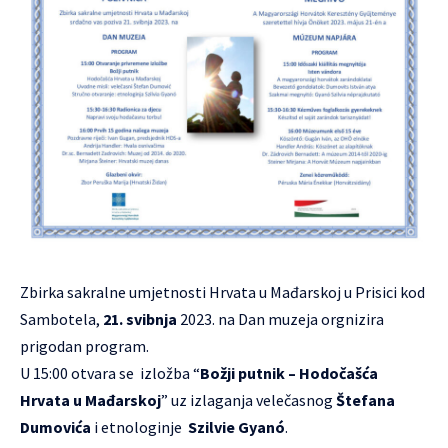
Zbirka sakralne umjetnosti Hrvata u Mađarskoj
u
Prisici
kod
Sambotela,
21. svibnja
2023. na Dan muzeja orgnizira
prigodan program.
U 15:00 otvara se izložba “
Božji putnik – Hodočašća
Hrvata u Mađarskoj
” uz izlaganja velečasnog
Štefana
Dumovića
i etnologinje
Szilvie Gyanó
.