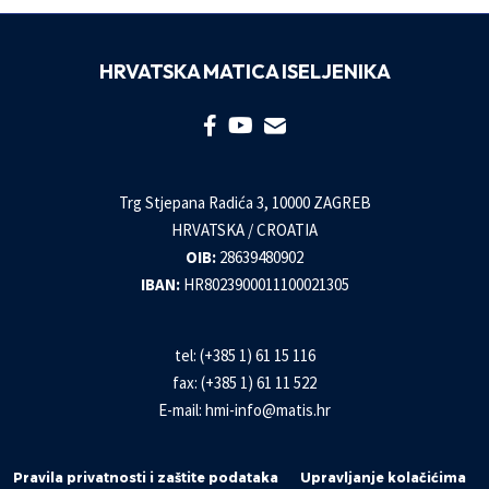
HRVATSKA MATICA ISELJENIKA
Trg Stjepana Radića 3, 10000 ZAGREB
HRVATSKA / CROATIA
OIB:
28639480902
IBAN:
HR8023900011100021305
tel: (+385 1) 61 15 116
fax: (+385 1) 61 11 522
E-mail:
hmi-info@matis.hr
Pravila privatnosti i zaštite podataka
Upravljanje kolačićima