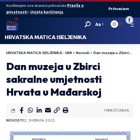
Korištenjem ove stranice prihvaćate
Pravila o
Prihvaćam
privatnosti
i
Uvjete korištenja
.
Open to
Aa
HRVATSKA MATICA ISELJENIKA
HRVATSKA MATICA ISELJENIKA - HMI
>
Novosti
>
Dan muzeja u Zbirci sakralne umjetnosti Hrvata u Mađarskoj
Dan muzeja u Zbirci
sakralne umjetnosti
Hrvata u Mađarskoj
1 MIN ČITANJA
NOVOSTI
12. SVIBNJA 2023.