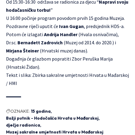
Od 15:30-16:30 održava se radionica za djecu “
Napravi svoju
hodačasničku torbu!
”
U 16:00 počinje program povodom prvih 15 godina Muzeja.
Pozdravne riječi uputit će
Ivan Gugan
, predsjednik HDS-a.
Potom će izlagati
Andrija Handler
(Hvala osnivačima),
Dr.sc.
Bernadett Zadrovich
(Muzej od 2014. do 2020.) i
Mirjana Šteiner
(Hrvatski muzej danas).
Događnja će glazbom popratiti
Zbor Peruška Marija
(Hrvatski Židan).
Tekst i slika: Zbirka sakralne umjetnosti Hrvata u Mađarskoj
/ HMI
OZNAKE:
15 godina
Božji putnik - Hodočašća Hrvata u Mađarskoj
dječja radionica
Muzej sakralne umjetnosti Hrvata u Mađarskoj