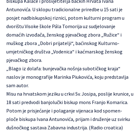
biskupa Kalače i prosvjetitelja bačkih Hrvata Ivana
Antunovića. U sklopu tradicionalne priredbe u 15 sati je
posjet nadbiskupskoj riznici, potom kulturni program u
dvorištu Visoke škole Pála Tomorija uz sudjelovanje
domaćih izvođača, ženskog pjevačkog zbora „Ružice“ i
muškog zbora „Dobri prijatelji“, baćinskog Kulturno-
umjetničkog društva „Vodenica“ i kaćmarskog ženskog
pjevačkog zbora.
„Blago iz dolafa: bunjevačka nošnja subotičkog kraja“
naslov je monografije Marinka Piukovića, koju predstavlja
sam autor.
Misu na hrvatskom jeziku u crkvi Sv. Josipa, poslije krunice, u
18 sati predvodi banjolučki biskup mons Franjo Komarica.
Potom je prisjećanje i polaganje vijenaca kod spomen-
ploče biskupa Ivana Antunovića, prijam i druženje uz svirku
dušnočkog sastava Zabavna industrija. (Radio croatica)