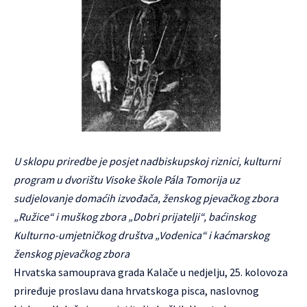
U sklopu priredbe je posjet nadbiskupskoj riznici, kulturni
program u dvorištu Visoke škole Pála Tomorija uz
sudjelovanje domaćih izvođača, ženskog pjevačkog zbora
„Ružice“ i muškog zbora „Dobri prijatelji“, baćinskog
Kulturno-umjetničkog društva „Vodenica“ i kaćmarskog
ženskog pjevačkog zbora
Hrvatska samouprava grada Kalače u nedjelju, 25. kolovoza
priređuje proslavu dana hrvatskoga pisca, naslovnog