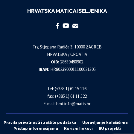
HRVATSKA MATICA ISELJENIKA
Trg Stjepana Radića 3, 10000 ZAGREB
HRVATSKA / CROATIA
OIB:
28639480902
IBAN:
HR8023900011100021305
tel: (+385 1) 61 15 116
fax: (+385 1) 61 11 522
E-mail:
hmi-info@matis.hr
Pravila privatnosti i zaštite podataka
Upravljanje kolačićima
Pristup informacijama
Korisni linkovi
EU projekti