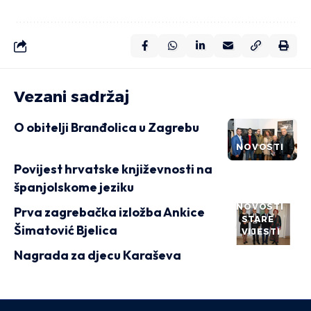
Vezani sadržaj
O obitelji Branđolica u Zagrebu
NOVOSTI
Povijest hrvatske književnosti na
španjolskome jeziku
NOVOSTI
Prva zagrebačka izložba Ankice
STARE
Šimatović Bjelica
VIJESTI
Nagrada za djecu Karaševa