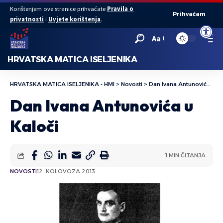
Korištenjem ove stranice prihvaćate
Pravila o
Prihvaćam
privatnosti
i
Uvjete korištenja
.
Open to
Aa
HRVATSKA MATICA ISELJENIKA
HRVATSKA MATICA ISELJENIKA - HMI
>
Novosti
>
Dan Ivana Antunovića u Kaloči
Dan Ivana Antunovića u
Kaloči
1 MIN ČITANJA
NOVOSTI
12. KOLOVOZA 2013.