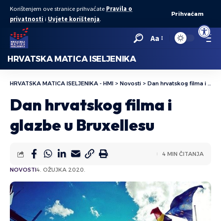
Korištenjem ove stranice prihvaćate
Pravila o
Prihvaćam
privatnosti
i
Uvjete korištenja
.
Open to
Aa
HRVATSKA MATICA ISELJENIKA
HRVATSKA MATICA ISELJENIKA - HMI
>
Novosti
>
Dan hrvatskog filma i glazbe u Bruxellesu
Dan hrvatskog filma i
glazbe u Bruxellesu
4 MIN ČITANJA
NOVOSTI
4. OŽUJKA 2020.