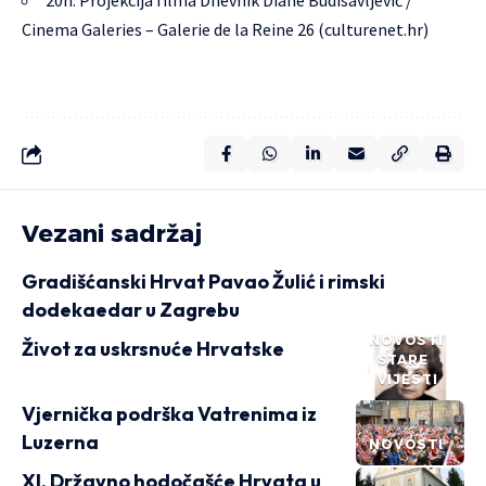
20h: Projekcija filma Dnevnik Diane Budisavljević /
Cinema Galeries – Galerie de la Reine 26 (culturenet.hr)
Vezani sadržaj
Gradišćanski Hrvat Pavao Žulić i rimski
dodekaedar u Zagrebu
NOVOSTI
Život za uskrsnuće Hrvatske
STARE
VIJESTI
Vjernička podrška Vatrenima iz
Luzerna
NOVOSTI
XI. Državno hodočašće Hrvata u