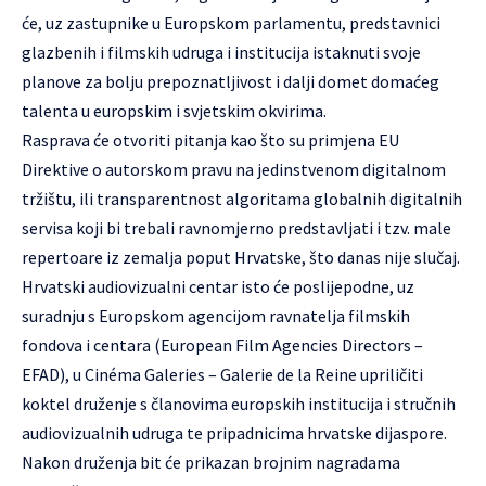
će, uz zastupnike u Europskom parlamentu, predstavnici
glazbenih i filmskih udruga i institucija istaknuti svoje
planove za bolju prepoznatljivost i dalji domet domaćeg
talenta u europskim i svjetskim okvirima.
Rasprava će otvoriti pitanja kao što su primjena EU
Direktive o autorskom pravu na jedinstvenom digitalnom
tržištu, ili transparentnost algoritama globalnih digitalnih
servisa koji bi trebali ravnomjerno predstavljati i tzv. male
repertoare iz zemalja poput Hrvatske, što danas nije slučaj.
Hrvatski audiovizualni centar isto će poslijepodne, uz
suradnju s Europskom agencijom ravnatelja filmskih
fondova i centara (European Film Agencies Directors –
EFAD), u Cinéma Galeries – Galerie de la Reine upriličiti
koktel druženje s članovima europskih institucija i stručnih
audiovizualnih udruga te pripadnicima hrvatske dijaspore.
Nakon druženja bit će prikazan brojnim nagradama