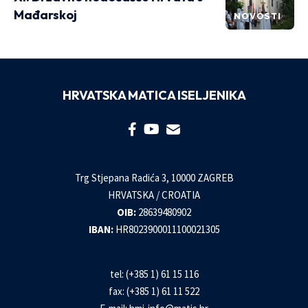
Mađarskoj
NOVOSTI
HRVATSKA MATICA ISELJENIKA
Trg Stjepana Radića 3, 10000 ZAGREB
HRVATSKA / CROATIA
OIB:
28639480902
IBAN:
HR8023900011100021305
tel: (+385 1) 61 15 116
fax: (+385 1) 61 11 522