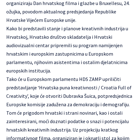
organiziraju Dan hrvatskog filma i glazbe u Bruxellesu, 24.
ožujka, povodom aktualnog predsjedanja Republike
Hrvatske Vijećem Europske unije.
Kako bi predstavili stanje i planove kreativnih industrija u
Hrvatskoj, Hrvatsko društvo skladatelja i Hrvatski
audiovizualni centar pripremili su program namijenjen
hrvatskim i europskim zastupnicima u Europskom
parlamentu, njihovim asistentima i ostalim djelatnicima
europskih institucija.
Tako će u Europskom parlamentu HDS ZAMP upriličiti
predstavljanje ‘Hrvatska puna kreativnosti / Croatia Full of
Creativity’, koje će otvoriti Dubravka Šuica, potpredsjednica
Europske komisije zadužena za demokraciju i demografiju.
Tom će prigodom hrvatski i strani novinari, kao i ostali
zainteresirani, moći doznati podatke o snazi i potencijalu
hrvatskih kreativnih industrija. Uz projekciju kratkog
informativnog filma, organiziran je i okrugli stol za kojim