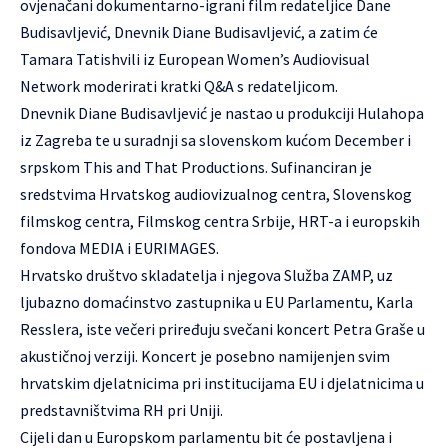
ovjenačani dokumentarno-igrani film redateljice Dane
Budisavljević, Dnevnik Diane Budisavljević, a zatim će
Tamara Tatishvili iz European Women’s Audiovisual
Network moderirati kratki Q&A s redateljicom.
Dnevnik Diane Budisavljević je nastao u produkciji Hulahopa
iz Zagreba te u suradnji sa slovenskom kućom December i
srpskom This and That Productions. Sufinanciran je
sredstvima Hrvatskog audiovizualnog centra, Slovenskog
filmskog centra, Filmskog centra Srbije, HRT-a i europskih
fondova MEDIA i EURIMAGES.
Hrvatsko društvo skladatelja i njegova Služba ZAMP, uz
ljubazno domaćinstvo zastupnika u EU Parlamentu, Karla
Resslera, iste večeri priređuju svečani koncert Petra Graše u
akustičnoj verziji. Koncert je posebno namijenjen svim
hrvatskim djelatnicima pri institucijama EU i djelatnicima u
predstavništvima RH pri Uniji.
Cijeli dan u Europskom parlamentu bit će postavljena i