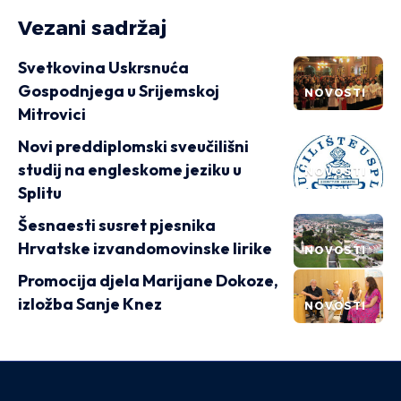
Vezani sadržaj
Svetkovina Uskrsnuća
Gospodnjega u Srijemskoj
NOVOSTI
Mitrovici
Novi preddiplomski sveučilišni
studij na engleskome jeziku u
NOVOSTI
Splitu
Šesnaesti susret pjesnika
Hrvatske izvandomovinske lirike
NOVOSTI
Promocija djela Marijane Dokoze,
izložba Sanje Knez
NOVOSTI