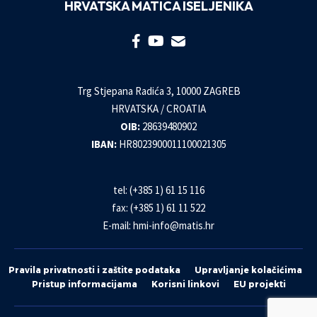
HRVATSKA MATICA ISELJENIKA
Trg Stjepana Radića 3, 10000 ZAGREB
HRVATSKA / CROATIA
OIB:
28639480902
IBAN:
HR8023900011100021305
tel: (+385 1) 61 15 116
fax: (+385 1) 61 11 522
E-mail:
hmi-info@matis.hr
Pravila privatnosti i zaštite podataka
Upravljanje kolačićima
Pristup informacijama
Korisni linkovi
EU projekti