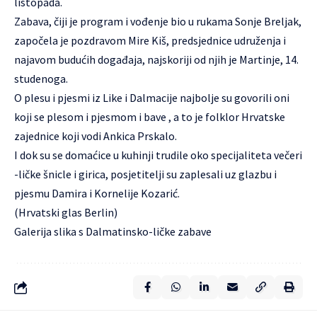
listopada.
Zabava, čiji je program i vođenje bio u rukama Sonje Breljak,
započela je pozdravom Mire Kiš, predsjednice udruženja i
najavom budućih događaja, najskoriji od njih je Martinje, 14.
studenoga.
O plesu i pjesmi iz Like i Dalmacije najbolje su govorili oni
koji se plesom i pjesmom i bave , a to je folklor Hrvatske
zajednice koji vodi Ankica Prskalo.
I dok su se domaćice u kuhinji trudile oko specijaliteta večeri
-ličke šnicle i girica, posjetitelji su zaplesali uz glazbu i
pjesmu Damira i Kornelije Kozarić.
(Hrvatski glas Berlin)
Galerija slika
s Dalmatinsko-ličke zabave