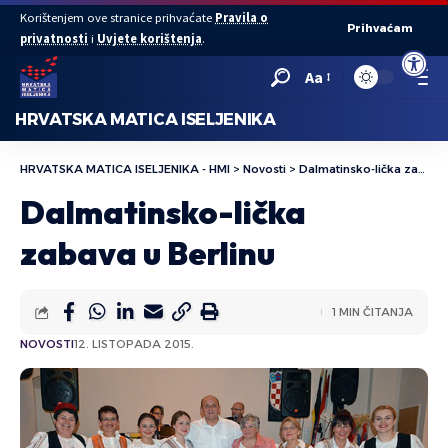
Korištenjem ove stranice prihvaćate
Pravila o
Prihvaćam
privatnosti
i
Uvjete korištenja
.
Open to
Aa
HRVATSKA MATICA ISELJENIKA
HRVATSKA MATICA ISELJENIKA - HMI
>
Novosti
>
Dalmatinsko-lička zabava u Berlinu
Dalmatinsko-lička
zabava u Berlinu
1 MIN ČITANJA
NOVOSTI
12. LISTOPADA 2015.