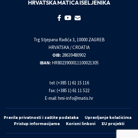
HRVATSKA MATICA ISELJENIKA
Trg Stjepana Radića 3, 10000 ZAGREB
HRVATSKA / CROATIA
OIB:
28639480902
IBAN:
HR8023900011100021305
tel: (+385 1) 61 15 116
fax: (+385 1) 61 11 522
E-mail:
hmi-info@matis.hr
Pravila privatnosti i zaštite podataka
Upravljanje kolačićima
Pristup informacijama
Korisni linkovi
EU projekti