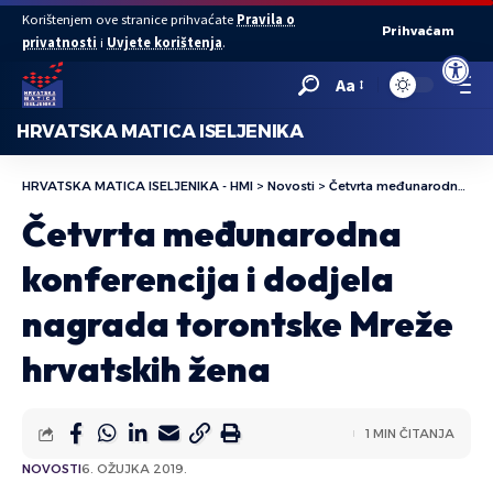
Korištenjem ove stranice prihvaćate
Pravila o
Prihvaćam
privatnosti
i
Uvjete korištenja
.
Open to
Aa
HRVATSKA MATICA ISELJENIKA
HRVATSKA MATICA ISELJENIKA - HMI
>
Novosti
>
Četvrta međunarodna konferencija i dodjela nagrada torontske Mreže hrvatskih žena
Četvrta međunarodna
konferencija i dodjela
nagrada torontske Mreže
hrvatskih žena
1 MIN ČITANJA
NOVOSTI
6. OŽUJKA 2019.