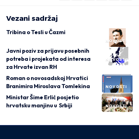
Vezani sadržaj
Tribina o Tesli u Čazmi
NOVOSTI
Javni poziv za prijavu posebnih
potreba i projekata od interesa
NOVOSTI
za Hrvate izvan RH
Roman o novosadskoj Hrvatici
Branimira Miroslava Tomlekina
NOVOSTI
Ministar Šime Erlić posjetio
hrvatsku manjinu u Srbiji
NOVOSTI