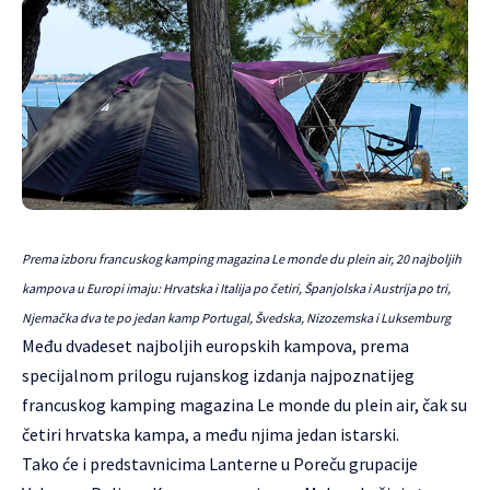
Prema izboru francuskog kamping magazina Le monde du plein air, 20 najboljih
kampova u Europi imaju: Hrvatska i Italija po četiri, Španjolska i Austrija po tri,
Njemačka dva te po jedan kamp Portugal, Švedska, Nizozemska i Luksemburg
Među dvadeset najboljih europskih kampova, prema
specijalnom prilogu rujanskog izdanja najpoznatijeg
francuskog kamping magazina Le monde du plein air, čak su
četiri hrvatska kampa, a među njima jedan istarski.
Tako će i predstavnicima Lanterne u Poreču grupacije