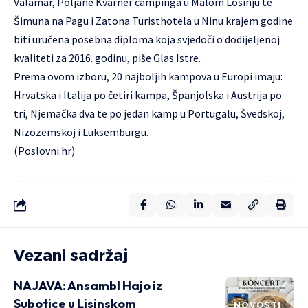
Valamar, Poljane Kvarner campinga u Malom Lošinju te
Šimuna na Pagu i Zatona Turisthotela u Ninu krajem godine
biti uručena posebna diploma koja svjedoči o dodijeljenoj
kvaliteti za 2016. godinu, piše Glas Istre.
Prema ovom izboru, 20 najboljih kampova u Europi imaju:
Hrvatska i Italija po četiri kampa, Španjolska i Austrija po
tri, Njemačka dva te po jedan kamp u Portugalu, Švedskoj,
Nizozemskoj i Luksemburgu.
(Poslovni.hr)
Vezani sadržaj
NAJAVA: Ansambl Hajo iz
Subotice u Lisinskom
NOVOSTI