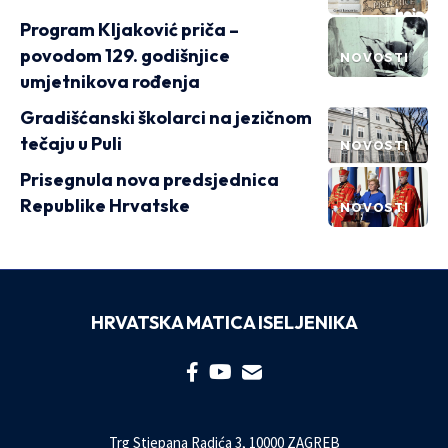
Program Kljaković priča –
povodom 129. godišnjice
NOVOSTI
umjetnikova rođenja
Gradišćanski školarci na jezičnom
tečaju u Puli
NOVOSTI
Prisegnula nova predsjednica
Republike Hrvatske
NOVOSTI
HRVATSKA MATICA ISELJENIKA
Trg Stjepana Radića 3, 10000 ZAGREB