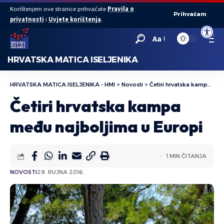
Korištenjem ove stranice prihvaćate
Pravila o
Prihvaćam
privatnosti
i
Uvjete korištenja
.
Open to
Aa
HRVATSKA MATICA ISELJENIKA
HRVATSKA MATICA ISELJENIKA - HMI
>
Novosti
>
Četiri hrvatska kampa među najboljima u Europi
Četiri hrvatska kampa
među najboljima u Europi
1 MIN ČITANJA
NOVOSTI
29. RUJNA 2016.