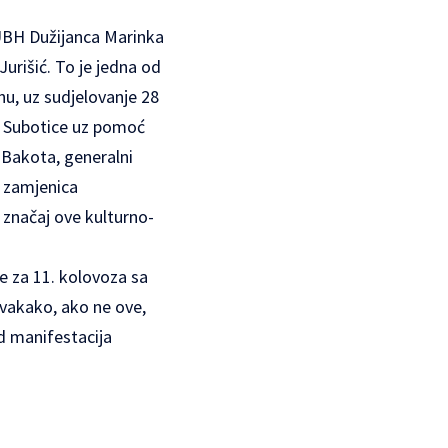
 UBH Dužijanca Marinka
Jurišić. To je jedna od
nu, uz sudjelovanje 28
iz Subotice uz pomoć
 Bakota, generalni
, zamjenica
 značaj ove kulturno-
e za 11. kolovoza sa
svakako, ako ne ove,
d manifestacija