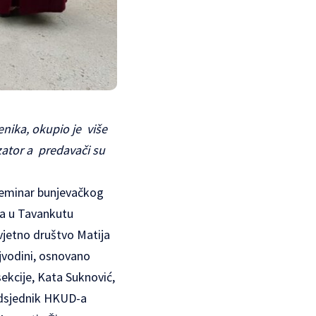
nika, okupio je više
zator a predavači su
 Seminar bunjevačkog
ika u Tavankutu
svjetno društvo Matija
ojvodini, osnovano
sekcije, Kata Suknović,
redsjednik HKUD-a