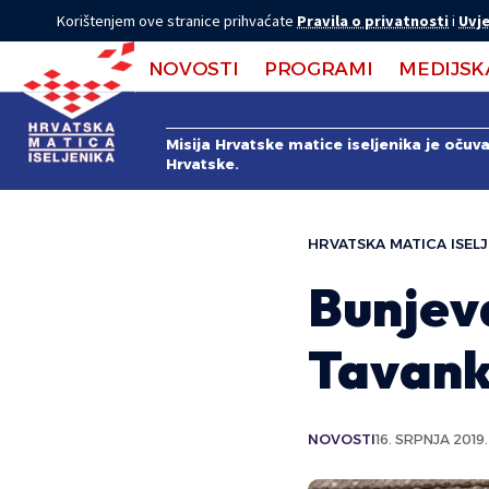
Korištenjem ove stranice prihvaćate
Pravila o privatnosti
i
Uvje
NOVOSTI
PROGRAMI
MEDIJSK
Misija Hrvatske matice iseljenika je očuv
Hrvatske.
HRVATSKA MATICA ISELJ
Bunjeva
Tavank
NOVOSTI
16. SRPNJA 2019.