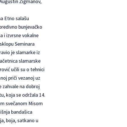
 Augustin Žigmanov,
na Etno salašu
u predivno bunjevačko
a i izvrsne vokalne
 sklopu Seminara
ravio je slamarke iz
d začetnica slamarske
ić učili su o tehnici
noj priči vezanoj uz
e zahvale na dobroj
u, koja se održala 14.
etom svečanom Misom
odišnja bandašica
ja, boja, satkano u