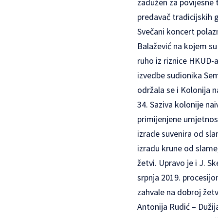
zadužen za povijesne 
predavač tradicijskih 
Svečani koncert polaz
Balažević na kojem su 
ruho iz riznice HKUD-a
izvedbe sudionika Sem
održala se i Kolonija 
34. Saziva kolonije nai
primijenjene umjetnos
izrade suvenira od slam
izradu krune od slame,
žetvi. Upravo je i J. 
srpnja 2019. procesi
zahvale na dobroj žetv
Antonija Rudić – Dužija