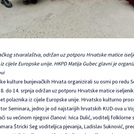
kog stvaralaštva, održan uz potporu Hrvatske matice iselje
iz cijele Europske unije. HKPD Matija Gubec glavni je organi
vi
ijske kulture bunjevačkih Hrvata organizirali su osmi po redu
d 8. do 14. srpnja održan uz potporu Hrvatske matice iseljen
et polaznika iz cijele Europske unije. Hrvatsko kulturno pro
tor Seminara, jedno je od najstarijih hrvatskih KUD-ova u V
či su većinom njegovi članovi: Ivica Dulić, voditelj folklorne 
mara Štricki Seg voditeljica pjevanja, Ladislav Suknović, p