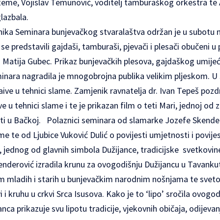
teme, Vojislav Temunović, voditelj tamburaškog orkestra te
glazbala.
nika Seminara bunjevačkog stvaralaštva održan je u subotu 
se predstavili gajdaši, tamburaši, pjevači i plesači obučeni 
 Matija Gubec. Prikaz bunjevačkih plesova, gajdaškog umijeć
inara nagradila je mnogobrojna publika velikim pljeskom. U
naive u tehnici slame. Zamjenik ravnatelja dr. Ivan Tepeš pozd
ve u tehnici slame i te je prikazan film o teti Mari, jednoj o
ti u Bačkoj. Polaznici seminara od slamarke Jozefe Skenderov
e te od Ljubice Vuković Dulić o povijesti umjetnosti i povijes
 jednog od glavnih simbola Dužijance, tradicijske svetkovin
Skenderović izradila krunu za ovogodišnju Dužijancu u Tavankut
jom mladih i starih u bunjevačkim narodnim nošnjama te sv
i i kruhu u crkvi Srca Isusova. Kako je to ‘lipo’ sročila ovog
nca prikazuje svu lipotu tradicije, vjekovnih običaja, odijevan