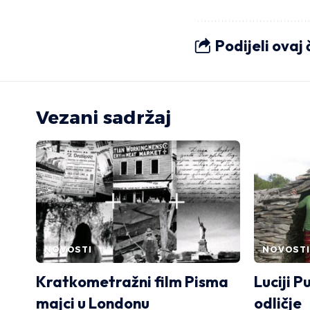
Podijeli ovaj
Vezani sadržaj
NOVOSTI
NOVOSTI
Kratkometražni film Pisma
Luciji P
majci u Londonu
odličje