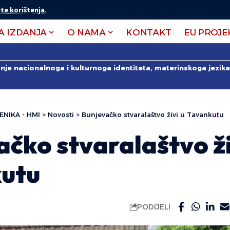
te korištenja
.
A IZDANJA
O NAMA
KONTAKT
EU PROJE
anje nacionalnoga i kulturnoga identiteta, materinskoga jezika 
ENIKA - HMI
>
Novosti
>
Bunjevačko stvaralaštvo živi u Tavankutu
čko stvaralaštvo ži
utu
PODIJELI