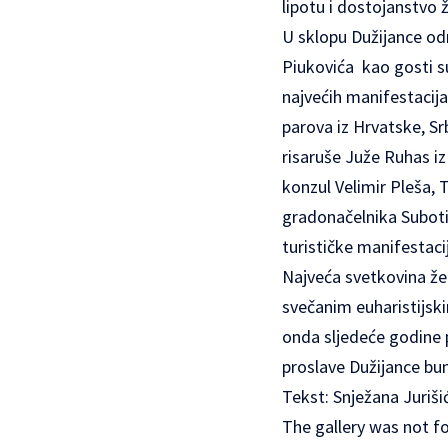
lipotu i dostojanstvo ž
U sklopu Dužijance od
Piukovića kao gosti sud
najvećih manifestacija
parova iz Hrvatske, Sr
risaruše Juže Ruhas iz
konzul Velimir Pleša,
gradonačelnika Suboti
turističke manifestacije
Najveća svetkovina žet
svečanim euharistijski
onda sljedeće godine p
proslave Dužijance bun
Tekst: Snježana Juriši
The gallery was not f