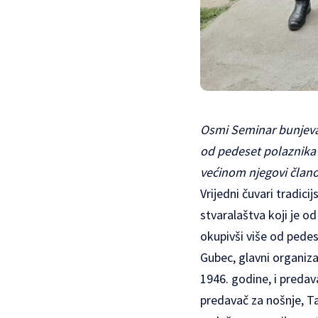
Osmi Seminar bunjevač
od pedeset polaznika 
većinom njegovi člano
Vrijedni čuvari tradic
stvaralaštva koji je o
okupivši više od pedes
Gubec, glavni organiza
1946. godine, i predava
predavač za nošnje, Ta