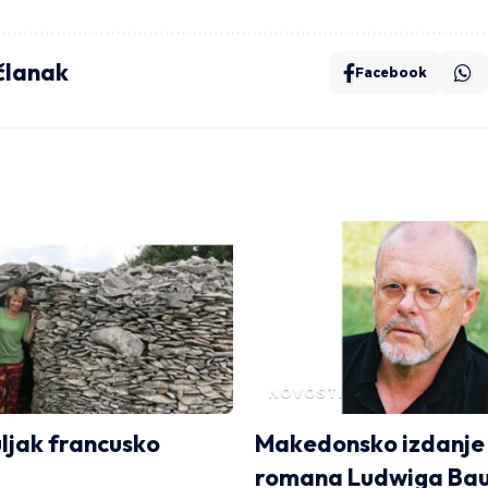
 članak
Facebook
NOVOSTI
uljak francusko
Makedonsko izdanje
romana Ludwiga Ba