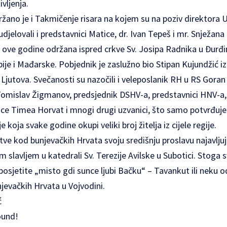
ivljenja.
ržano je i Takmičenje risara na kojem su na poziv direktora
jelovali i predstavnici Matice, dr. Ivan Tepeš i mr. Snježana 
 ove godine održana ispred crkve Sv. Josipa Radnika u Đurđi
bije i Mađarske. Pobjednik je zaslužno bio Stipan Kujundžić 
 Ljutova. Svečanosti su nazočili i veleposlanik RH u RS Goran
 Tomislav Žigmanov, predsjednik DSHV-a, predstavnici HNV-a
ce Timea Horvat i mnogi drugi uzvanici, što samo potvrđuje
 koja svake godine okupi veliki broj žitelja iz cijele regije.
ve kod bunjevačkih Hrvata svoju središnju proslavu najavljuj
m slavljem u katedrali Sv. Terezije Avilske u Subotici. Stoga 
osjetite „misto gdi sunce ljubi Bačku“ – Tavankut ili neku o
jevačkih Hrvata u Vojvodini.
ć
ound!