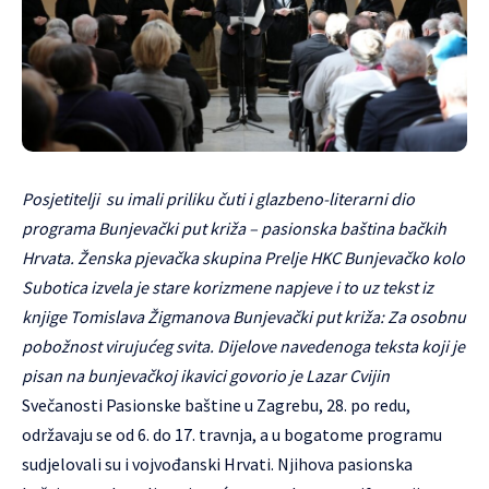
Posjetitelji su imali priliku čuti i glazbeno-literarni dio
programa Bunjevački put križa – pasionska baština bačkih
Hrvata. Ženska pjevačka skupina Prelje HKC Bunjevačko kolo
Subotica izvela je stare korizmene napjeve i to uz tekst iz
knjige Tomislava Žigmanova Bunjevački put križa: Za osobnu
pobožnost virujućeg svita. Dijelove navedenoga teksta koji je
pisan na bunjevačkoj ikavici govorio je Lazar Cvijin
Svečanosti Pasionske baštine u Zagrebu, 28. po redu,
održavaju se od 6. do 17. travnja, a u bogatome programu
sudjelovali su i vojvođanski Hrvati. Njihova pasionska