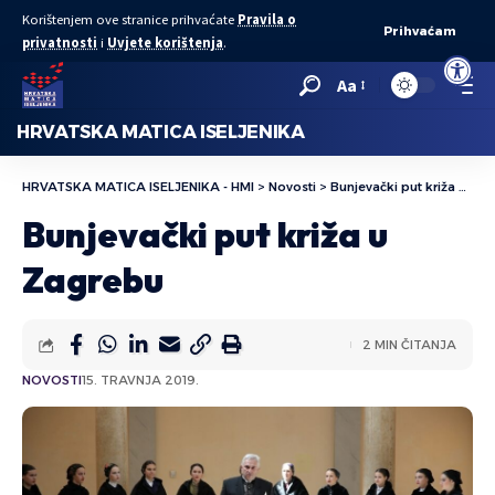
Korištenjem ove stranice prihvaćate
Pravila o
Prihvaćam
privatnosti
i
Uvjete korištenja
.
Open to
Aa
HRVATSKA MATICA ISELJENIKA
HRVATSKA MATICA ISELJENIKA - HMI
>
Novosti
>
Bunjevački put križa u Zagrebu
Bunjevački put križa u
Zagrebu
2 MIN ČITANJA
NOVOSTI
15. TRAVNJA 2019.