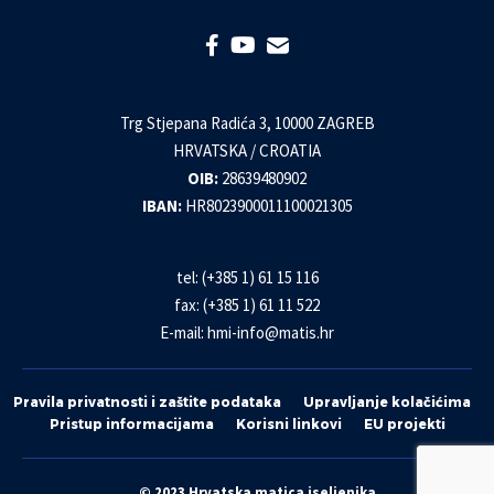
Trg Stjepana Radića 3, 10000 ZAGREB
HRVATSKA / CROATIA
OIB:
28639480902
IBAN:
HR8023900011100021305
tel: (+385 1) 61 15 116
fax: (+385 1) 61 11 522
E-mail:
hmi-info@matis.hr
Pravila privatnosti i zaštite podataka
Upravljanje kolačićima
Pristup informacijama
Korisni linkovi
EU projekti
© 2023 Hrvatska matica iseljenika