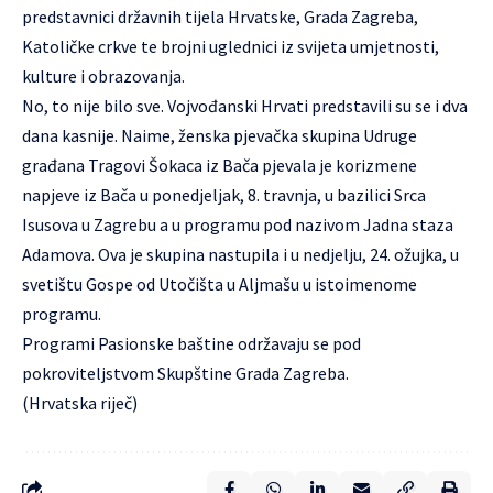
predstavnici državnih tijela Hrvatske, Grada Zagreba,
Katoličke crkve te brojni uglednici iz svijeta umjetnosti,
kulture i obrazovanja.
No, to nije bilo sve. Vojvođanski Hrvati predstavili su se i dva
dana kasnije. Naime, ženska pjevačka skupina Udruge
građana Tragovi Šokaca iz Bača pjevala je korizmene
napjeve iz Bača u ponedjeljak, 8. travnja, u bazilici Srca
Isusova u Zagrebu a u programu pod nazivom Jadna staza
Adamova. Ova je skupina nastupila i u nedjelju, 24. ožujka, u
svetištu Gospe od Utočišta u Aljmašu u istoimenome
programu.
Programi Pasionske baštine održavaju se pod
pokroviteljstvom Skupštine Grada Zagreba.
(Hrvatska riječ)