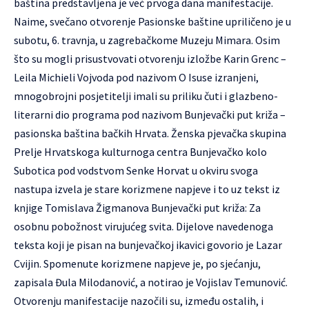
baština predstavljena je već prvoga dana manifestacije.
Naime, svečano otvorenje Pasionske baštine upriličeno je u
subotu, 6. travnja, u zagrebačkome Muzeju Mimara. Osim
što su mogli prisustvovati otvorenju izložbe Karin Grenc –
Leila Michieli Vojvoda pod nazivom O Isuse izranjeni,
mnogobrojni posjetitelji imali su priliku čuti i glazbeno-
literarni dio programa pod nazivom Bunjevački put križa –
pasionska baština bačkih Hrvata. Ženska pjevačka skupina
Prelje Hrvatskoga kulturnoga centra Bunjevačko kolo
Subotica pod vodstvom Senke Horvat u okviru svoga
nastupa izvela je stare korizmene napjeve i to uz tekst iz
knjige Tomislava Žigmanova Bunjevački put križa: Za
osobnu pobožnost virujućeg svita. Dijelove navedenoga
teksta koji je pisan na bunjevačkoj ikavici govorio je Lazar
Cvijin. Spomenute korizmene napjeve je, po sjećanju,
zapisala Đula Milodanović, a notirao je Vojislav Temunović.
Otvorenju manifestacije nazočili su, između ostalih, i