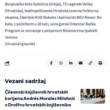
Bunjevačko kolo Subotica (Srbija), TS Legende Velika
(Hrvatska), budimpeštanska Hrvatska izvorna folklorna
skupina, čikerijski KUD Rokoko i kaćmarski BKU Neven. Na
balu, s početkom u 20 sati, svira garski Orkestar Bačka.
Program se ostvaruje s potporom Ministarstva ljudskih
resursa.
(Hrvatski glasnik)
Vezani sadržaj
Čileanski književnik hrvatskih
korijena Andrés Morales Milohnić
NOVOSTI
u Društvu hrvatskih književnika