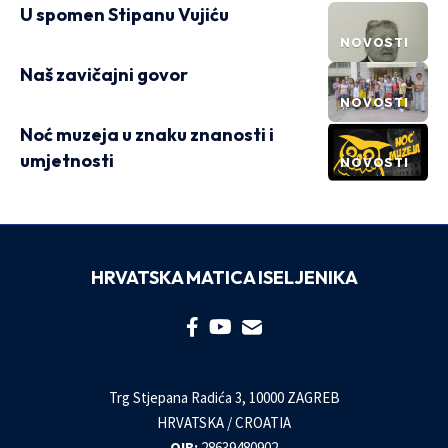
U spomen Stipanu Vujiću
NOVOSTI
Naš zavičajni govor
NOVOSTI
Noć muzeja u znaku znanosti i
umjetnosti
NOVOSTI
HRVATSKA MATICA ISELJENIKA
Trg Stjepana Radića 3, 10000 ZAGREB
HRVATSKA / CROATIA
OIB:
28639480902