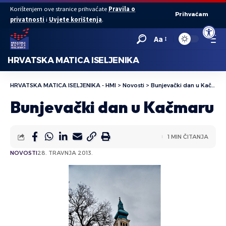
Korištenjem ove stranice prihvaćate
Pravila o
Prihvaćam
privatnosti
i
Uvjete korištenja
.
Open to
Aa
HRVATSKA MATICA ISELJENIKA
HRVATSKA MATICA ISELJENIKA - HMI
>
Novosti
>
Bunjevački dan u Kačmaru
Bunjevački dan u Kačmaru
1 MIN ČITANJA
NOVOSTI
28. TRAVNJA 2013.