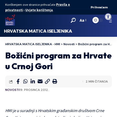
Korištenjem ove stranice prihvaćate
Pravila o
Prihvaćam
privatnosti
i
Uvjete korištenja
.
Open to
Aa
HRVATSKA MATICA ISELJENIKA
HRVATSKA MATICA ISELJENIKA - HMI
>
Novosti
>
Božićni program za Hrvate u Crnoj Gori
Božićni program za Hrvate
u Crnoj Gori
2 MIN ČITANJA
NOVOSTI
19. PROSINCA 2012.
HMI je u suradnji s Hrvatskim građanskim društvom Crne