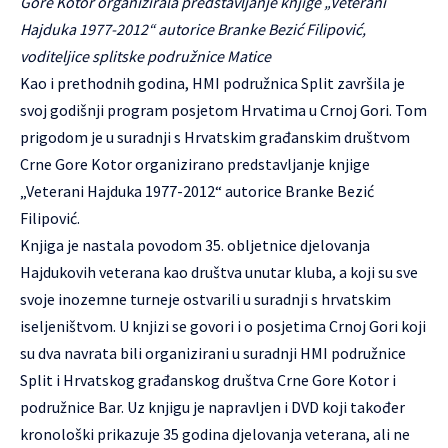
Gore Kotor organizirala predstavljanje knjige „Veterani
Hajduka 1977-2012“ autorice Branke Bezić Filipović,
voditeljice splitske podružnice Matice
Kao i prethodnih godina, HMI podružnica Split završila je
svoj godišnji program posjetom Hrvatima u Crnoj Gori. Tom
prigodom je u suradnji s Hrvatskim građanskim društvom
Crne Gore Kotor organizirano predstavljanje knjige
„Veterani Hajduka 1977-2012“ autorice Branke Bezić
Filipović.
Knjiga je nastala povodom 35. obljetnice djelovanja
Hajdukovih veterana kao društva unutar kluba, a koji su sve
svoje inozemne turneje ostvarili u suradnji s hrvatskim
iseljeništvom. U knjizi se govori i o posjetima Crnoj Gori koji
su dva navrata bili organizirani u suradnji HMI podružnice
Split i Hrvatskog građanskog društva Crne Gore Kotor i
podružnice Bar. Uz knjigu je napravljen i DVD koji također
kronološki prikazuje 35 godina djelovanja veterana, ali ne