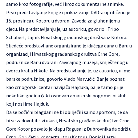
samo kroz fotografije, već i kroz dokumentarne snimke.
Prvo predstavljanje knjige i prikazivanje DVD-a upriličeno je
15. prosinca u Kotoru u dvorani Zavoda za gluhonijemu
djecu. Na predstavljanju je, uz autoricu, govorio i Tripo
Schubert, tajnik Hrvatskog građanskog društva iz Kotora.
Sljedeće predstavljane organizirano je idućega dana u Baru u
organizaciji Hrvatskog građanskog društva Crne Gore,
podružnice Bar u dvorani Zavičajnog muzeja, smještenog u
dvorcu kralja Nikole. Na predstavljanju je, uz autoricu, u ime
barske podružnice, govorio Vlado Marvučić. Bar je poznat
kao crnogorski centar navijača Hajduka, pa je tamo prije
nekoliko godina čak i osnovan amaterski nogometni klub
koji nosi ime Hajduk.
Da se božićni blagdani ne bi obilježili samo sportom, te da
bi se zadovoljili svi ukusi, Hrvatsko građansko društvo Crne
Gore Kotor pozvalo je klapu Ragusa iz Dubrovnika da održi u
Crnoj Gori četiri koncerta i to u Kotoru, Donjoj Lastvi,