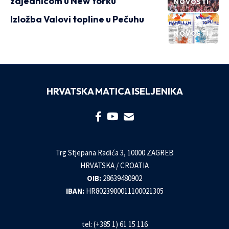
zajednicom u New Yorku
NOVOSTI
Izložba Valovi topline u Pečuhu
NOVOSTI
HRVATSKA MATICA ISELJENIKA
Trg Stjepana Radića 3, 10000 ZAGREB
HRVATSKA / CROATIA
OIB:
28639480902
IBAN:
HR8023900011100021305
tel: (+385 1) 61 15 116