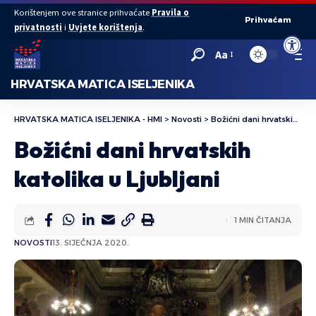
Korištenjem ove stranice prihvaćate
Pravila o
Prihvaćam
privatnosti
i
Uvjete korištenja
.
Open to
Aa
HRVATSKA MATICA ISELJENIKA
HRVATSKA MATICA ISELJENIKA - HMI
>
Novosti
>
Božićni dani hrvatskih katolika u Ljubljani
Božićni dani hrvatskih
katolika u Ljubljani
1 MIN ČITANJA
NOVOSTI
13. SIJEČNJA 2020.