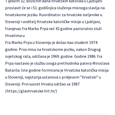
Tijekom 32. Božićnih dana hrvatskih katolika u Ljubljani
proslavit će se i 51. godišnjica služenja misnoga slavlja na
hrvatskome jeziku. Koordinator za hrvatske iseljenike u
Sloveniji i voditelj Hrvatske katoličke misije u Ljubljani,
franjevac fra Marko Prpa već 42 godine pastoralno služi
Hrvatima u
Fra Marko Prpa u Sloveniju je došao kao student 1974.
godine. Prva misa na hrvatskome jeziku, nakon Drugog
svjetskog rata, održana je 1969. godine. Godine 1986. fra
Prpa nastavio je službu svoga prethodnika patera Miroslava
Batarila. Iste godine formirana je Hrvatska katolička misija
u Sloveniji, najstarija ustanova s pridjevom ”hrvatski” u
Sloveniji. Prvi susret Hrvata održao se 1987.
(
https://glashrvatske.hrt.hr/
)