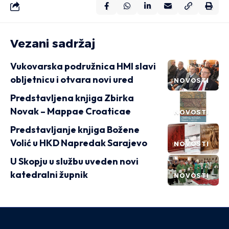
Vezani sadržaj
Vukovarska podružnica HMI slavi
obljetnicu i otvara novi ured
NOVOSTI
Predstavljena knjiga Zbirka
Novak – Mappae Croaticae
NOVOSTI
Predstavljanje knjiga Božene
Volić u HKD Napredak Sarajevo
NOVOSTI
U Skopju u službu uveden novi
katedralni župnik
NOVOSTI