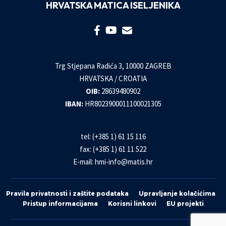
HRVATSKA MATICA ISELJENIKA
Trg Stjepana Radića 3, 10000 ZAGREB
HRVATSKA / CROATIA
OIB:
28639480902
IBAN:
HR8023900011100021305
tel: (+385 1) 61 15 116
fax: (+385 1) 61 11 522
E-mail:
hmi-info@matis.hr
Pravila privatnosti i zaštite podataka
Upravljanje kolačićima
Pristup informacijama
Korisni linkovi
EU projekti