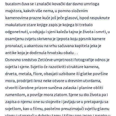
bucalom čuva se i znalački kovački dar davno umrloga
majstora, kakvih više nema, u pomno složenim
kamenovima prazne kuće još ječe glasovi, ispod raspuknute
makulature stare knjige zapis je kojega bi trebalo
odgonetnuti, u odsjaju i sjeni kaleža tajna je života i smrti, u
osamljenu cvijetu skrivena je ljepota koju pjesnik kamere
pronalazi, u akantusu na vrhu sačuvana kapitela jeka je
antike koja je dodirnula hrvatsku obalu…
Osnovno sredstvo Zetićeve umjetnosti fotografije odnos je
svjetla i sjene. Svjetlo će razotkriti strukture kamena,
drveta, metala, flore, obasjati uzbibane ili glatke površine
mora, prodrijeti kroz neke otvore u drevnim utvrdama,
stvoriti čarobne prizore sunčeva zalaska i planine obliti
rumenilom, a površje mora zlatom. Sjene su dio života pa i
zapisa o njemu: one su slojevite i javljaju se u pretapanju sa
svjetlom, kao u filmu, pastelno preuzimajući svjetlu glavnu
ulogu i utapajući u duboku tamu i tišinu ono jasno i zvonko u