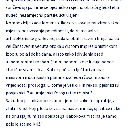
sunčevu sjaju. Time se pjesničko i sjetno obraća gledatelju
nudeći nezamjetnu partikulicu u sjeni.
Kompozicija kao element slikarstva i ovdje zauzima važno
mjesto: od uvećanja pojedinosti, do ritma kakve
arhitektonske građevine, sudara oblih i ravnih linija, pa do
veličanstvenih veduta otoka u čistom impresionističkom
izboru boja i doba dana, a isto tako i divljenja pred
uznemirenim i razbarušenim nebom, koje luduje ponad
statične stare crkve. Kotor počiva u ljušturi zidina s
masivom modrikastih planina iza leđa i čuva misao o
vrijednosti prošloga. O tome je veliki Tin rekao: pjesnici su
povjesnici. Zar umjetnici fotografije to nisu?
Sakralno je sadržano u samoj ljepoti svake fotografije, a
zlatni Krist koji gleda iz visa na nas zemnike, sjetit će neke
na onu sjajnu misao spisatelja Nabokova: “Istina je tamo
gdje je stajao Križ.”