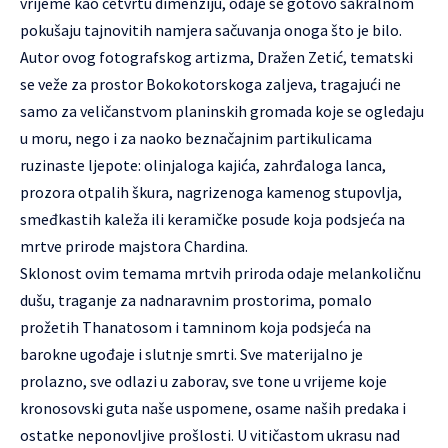
vrijeme kao četvrtu dimenziju, odaje se gotovo sakralnom
pokušaju tajnovitih namjera sačuvanja onoga što je bilo.
Autor ovog fotografskog artizma, Dražen Zetić, tematski
se veže za prostor Bokokotorskoga zaljeva, tragajući ne
samo za veličanstvom planinskih gromada koje se ogledaju
u moru, nego i za naoko beznačajnim partikulicama
ruzinaste ljepote: olinjaloga kajića, zahrđaloga lanca,
prozora otpalih škura, nagrizenoga kamenog stupovlja,
smeđkastih kaleža ili keramičke posude koja podsjeća na
mrtve prirode majstora Chardina.
Sklonost ovim temama mrtvih priroda odaje melankoličnu
dušu, traganje za nadnaravnim prostorima, pomalo
prožetih Thanatosom i tamninom koja podsjeća na
barokne ugođaje i slutnje smrti. Sve materijalno je
prolazno, sve odlazi u zaborav, sve tone u vrijeme koje
kronosovski guta naše uspomene, osame naših predaka i
ostatke neponovljive prošlosti. U vitičastom ukrasu nad