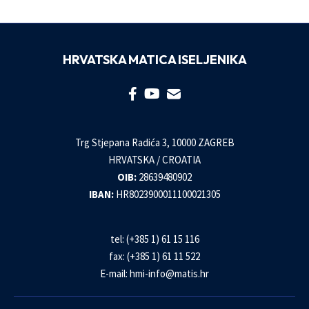
HRVATSKA MATICA ISELJENIKA
Trg Stjepana Radića 3, 10000 ZAGREB
HRVATSKA / CROATIA
OIB:
28639480902
IBAN:
HR8023900011100021305
tel: (+385 1) 61 15 116
fax: (+385 1) 61 11 522
E-mail:
hmi-info@matis.hr