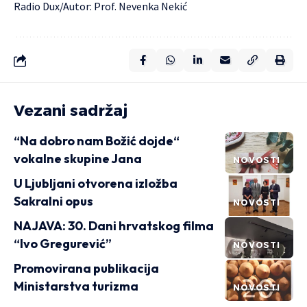
Radio Dux
/Autor: Prof. Nevenka Nekić
Vezani sadržaj
“Na dobro nam Božić dojde“
vokalne skupine Jana
NOVOSTI
U Ljubljani otvorena izložba
Sakralni opus
NOVOSTI
NAJAVA: 30. Dani hrvatskog filma
“Ivo Gregurević”
NOVOSTI
Promovirana publikacija
Ministarstva turizma
NOVOSTI