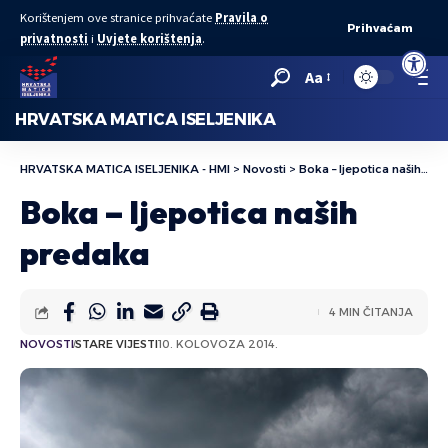
Korištenjem ove stranice prihvaćate
Pravila o
Prihvaćam
privatnosti
i
Uvjete korištenja
.
Open to
Aa
HRVATSKA MATICA ISELJENIKA
HRVATSKA MATICA ISELJENIKA - HMI
>
Novosti
>
Boka – ljepotica naših predaka
Boka – ljepotica naših
predaka
4 MIN ČITANJA
NOVOSTI
STARE VIJESTI
10. KOLOVOZA 2014.