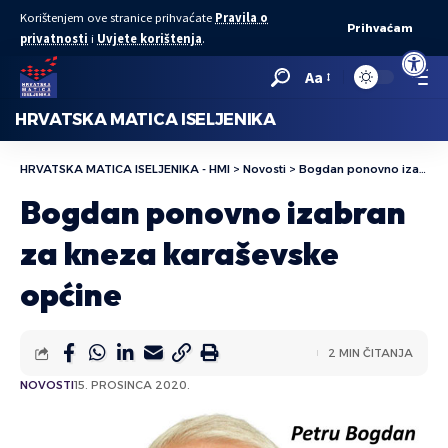
Korištenjem ove stranice prihvaćate
Pravila o
Prihvaćam
privatnosti
i
Uvjete korištenja
.
Open to
Aa
HRVATSKA MATICA ISELJENIKA
HRVATSKA MATICA ISELJENIKA - HMI
>
Novosti
>
Bogdan ponovno izabran za kneza karaševske općine
Bogdan ponovno izabran
za kneza karaševske
općine
2 MIN ČITANJA
NOVOSTI
15. PROSINCA 2020.