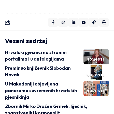
Vezani sadržaj
Hrvatski pjesnici na stranim
portalima i u antologijama
NOVOSTI
Preminuo književnik Slobodan
Novak
NOVOSTI
U Makedoniji objavljena
panorama suvremenih hrvatskih
NOVOSTI
pjesnikinja
Zbornik Mirko Dražen Grmek, liječnik,
znanstvenik i kozmopolit