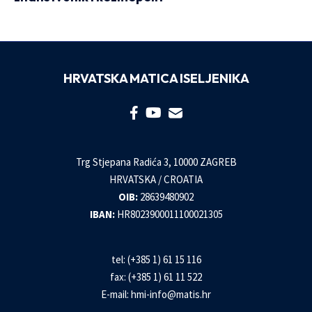
HRVATSKA MATICA ISELJENIKA
Trg Stjepana Radića 3, 10000 ZAGREB
HRVATSKA / CROATIA
OIB:
28639480902
IBAN:
HR8023900011100021305
tel: (+385 1) 61 15 116
fax: (+385 1) 61 11 522
E-mail:
hmi-info@matis.hr