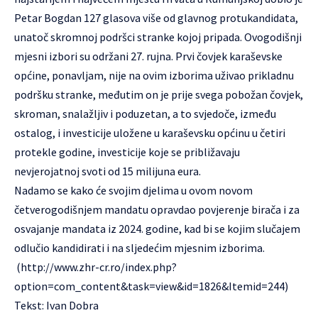
Petar Bogdan 127 glasova više od glavnog protukandidata,
unatoč skromnoj podršci stranke kojoj pripada. Ovogodišnji
mjesni izbori su održani 27. rujna. Prvi čovjek karaševske
općine, ponavljam, nije na ovim izborima uživao prikladnu
podršku stranke, međutim on je prije svega pobožan čovjek,
skroman, snalažljiv i poduzetan, a to svjedoče, između
ostalog, i investicije uložene u karaševsku općinu u četiri
protekle godine, investicije koje se približavaju
nevjerojatnoj svoti od 15 milijuna eura.
Nadamo se kako će svojim djelima u ovom novom
četverogodišnjem mandatu opravdao povjerenje birača i za
osvajanje mandata iz 2024. godine, kad bi se kojim slučajem
odlučio kandidirati i na sljedećim mjesnim izborima.
(http://www.zhr-cr.ro/index.php?
option=com_content&task=view&id=1826&Itemid=244)
Tekst: Ivan Dobra