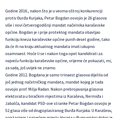
Godine 2016., nakon što je u veoma oštroj konkurenciji
protiv Đurđa Kurjaka, Petar Bogdan osvojio je 26 glasova
više i novi četverogodišnji mandat načelnika karaševske
općine. Bogdan je i prije proteklog mandata obavljao
funkciju kneza karaševske općine punih deset godine, tako
da će ih na kraju aktualnog mandata imati ukupno
osamnaest. Hoće li se i nakon toga opet kandidirati za
najveću funkciju karaševske općine, vrijeme će pokazati, mi,
za sada, još uvijek ne znamo.
Godine 2012. Bogdana je samo trinaest glasova dijelila od
još jednog načelničkog mandata, mandat kojeg je tada
osvojio prof. Milja Radan. Nakon prebrojavanja glasova
elektorata u biračkim mjestima iz Karaševa, Nermiđa i
Jabalča, kandidat PSD-ove stranke Petar Bogdan osvojio je
52 glasa više od drugoplasiranog Đurđa Kurjaka. U Karaševu,
najstarijem i najvećem mjestu Hrvata u Rumunjskoj dobio je