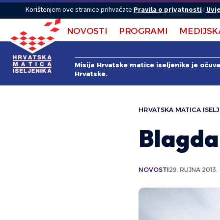
Korištenjem ove stranice prihvaćate
Pravila o privatnosti
i
Uvje
NOVOSTI
PROGRAMI
MEDIJSK
Misija Hrvatske matice iseljenika je očuv
Hrvatske.
HRVATSKA MATICA ISELJ
Blagda
NOVOSTI
29. RUJNA 2013.