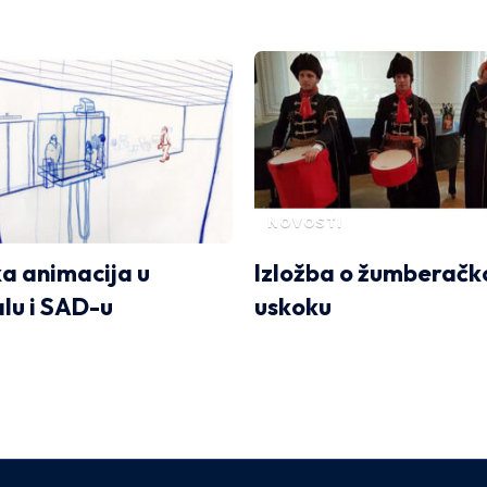
NOVOSTI
a animacija u
Izložba o žumberač
lu i SAD-u
uskoku