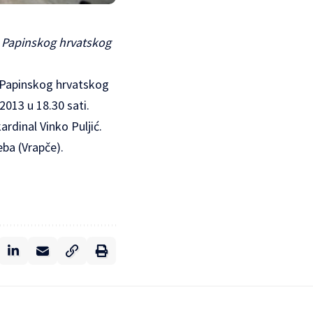
a Papinskog hrvatskog
a Papinskog hrvatskog
 2013 u 18.30 sati.
rdinal Vinko Puljić.
eba (Vrapče).