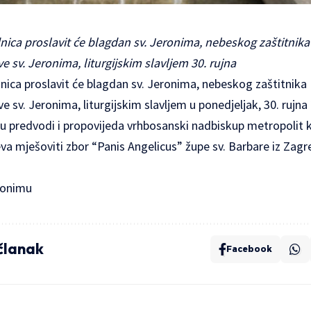
nica proslavit će blagdan sv. Jeronima, nebeskog zaštitnik
e sv. Jeronima, liturgijskim slavljem 30. rujna
nica
proslavit će blagdan sv. Jeronima, nebeskog zaštitnik
ve sv. Jeronima
, liturgijskim slavljem u ponedjeljak, 30. rujna
u predvodi i propovijeda vrhbosanski nadbiskup metropolit ka
eva mješoviti zbor “Panis Angelicus” župe sv. Barbare iz Zagr
eronimu
 članak
Facebook