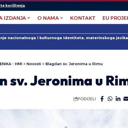
te korištenja
.
A IZDANJA
O NAMA
KONTAKT
EU PROJE
anje nacionalnoga i kulturnoga identiteta, materinskoga jezika 
ENIKA - HMI
>
Novosti
>
Blagdan sv. Jeronima u Rimu
n sv. Jeronima u Ri
PODIJELI