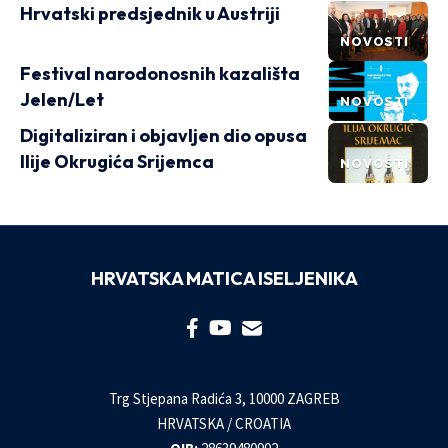
Hrvatski predsjednik u Austriji
NOVOSTI
Festival narodonosnih kazališta
Jelen/Let
NOVOSTI
Digitaliziran i objavljen dio opusa
Ilije Okrugića Srijemca
NOVOSTI
HRVATSKA MATICA ISELJENIKA
Trg Stjepana Radića 3, 10000 ZAGREB
HRVATSKA / CROATIA