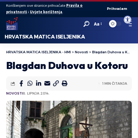
Korištenjem ove stranice prihvaćate
Pravila o
Prihvaćam
privatnosti
i
Uvjete korištenja
.
Open to
Aa
HRVATSKA MATICA ISELJENIKA
HRVATSKA MATICA ISELJENIKA - HMI
>
Novosti
>
Blagdan Duhova u Kotoru
Blagdan Duhova u Kotoru
1 MIN ČITANJA
NOVOSTI
8. LIPNJA 2014.