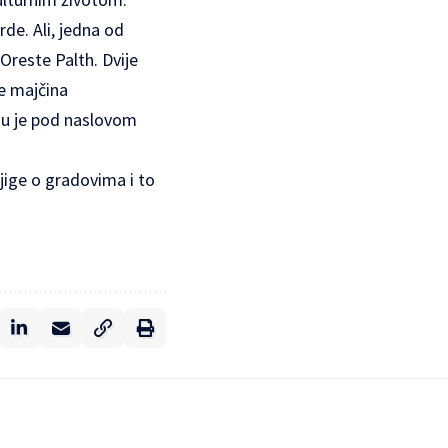
de. Ali, jedna od
 Oreste Palth. Dvije
je majčina
oju je pod naslovom
njige o gradovima i to