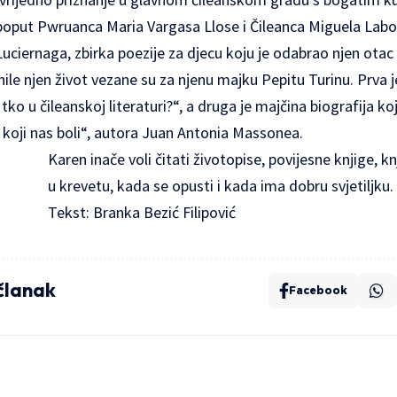
poput Pwruanca Maria Vargasa Llose i Čileanca Miguela Labor
 Luciernaga, zbirka poezije za djecu koju je odabrao njen otac
nile njen život vezane su za njenu majku Pepitu Turinu. Prva 
 tko u čileanskoj literaturi?“, a druga je majčina biografija k
ot koji nas boli“, autora Juan Antonia Massonea.
Karen inače voli čitati životopise, povijesne knjige, k
u krevetu, kada se opusti i kada ima dobru svjetiljku.
Tekst: Branka Bezić Filipović
 članak
Facebook