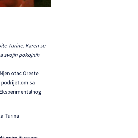
pite Turine. Karen se
la svojih pokojnih
. Njen otac Oreste
, podrijetlom sa
a Eksperimentalnog
ulturnim životom.