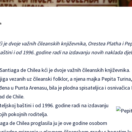
a
i je dvoje važnih čileanskih književnika, Orestea Platha i Pe
baštini i od 1996. godine radi na izdavanju novih naklada dje
 Santiaga de Chilea kći je dvoje važnih čileanskih književnika
jiga vezanih uz čileanski folklor, a njena majka Pepita Turina
ena u Punta Arenasu, bila je plodna spisateljica i osnivačic
ad de Chile.
eljskoj baštini i od 1996. godine radi na izdavanju
jih pokojnih roditelja.
iaga de Chilea proglasila ju je ove godine osobom
e vrijedno priznanje u glavnom čileanskom gradu s bogatim k