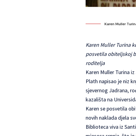
Karen Muller Turin
Karen Muller Turina kć
posvetila obiteljskoj 
roditelja
Karen Muller Turina iz
Plath napisao je niz kn
sjevernog Jadrana, rođ
kazališta na Universid
Karen se posvetila obit
novih naklada djela svo
Biblioteca viva
iz Sant
mjeseca srpnja, što j