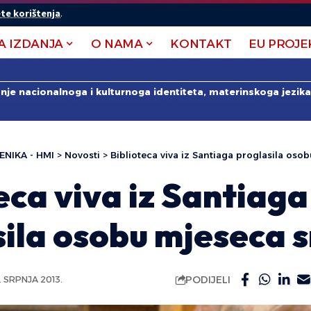
te korištenja
.
A IZDANJA
O NAMA
KONTAKT
EU PROJE
anje nacionalnoga i kulturnoga identiteta, materinskoga jezika 
ENIKA - HMI
>
Novosti
>
Biblioteca viva iz Santiaga proglasila oso
eca viva iz Santiaga
ila osobu mjeseca 
PODIJELI
. SRPNJA 2013.