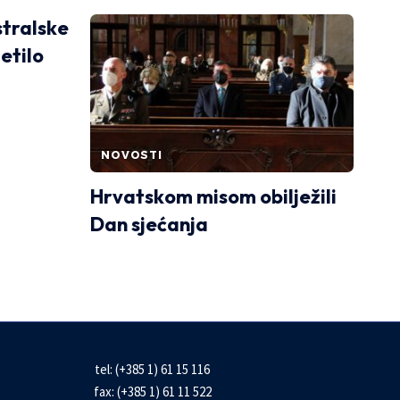
stralske
etilo
NOVOSTI
Hrvatskom misom obilježili
Dan sjećanja
tel: (+385 1) 61 15 116
fax: (+385 1) 61 11 522