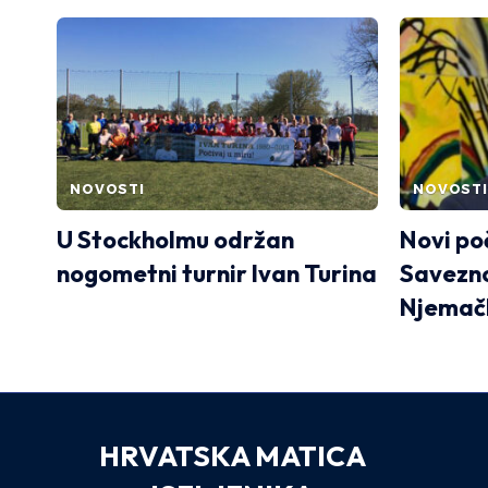
NOVOSTI
NOVOSTI
U Stockholmu održan
Novi po
nogometni turnir Ivan Turina
Savezno
Njemač
HRVATSKA MATICA