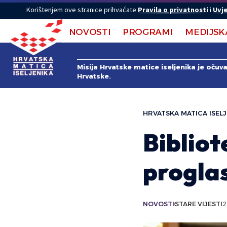
Korištenjem ove stranice prihvaćate
Pravila o privatnosti
i
Uvje
NOVOSTI
PROGRAMI
MEDIJSK
Misija Hrvatske matice iseljenika je očuv
Hrvatske.
HRVATSKA MATICA ISELJ
Bibliot
proglas
NOVOSTI
STARE VIJESTI
2