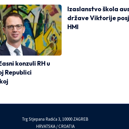
Izaslanstvo škola au
države Viktorije posj
HMI
časni konzuli RH u
j Republici
koj
Trg Stjepana Radića 3, 10000 ZAGREB
HRVATSKA / CROATIA