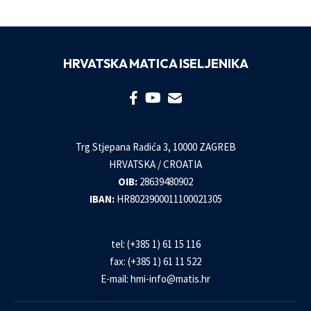
HRVATSKA MATICA ISELJENIKA
Trg Stjepana Radića 3, 10000 ZAGREB
HRVATSKA / CROATIA
OIB:
28639480902
IBAN:
HR8023900011100021305
tel: (+385 1) 61 15 116
fax: (+385 1) 61 11 522
E-mail:
hmi-info@matis.hr