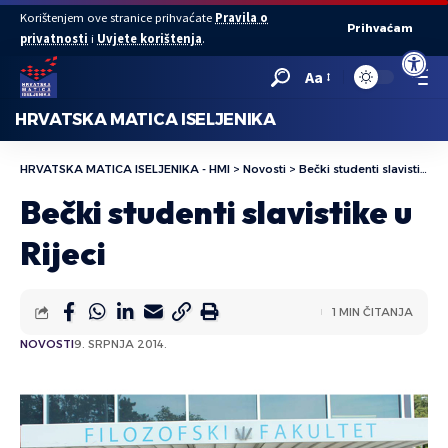
Korištenjem ove stranice prihvaćate
Pravila o
Prihvaćam
privatnosti
i
Uvjete korištenja
.
Open to
Aa
HRVATSKA MATICA ISELJENIKA
HRVATSKA MATICA ISELJENIKA - HMI
>
Novosti
>
Bečki studenti slavistike u Rijeci
Bečki studenti slavistike u
Rijeci
1 MIN ČITANJA
NOVOSTI
9. SRPNJA 2014.