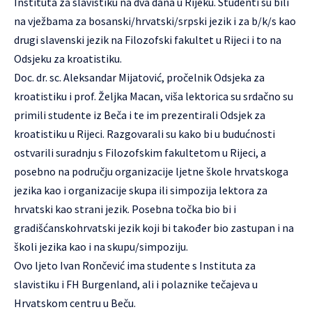
Instituta za slavistiku na dva dana u Rijeku. Studenti su bili
na vježbama za bosanski/hrvatski/srpski jezik i za b/k/s kao
drugi slavenski jezik na Filozofski fakultet u Rijeci i to na
Odsjeku za kroatistiku.
Doc. dr. sc. Aleksandar Mijatović, pročelnik Odsjeka za
kroatistiku i prof. Željka Macan, viša lektorica su srdačno su
primili studente iz Beča i te im prezentirali Odsjek za
kroatistiku u Rijeci. Razgovarali su kako bi u budućnosti
ostvarili suradnju s Filozofskim fakultetom u Rijeci, a
posebno na području organizacije ljetne škole hrvatskoga
jezika kao i organizacije skupa ili simpozija lektora za
hrvatski kao strani jezik. Posebna točka bio bi i
gradišćanskohrvatski jezik koji bi također bio zastupan i na
školi jezika kao i na skupu/simpoziju.
Ovo ljeto Ivan Rončević ima studente s Instituta za
slavistiku i FH Burgenland, ali i polaznike tečajeva u
Hrvatskom centru u Beču.