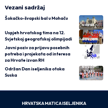
Vezani sadržaj
Šokačko-švapski bal u Mohaču
NOVOSTI
Uspjeh hrvatskog tima na 12.
Svjetskoj geografskoj olimpijadi
NOVOSTI
Javni poziv za prijavu posebnih
potreba i projekata od interesa
NOVOSTI
za Hrvate izvan RH
NOVOSTI
Održan Dan iseljenika otoka
STARE
Suska
VIJESTI
HRVATSKA MATICA ISELJENIKA