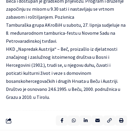
Beča i dostupan je gradskom prijevozu. Program i druženje
započinju sv. misom u 9.30 sati i nastavljaju se vrtnom
zabavom i roštiljanjem.
Pozivnica
Tamburaška grupa AKroBiH u subotu, 27. lipnja sudjeluje na
8. međunarodnom tamburica-festu u Novome Sadu na
Petrovaradinskoj tvrđavi.
HKD „Napredak Austrija“ – Beč
, proizašlo iz djelatnosti
značajnog i zaslužnog istoimenog društva u Bosni i
Hercegovini (1902.), trudi se, u njegovu duhu, čuvati i
poticati kulturni život i veze s domovinom
bosanskohercegovačkih i drugih Hrvata u Beču i Austriji.
Društvo je osnovano 24.6.1995. u Beču, 2000. podružnica u
Grazu a 2010. u Tirolu.