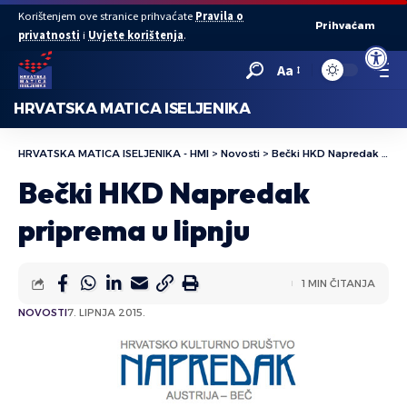
Korištenjem ove stranice prihvaćate
Pravila o
Prihvaćam
privatnosti
i
Uvjete korištenja
.
Open to
Aa
HRVATSKA MATICA ISELJENIKA
HRVATSKA MATICA ISELJENIKA - HMI
>
Novosti
>
Bečki HKD Napredak priprema u lipnju
Bečki HKD Napredak
priprema u lipnju
1 MIN ČITANJA
NOVOSTI
7. LIPNJA 2015.