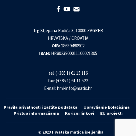
Trg Stjepana Radića 3, 10000 ZAGREB
HRVATSKA / CROATIA
OIB:
28639480902
IBAN:
HR8023900011100021305
tel: (+385 1) 61 15 116
fax: (+385 1) 61 11 522
E-mail:
hmi-info@matis.hr
Pravila privatnosti i zaštite podataka
Upravljanje kolačićima
Pristup informacijama
Korisni linkovi
EU projekti
© 2023 Hrvatska matica iseljenika