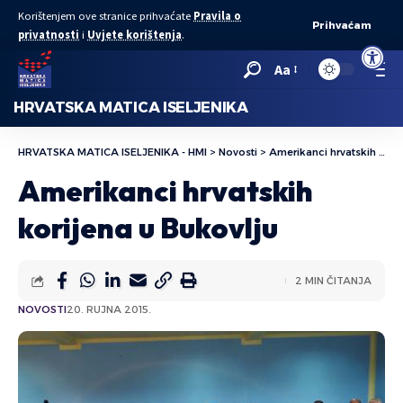
Korištenjem ove stranice prihvaćate
Pravila o
Prihvaćam
privatnosti
i
Uvjete korištenja
.
Open to
Aa
HRVATSKA MATICA ISELJENIKA
HRVATSKA MATICA ISELJENIKA - HMI
>
Novosti
>
Amerikanci hrvatskih korijena u Bukovlju
Amerikanci hrvatskih
korijena u Bukovlju
2 MIN ČITANJA
NOVOSTI
20. RUJNA 2015.