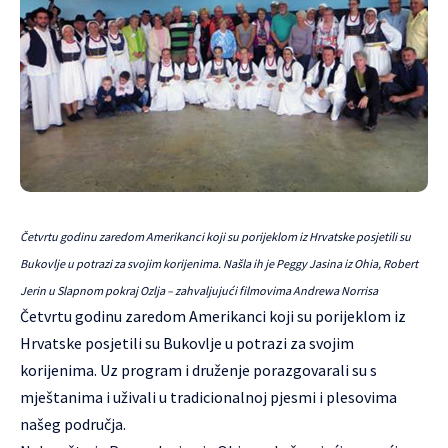
Četvrtu godinu zaredom Amerikanci koji su porijeklom iz Hrvatske posjetili su
Bukovlje u potrazi za svojim korijenima. Našla ih je Peggy Jasina iz Ohia, Robert
Jerin u Slapnom pokraj Ozlja – zahvaljujući filmovima Andrewa Norrisa
Četvrtu godinu zaredom Amerikanci koji su porijeklom iz
Hrvatske posjetili su Bukovlje u potrazi za svojim
korijenima. Uz program i druženje porazgovarali su s
mještanima i uživali u tradicionalnoj pjesmi i plesovima
našeg područja.