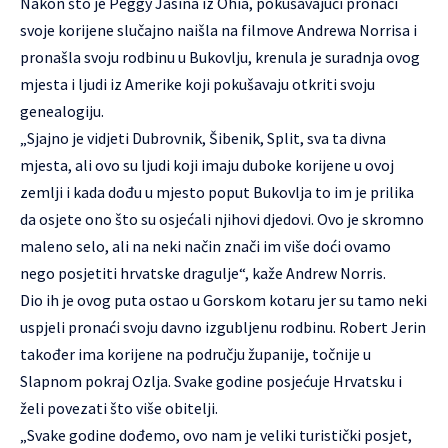
Nakon što je Peggy Jasina iz Ohia, pokušavajući pronaći
svoje korijene slučajno naišla na filmove Andrewa Norrisa i
pronašla svoju rodbinu u Bukovlju, krenula je suradnja ovog
mjesta i ljudi iz Amerike koji pokušavaju otkriti svoju
genealogiju.
„Sjajno je vidjeti Dubrovnik, Šibenik, Split, sva ta divna
mjesta, ali ovo su ljudi koji imaju duboke korijene u ovoj
zemlji i kada dođu u mjesto poput Bukovlja to im je prilika
da osjete ono što su osjećali njihovi djedovi. Ovo je skromno
maleno selo, ali na neki način znači im više doći ovamo
nego posjetiti hrvatske dragulje“, kaže Andrew Norris.
Dio ih je ovog puta ostao u Gorskom kotaru jer su tamo neki
uspjeli pronaći svoju davno izgubljenu rodbinu. Robert Jerin
također ima korijene na području županije, točnije u
Slapnom pokraj Ozlja. Svake godine posjećuje Hrvatsku i
želi povezati što više obitelji.
„Svake godine dođemo, ovo nam je veliki turistički posjet,