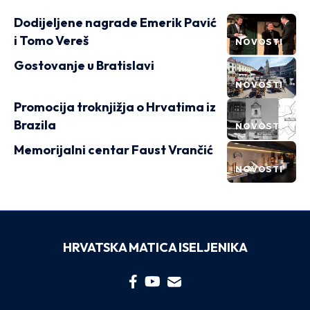
Dodijeljene nagrade Emerik Pavić
i Tomo Vereš
NOVOSTI
Gostovanje u Bratislavi
NOVOSTI
Promocija troknjižja o Hrvatima iz
Brazila
NOVOSTI
Memorijalni centar Faust Vrančić
NOVOSTI
HRVATSKA MATICA ISELJENIKA