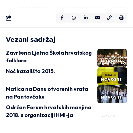
Vezani sadržaj
Završena Ljetna Škola hrvatskog
folklora
NOVOSTI
Noć kazališta 2015.
NOVOSTI
Matica na Danu otvorenih vrata
na Pantovčaku
NOVOSTI
Održan Forum hrvatskih manjina
2018. u organizaciji HMI-ja
NOVOSTI