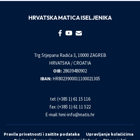
HRVATSKA MATICA ISELJENIKA
Trg Stjepana Radića 3, 10000 ZAGREB
HRVATSKA / CROATIA
OIB:
28639480902
IBAN:
HR8023900011100021305
tel: (+385 1) 61 15 116
fax: (+385 1) 61 11 522
E-mail:
hmi-info@matis.hr
Pravila privatnosti i zaštite podataka
Upravljanje kolačićima