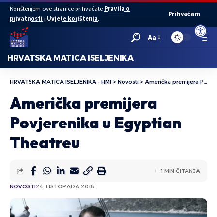
Korištenjem ove stranice prihvaćate
Pravila o
Prihvaćam
privatnosti
i
Uvjete korištenja
.
Open to
Aa
HRVATSKA MATICA ISELJENIKA
HRVATSKA MATICA ISELJENIKA - HMI
>
Novosti
>
Američka premijera Povjerenika u Egyptian Theatreu
Američka premijera
Povjerenika u Egyptian
Theatreu
1 MIN ČITANJA
NOVOSTI
24. LISTOPADA 2018.