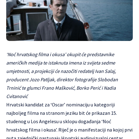
‘Noć hrvatskog filma i okusa’ okupit će predstavnike
američkih medija te istaknuta imena iz svijeta sedme
umjetnosti, a projekciji će nazočiti redatelj Ivan Salaj,
producent Jozo Patljak, direktor fotografije Slobodan
Trninić te glumci Frano Mašković, Borko Perić i Nadia
Cvitanović
Hrvatski kandidat za ‘Oscar’ nominaciju u kategoriji
najboljeg filma na stranom jeziku bit će prikazan 15.
studenog u Los Angelesu u sklopu događanja ‘Noć
hrvatskog filma i okusa’. Riječ je o manifestaciji na kojoj prvi
puta zajednički nastupaju Hrvatski audiovizualni centar