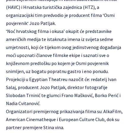
(HAVC) i Hrvatska turistička zajednica (HTZ), a
organizacijski tim predvodio je producent filma ‘
Osmi
povjerenik
‘ Jozo Patljak.
‘Noć hrvatskog filma i okusa’ okupit će predstavnike
američkih medija te istaknuta imena iz svijeta sedme
umjetnosti, koji će tijekom ovog jedinstvenog događanja
moći upoznati članove filmske ekipe i saznati sve o
književnom predlošku po kojem je Osmi povjerenik
snimljen, uz bogatu popratnu gastro i eno ponudu.
Projekciji u Egyptian Theatreu nazočit će: redatelj Ivan
Salaj, producent Jozo Patljak, direktor fotografije
Slobodan Trninić te glumci Frano Mašković, Borko Perić i
Nadia Cvitanović.
Organizatori premijernog prikazivanja filma su: AlkaFilm,
American Cinematheque i European Culture Club, dok su
partner premijere Stina vina.