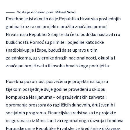
Goste je dočekao preč. Mihael Sokol
Posebno je istaknuto da je Republika Hrvatska posljednjih
godina kroz razne projekte pružila značajnu pomoć
Hrvatima u Republici Srbiji te da će tu podršku nastaviti i u
budućnosti. Pomoć su primile i pojedine katoličke
(nad)biskupije i župe, budući da se upravo u tim
zajednicama, uz vjernike drugih nacionalnosti, okuplja i
značajan broj Hrvata ili osoba hrvatskoga podrijetla.
Posebna pozornost posvećena je projektima koji su
tijekom posljednje dvije godine provedeni u sklopu
kompleksa Marijanuma – od građevinskih zahvata i
opremanja prostora do različitih duhovnih, društvenih i
socijalnih programa. Financijska sredstva za te projekte
osigurana su iz Ministarstva regionalnoga razvoja i fondova
Europske unije Republike Hrvatske te Središnjeg državnog