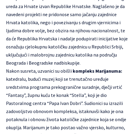
ureda za Hrvate izvan Republike Hrvatske. Naglašeno je da
navedeni projekti ne pridonose samo jačanju zajednice
Hrvata katolika, nego i povezivanju s drugim vjernicima i
ljudima dobre volje, bez obzira na njihovu nacionalnost, te
da će Republika Hrvatska i nadalje podupirati inicijative koje
osnažuju cjelokupnu katoličku zajednicu u Republici Srbiji,
uključujući i malobrojnu zajednicu katolika na području
Beograda i Beogradske nadbiskupije.
Nakon susreta, uzvanici su obišli
kompleks Marijanuma:
katedralu, budući muzej koji se trenutačno uređuje
sredstvima programa prekogranične suradnje, dječji vrtić
“Fantasy”, župnu kuću te konak “Stella”, koji je dio
Pastoralnog centra “Papa Ivan Dobri”. Sudionici su izrazili
zadovoljstvo obnovom kompleksa, istaknuvši kako je ona
potaknula i obnovu života katoličke zajednice koja se ondje
okuplja. Marijanum je tako postao važno vjersko, kulturno,