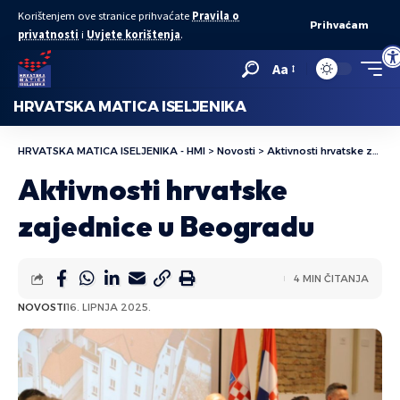
Korištenjem ove stranice prihvaćate
Pravila o
Prihvaćam
privatnosti
i
Uvjete korištenja
.
Ope
Aa
HRVATSKA MATICA ISELJENIKA
HRVATSKA MATICA ISELJENIKA - HMI
>
Novosti
>
Aktivnosti hrvatske zajednice u Beogradu
Aktivnosti hrvatske
zajednice u Beogradu
4 MIN ČITANJA
NOVOSTI
16. LIPNJA 2025.