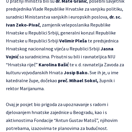
U pratnji ministra bili su
dr. Mate Granić
, posebni savjetnik
predsjednika Vlade Republike Hrvatske za vanjsku politiku,
suradnici Ministarstva vanjskih i europskih poslova,
dr. sc.
Ivan Zeko-Pivač
, zamjenik veleposlanika Republike
Hrvatske u Republici Srbiji, generalni konzul Republike
Hrvatske u Republici Srbiji
Velimir Pleša
te predsjednica
Hrvatskog nacionalnog vijeća u Republici Srbiji
Jasna
Vojnić
sa suradnicima. Prisutni su bili i ravnateljica NIU
“Hrvatska riječ”
Karolina Bašić
te v. d. ravnatelja Zavoda za
kulturu vojvođanskih Hrvata
Josip Bako.
Sve ih je, u ime
katedralne župe, dočekao
preč. Mihael Sokol,
župnik i
rektor Marijanuma.
Ovaj je posjet bio prigoda za upoznavanje s radom i
djelovanjem hrvatske zajednice u Beogradu, kao i s
aktivnostima Fondacije “Antun Gustav Matoš”, njihovim
potrebama, izazovima te planovima za budućnost.