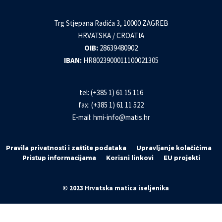
Trg Stjepana Radića 3, 10000 ZAGREB
HRVATSKA / CROATIA
OIB:
28639480902
IBAN:
HR8023900011100021305
tel: (+385 1) 61 15 116
fax: (+385 1) 61 11 522
E-mail:
hmi-info@matis.hr
Pravila privatnosti i zaštite podataka
Upravljanje kolačićima
Pristup informacijama
Korisni linkovi
EU projekti
© 2023 Hrvatska matica iseljenika