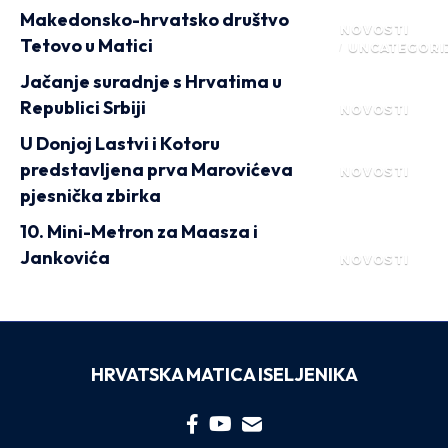
Makedonsko-hrvatsko društvo
NOVOSTI
Tetovo u Matici
UNCATEGORI
Jačanje suradnje s Hrvatima u
Republici Srbiji
NOVOSTI
U Donjoj Lastvi i Kotoru
predstavljena prva Marovićeva
NOVOSTI
pjesnička zbirka
10. Mini-Metron za Maasza i
Jankovića
NOVOSTI
HRVATSKA MATICA ISELJENIKA