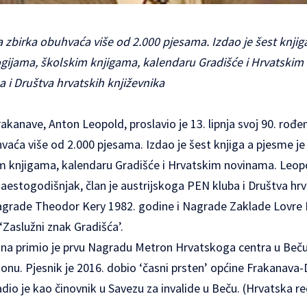
zbirka obuhvaća više od 2.000 pjesama. Izdao je šest knjig
ogijama, školskim knjigama, kalendaru Gradišće i Hrvatskim
 i Društva hrvatskih književnika
Frakanave, Anton Leopold, proslavio je 13. lipnja svoj 90. rođ
ća više od 2.000 pjesama. Izdao je šest knjiga a pjesme je 
m knjigama, kalendaru Gradišće i Hrvatskim novinama. Leop
aestogodišnjak, član je austrijskoga PEN kluba i Društva hrv
agrade Theodor Kery 1982. godine i Nagrade Zaklade Lovre K
‘Zaslužni znak Gradišća’.
a primio je prvu Nagradu Metron Hrvatskoga centra u Beču.
nu. Pjesnik je 2016. dobio ‘časni prsten’ općine Frakanava-
adio je kao činovnik u Savezu za invalide u Beču. (Hrvatska r