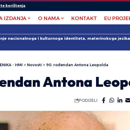
te korištenja
.
A IZDANJA
O NAMA
KONTAKT
EU PROJE
anje nacionalnoga i kulturnoga identiteta, materinskoga jezika 
ENIKA - HMI
>
Novosti
>
90. rođendan Antona Leopolda
đendan Antona Leop
PODIJELI