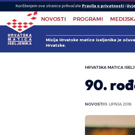
Korištenjem ove stranice prihvaćate
Pravila o privatnosti
i
Uvje
NOVOSTI
PROGRAMI
MEDIJSK
Misija Hrvatske matice iseljenika je očuv
Hrvatske.
HRVATSKA MATICA ISELJ
90. ro
NOVOSTI
19. LIPNJA 2018.