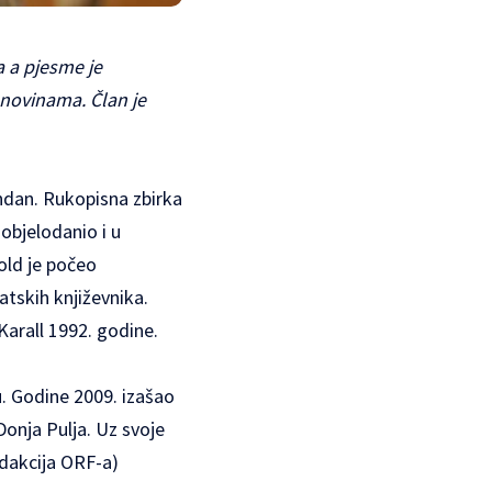
a a pjesme je
 novinama. Član je
endan. Rukopisna zbirka
objelodanio i u
old je počeo
atskih književnika.
arall 1992. godine.
 Godine 2009. izašao
Donja Pulja. Uz svoje
edakcija ORF-a)