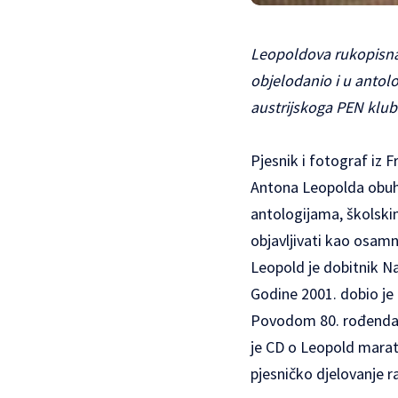
Leopoldova rukopisna 
objelodanio i u antol
austrijskoga PEN kluba
Pjesnik i fotograf iz 
Antona Leopolda obuhva
antologijama, školski
objavljivati kao osamn
Leopold je dobitnik N
Godine 2001. dobio je 
Povodom 80. rođendan
je CD o Leopold marato
pjesničko djelovanje r