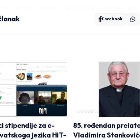
 članak
Facebook
NOVOSTI
i stipendije za e-
85. rođendan prelat
rvatskoga jezika HiT-
Vladimira Stanković