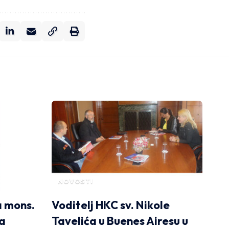
NOVOSTI
a mons.
Voditelj HKC sv. Nikole
a
Tavelića u Buenes Airesu u