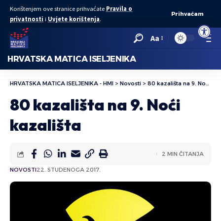
Korištenjem ove stranice prihvaćate
Pravila o
Prihvaćam
privatnosti
i
Uvjete korištenja
.
Open to
Aa
HRVATSKA MATICA ISELJENIKA
HRVATSKA MATICA ISELJENIKA - HMI
>
Novosti
>
80 kazališta na 9. Noći kazališta
80 kazališta na 9. Noći
kazališta
2 MIN ČITANJA
NOVOSTI
22. STUDENOGA 2017.