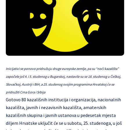
Inicijativi se ponovo pridružuju druge europske zemlje, pa su “noći kazališta”
započele još 4. i 5. studenog u Bugarskoj, nastavile su se 18. studenog u Češkoj,
Slovačkoj, Austriji i BiH, a 25. studenog svojim programima Hrvatskoj će se
pridružiti Crna Gora i Srbija
Gotovo 80 kazališnih institucija i organizacija, nacionalnih
kazališta, javnih i nezavisnih kazališta, amaterskih
kazališnih skupina i javnih ustanova u pedesetak mjesta
diljem Hrvatske uključit će se u subotu, 25. studenoga, u još