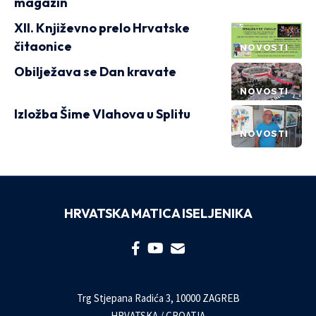
magazin
XII. Književno prelo Hrvatske
čitaonice
NOVOSTI
Obilježava se Dan kravate
NOVOSTI
Izložba Šime Vlahova u Splitu
NOVOSTI
HRVATSKA MATICA ISELJENIKA
Trg Stjepana Radića 3, 10000 ZAGREB
HRVATSKA / CROATIA