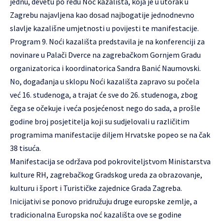
jednu, devetu po redu
Noć kazališta
, koja je u utorak u
Zagrebu najavljena kao dosad najbogatije jednodnevno
slavlje kazališne umjetnosti u povijesti te manifestacije.
Program 9. Noći kazališta predstavila je na konferenciji za
novinare u Palači Dverce na zagrebačkom Gornjem Gradu
organizatorica i koordinatorica Sandra Banić Naumovski.
No, događanja u sklopu Noći kazališta zapravo su počela
već 16. studenoga, a trajat će sve do 26. studenoga, zbog
čega se očekuje i veća posjećenost nego do sada, a prošle
godine broj posjetitelja koji su sudjelovali u različitim
programima manifestacije diljem Hrvatske popeo se na čak
38 tisuća.
Manifestacija se održava pod pokroviteljstvom Ministarstva
kulture RH, zagrebačkog Gradskog ureda za obrazovanje,
kulturu i šport i Turističke zajednice Grada Zagreba.
Inicijativi se ponovo pridružuju druge europske zemlje, a
tradicionalna Europska noć kazališta ove se godine