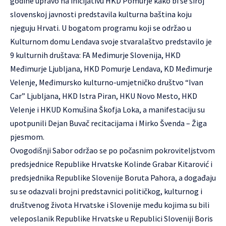
godine upravo na inicijativu HKD Pomurje kako bi se široj
slovenskoj javnosti predstavila kulturna baština koju
njeguju Hrvati. U bogatom programu koji se održao u
Kulturnom domu Lendava svoje stvaralaštvo predstavilo je
9 kulturnih društava: FA Međimurje Slovenija, HKD
Međimurje Ljubljana, HKD Pomurje Lendava, KD Međimurje
Velenje, Međimursko kulturno-umjetničko društvo “Ivan
Car” Ljubljana, HKD Istra Piran, HKU Novo Mesto, HKD
Velenje i HKUD Komušina Škofja Loka, a manifestaciju su
upotpunili Dejan Buvač recitacijama i Mirko Švenda – Žiga
pjesmom.
Ovogodišnji Sabor održao se po počasnim pokroviteljstvom
predsjednice Republike Hrvatske Kolinde Grabar Kitarović i
predsjednika Republike Slovenije Boruta Pahora, a događaju
su se odazvali brojni predstavnici političkog, kulturnog i
društvenog života Hrvatske i Slovenije među kojima su bili
veleposlanik Republike Hrvatske u Republici Sloveniji Boris