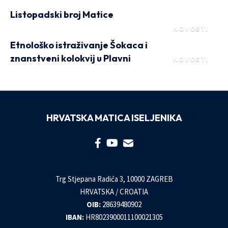
Listopadski broj Matice
NOVOSTI
Etnološko istraživanje Šokaca i
znanstveni kolokvij u Plavni
NOVOSTI
HRVATSKA MATICA ISELJENIKA
Trg Stjepana Radića 3, 10000 ZAGREB
HRVATSKA / CROATIA
OIB:
28639480902
IBAN:
HR8023900011100021305