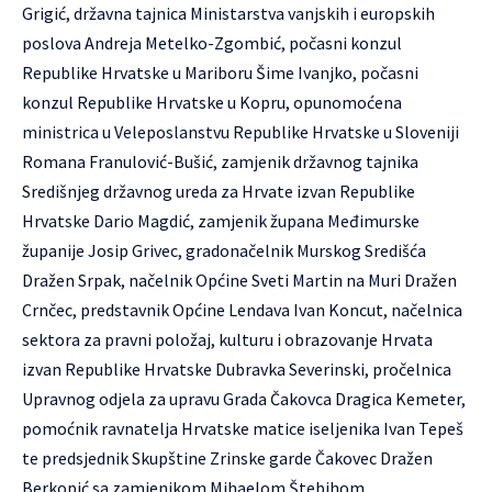
Grigić, državna tajnica Ministarstva vanjskih i europskih
poslova Andreja Metelko-Zgombić, počasni konzul
Republike Hrvatske u Mariboru Šime Ivanjko, počasni
konzul Republike Hrvatske u Kopru, opunomoćena
ministrica u Veleposlanstvu Republike Hrvatske u Sloveniji
Romana Franulović-Bušić, zamjenik državnog tajnika
Središnjeg državnog ureda za Hrvate izvan Republike
Hrvatske Dario Magdić, zamjenik župana Međimurske
županije Josip Grivec, gradonačelnik Murskog Središća
Dražen Srpak, načelnik Općine Sveti Martin na Muri Dražen
Crnčec, predstavnik Općine Lendava Ivan Koncut, načelnica
sektora za pravni položaj, kulturu i obrazovanje Hrvata
izvan Republike Hrvatske Dubravka Severinski, pročelnica
Upravnog odjela za upravu Grada Čakovca Dragica Kemeter,
pomoćnik ravnatelja Hrvatske matice iseljenika Ivan Tepeš
te predsjednik Skupštine Zrinske garde Čakovec Dražen
Berkopić sa zamjenikom Mihaelom Štebihom.