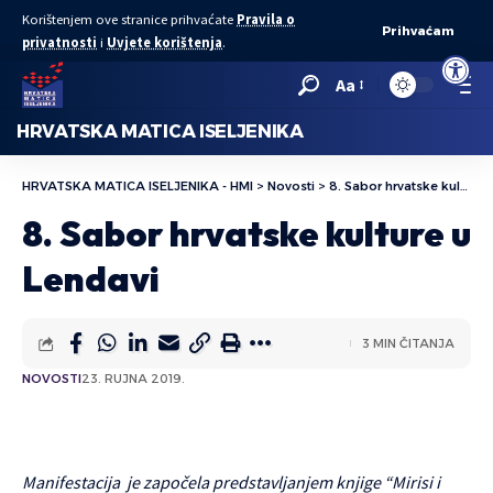
Korištenjem ove stranice prihvaćate
Pravila o
Prihvaćam
privatnosti
i
Uvjete korištenja
.
Open to
Aa
HRVATSKA MATICA ISELJENIKA
HRVATSKA MATICA ISELJENIKA - HMI
>
Novosti
>
8. Sabor hrvatske kulture u Lendavi
8. Sabor hrvatske kulture u
Lendavi
3 MIN ČITANJA
NOVOSTI
23. RUJNA 2019.
Manifestacija je započela predstavljanjem knjige “Mirisi i