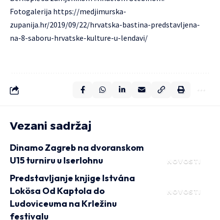
Fotogalerija https://medjimurska-
zupanija
.hr/2019/09/22/hrvatska-bastina-predstavljena-
na-8-saboru-hrvatske-kulture-u-lendavi/
Vezani sadržaj
Dinamo Zagreb na dvoranskom
U15 turniru u Iserlohnu
NOVOSTI
Predstavljanje knjige Istvána
Lokösa Od Kaptola do
NOVOSTI
Ludoviceuma na Krležinu
festivalu