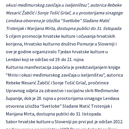
okusi međimurskog zavičaja u iseljeništvu”, autorica Rebeke
Mesarić Žabčić i Sonje Tošić Grlač, a u prostorijama sinagoge
Lendava otvorena je izložba “Svetlobe” Slađane Matić
Trstenjak i Marijana Mirta, dostupna publici do 31. listopada
S ciljem promocije hrvatske kulture i očuvanja hrvatskih
korijena, Hrvatsko kulturno društvo Pomurje u Sloveniji i
ove je godine organiziralo Tjedan hrvatske kulture u
Lendavi koji se održao od 19. do 21. rujna.
Kulturna manifestacija započela je predstavljanjem knjige
“Mirisi i okusi međimurskog zavičaja u iseljeništvu”, autorica
Rebeke Mesarić Žabčić i Sonje Tošić Grlač, pročelnice
Upravnog odjela za zdravstvo i socijalnu skrb Međimurske
županije, dok je 20. rujna u prostorijama sinagoge Lendava
otvorena izložba “Svetlobe” Slađane Matić Trstenjak i
Marijana Mirta, dostupna publici do 31. listopada.
Sabor hrvatske kulture u Sloveniji po prvi put je održan 2012.