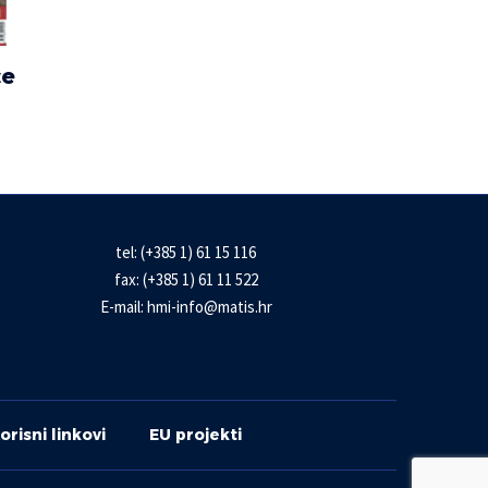
ce
tel: (+385 1) 61 15 116
fax: (+385 1) 61 11 522
E-mail:
hmi-info@matis.hr
orisni linkovi
EU projekti