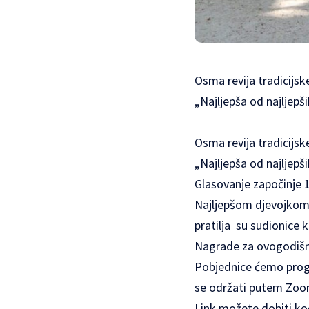
Osma revija tradicijsk
„Najljepša od najljepš
Osma revija tradicijsk
„Najljepša od najljepš
Glasovanje započinje 15
Najljepšom djevojkom b
pratilja su sudionice 
Nagrade za ovogodišnje
Pobjednice ćemo progla
se održati putem Zoo
Link možete dobiti kod