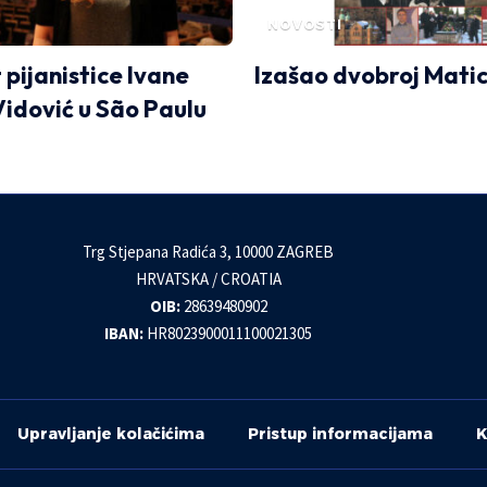
NOVOSTI
 pijanistice Ivane
Izašao dvobroj Mati
Vidović u São Paulu
Trg Stjepana Radića 3, 10000 ZAGREB
HRVATSKA / CROATIA
OIB:
28639480902
IBAN:
HR8023900011100021305
Upravljanje kolačićima
Pristup informacijama
K