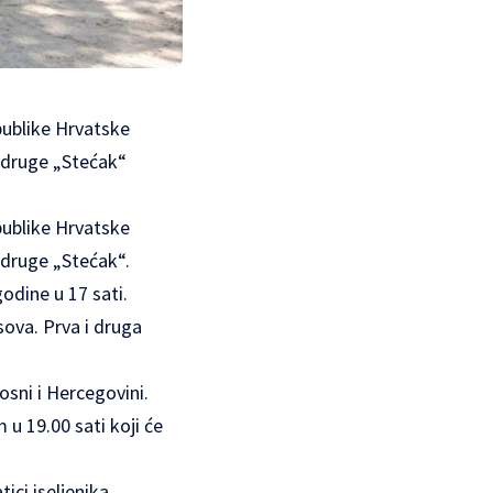
epublike Hrvatske
 Udruge „Stećak“
epublike Hrvatske
Udruge „Stećak“.
godine u 17 sati.
sova. Prva i druga
osni i Hercegovini.
u 19.00 sati koji će
ici iseljenika