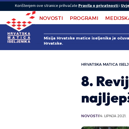
Korištenjem ove stranice prihvaćate
Pravila o privatnosti
i
Uvje
NOVOSTI
PROGRAMI
MEDIJSK
Misija Hrvatske matice iseljenika je očuv
Hrvatske.
HRVATSKA MATICA ISELJ
8. Revi
najljep
NOVOSTI
14. LIPNJA 2021.