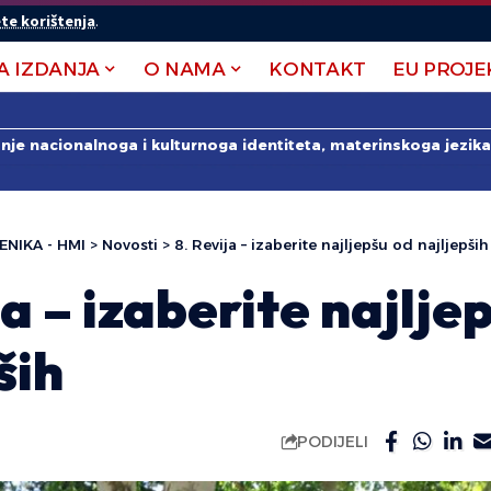
te korištenja
.
A IZDANJA
O NAMA
KONTAKT
EU PROJE
anje nacionalnoga i kulturnoga identiteta, materinskoga jezika 
ENIKA - HMI
>
Novosti
>
8. Revija – izaberite najljepšu od najljepših
ja – izaberite najlje
ših
PODIJELI