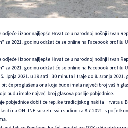
e odjeće i izbor najljepše Hrvatice u narodnoj nošnji izvan R
ih“ za 2021. godinu održat će se online na Facebook profilu
e odjeće i izbor najljepše Hrvatice u narodnoj nošnji izvan R
ih“ za 2021. godinu održat će se online na Facebook profilu 
. lipnja 2021. u 19 sati i 30 minuta i traje do 8. srpnja 2021. 
it će proglašena ona koja bude imala najveći broj vaših gla
koje budu imale najveći broj glasova poslije pobjednice.
 pobjednice dobit će replike tradicijskog nakita Hrvata u B
siti na ONLINE susretu svih sudionica 8.7.2021. s početkom 
ma.
 voditeljice Snježane Jurišić, voditeljice OZK u Hrvatskoj mat