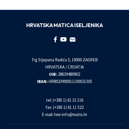
HRVATSKA MATICA ISELJENIKA
Trg Stjepana Radića 3, 10000 ZAGREB
HRVATSKA / CROATIA
OIB:
28639480902
IBAN:
HR8023900011100021305
tel: (+385 1) 61 15 116
fax: (+385 1) 61 11 522
E-mail:
hmi-info@matis.hr