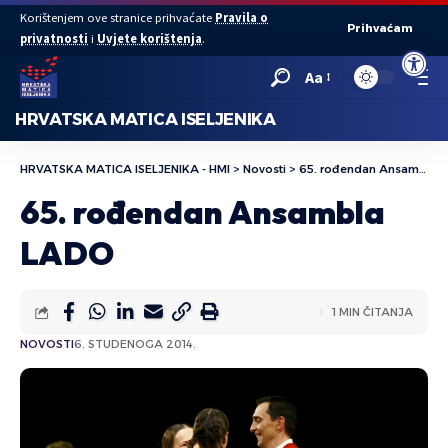
Korištenjem ove stranice prihvaćate
Pravila o
Prihvaćam
privatnosti
i
Uvjete korištenja
.
Open to
Aa
HRVATSKA MATICA ISELJENIKA
HRVATSKA MATICA ISELJENIKA - HMI
>
Novosti
>
65. rođendan Ansambla LADO
65. rođendan Ansambla
LADO
1 MIN ČITANJA
NOVOSTI
6. STUDENOGA 2014.