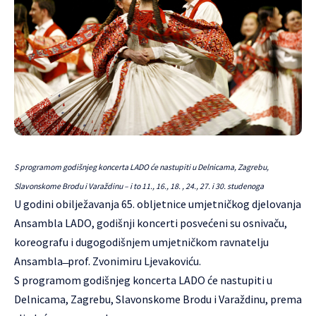
S programom godišnjeg koncerta LADO će nastupiti u Delnicama, Zagrebu,
Slavonskome Brodu i Varaždinu – i to 11., 16., 18. , 24., 27. i 30. studenoga
U godini obilježavanja 65. obljetnice umjetničkog djelovanja
Ansambla
LADO
, godišnji koncerti posvećeni su osnivaču,
koreografu i dugogodišnjem umjetničkom ravnatelju
Ansambla ̶ prof. Zvonimiru Ljevakoviću.
S programom godišnjeg koncerta LADO će nastupiti u
Delnicama, Zagrebu, Slavonskome Brodu i Varaždinu, prema