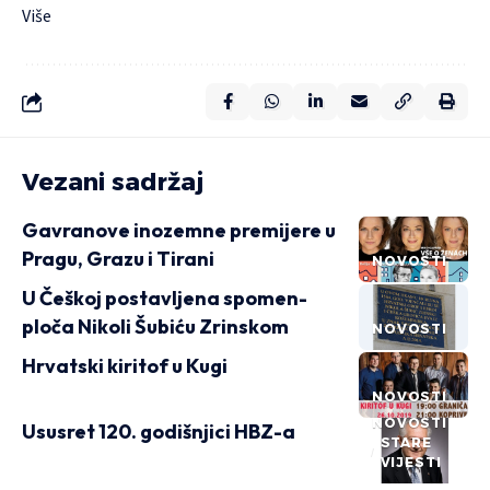
Više
Vezani sadržaj
Gavranove inozemne premijere u
Pragu, Grazu i Tirani
NOVOSTI
U Češkoj postavljena spomen-
ploča Nikoli Šubiću Zrinskom
NOVOSTI
Hrvatski kiritof u Kugi
NOVOSTI
NOVOSTI
Ususret 120. godišnjici HBZ-a
STARE
VIJESTI