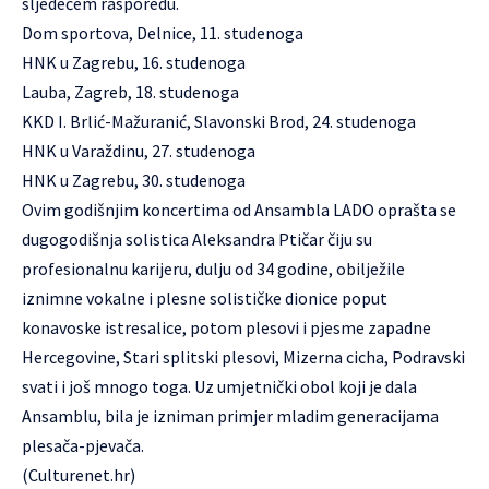
sljedećem rasporedu.
Dom sportova, Delnice, 11. studenoga
HNK u Zagrebu, 16. studenoga
Lauba, Zagreb, 18. studenoga
KKD I. Brlić-Mažuranić, Slavonski Brod, 24. studenoga
HNK u Varaždinu, 27. studenoga
HNK u Zagrebu, 30. studenoga
Ovim godišnjim koncertima od Ansambla LADO oprašta se
dugogodišnja solistica Aleksandra Ptičar čiju su
profesionalnu karijeru, dulju od 34 godine, obilježile
iznimne vokalne i plesne solističke dionice poput
konavoske istresalice, potom plesovi i pjesme zapadne
Hercegovine, Stari splitski plesovi, Mizerna cicha, Podravski
svati i još mnogo toga. Uz umjetnički obol koji je dala
Ansamblu, bila je izniman primjer mladim generacijama
plesača-pjevača.
(Culturenet.hr)