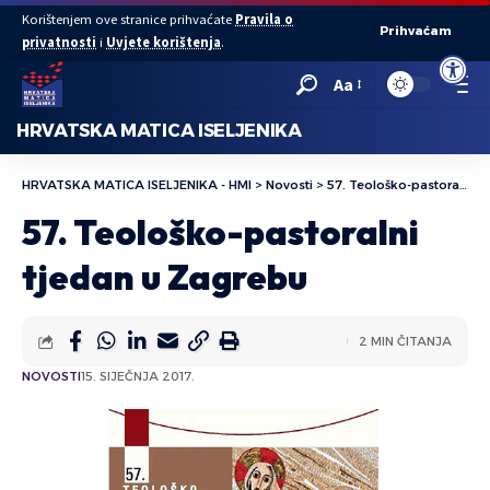
Korištenjem ove stranice prihvaćate
Pravila o
Prihvaćam
privatnosti
i
Uvjete korištenja
.
Open to
Aa
HRVATSKA MATICA ISELJENIKA
HRVATSKA MATICA ISELJENIKA - HMI
>
Novosti
>
57. Teološko-pastoralni tjedan u Zagrebu
57. Teološko-pastoralni
tjedan u Zagrebu
2 MIN ČITANJA
NOVOSTI
15. SIJEČNJA 2017.