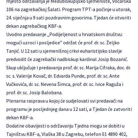
mjesto održavanja je Međubiskupijsko sjemenište, Voćarska
106 na zagrebačkoj Šalati. Program TPT-a počinje u utorak,
24. siječnja u 9 sati pozdravnim govorima. Tjedan će otvoriti
dekan zagrebačkog KBF-a.
Uvodno predavanje „Podijeljenost u hrvatskom društvu:
mogući uzroci i posljedice” održat će prof. dr. sc. Željko
Tanjić. U 12 sati u sjemenišnoj crkvi euharistijsko slavlje
predvodit će zagrebački nadbiskup kardinal Josip Bozanić.
Skup uključuje i predavanja prof. dr. sc. Marija Cifraka, doc. dr.
sc. s. Valerije Kovač, dr. Edvarda Punde, prof. dr. sc. Ante
Vučkovića, dr. sc. Nevena Šimca, prof. dr. sc. Ivice Raguža i
prof. dr. sc. Josip Balobana.
Plenarna rasprava u kojoj će sudjelovati svi predavači na
programu je posljednjeg dana u 12 sati, a Tjedan će zatvoriti
dekan KBF-a.
Dodatne obavijesti o održavanju Tjedna mogu se dobiti u
Tajništvu KBF-a, Vlaška 38 u Zagrebu, telefon 01 4890 402,