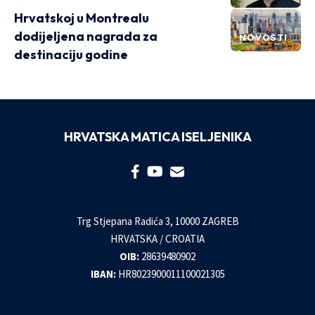
Hrvatskoj u Montrealu
dodijeljena nagrada za
NOVOSTI
destinaciju godine
HRVATSKA MATICA ISELJENIKA
Trg Stjepana Radića 3, 10000 ZAGREB
HRVATSKA / CROATIA
OIB:
28639480902
IBAN:
HR8023900011100021305