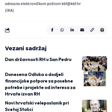
odnosno elektroničkom poštom
kbf@kbf.hr
(IKA)
Vezani sadržaj
Dan državnosti RH u San Pedru
NOVOSTI
Donesena Odluka o dodjeli
financijske potpore za posebne
NOVOSTI
potrebe i projekte od interesa za
Hrvate izvan RH
Novi hrvatski veleposlanik pri
Svetoj Stolici
NOVOSTI