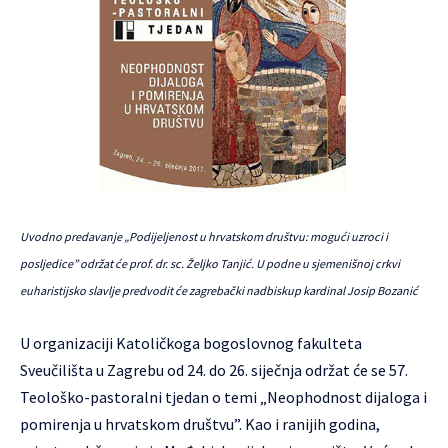
Uvodno predavanje „Podijeljenost u hrvatskom društvu: mogući uzroci i
posljedice” održat će prof. dr. sc. Željko Tanjić. U podne u sjemenišnoj crkvi
euharistijsko slavlje predvodit će zagrebački nadbiskup kardinal Josip Bozanić
U organizaciji Katoličkoga bogoslovnog fakulteta
Sveučilišta u Zagrebu od 24. do 26. siječnja održat će se 57.
Teološko-pastoralni tjedan o temi „Neophodnost dijaloga i
pomirenja u hrvatskom društvu”. Kao i ranijih godina,