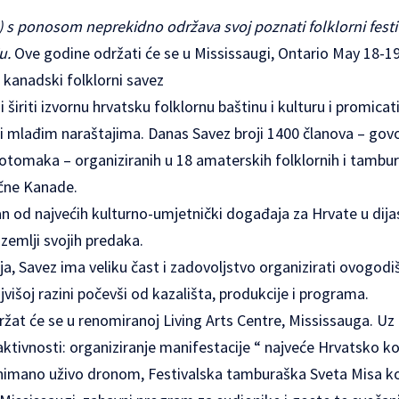
k) s ponosom neprekidno održava svoj poznati
folklorni fest
u.
Ove godine održati će se u Mississaugi, Ontario May 18-19
kanadski folklorni savez
i širiti izvornu hrvatsku folklornu baštinu i kulturu i promic
iti mlađim naraštajima. Danas Savez broji 1400 članova – gov
i potomaka – organiziranih u 18 amaterskih folklornih i tambur
očne Kanade.
an od najvećih kulturno-umjetnički događaja za Hrvate u dija
zemlji svojih predaka.
a, Savez ima veliku čast i zadovoljstvo organizirati ovogodišnj
ajvišoj razini počevši od kazališta, produkcije i programa.
ržat će se u renomiranoj Living Arts Centre, Mississauga. U
aktivnosti: organiziranje manifestacije “ najveće Hrvatsko ko
snimano uživo dronom, Festivalska tamburaška Sveta Misa koja