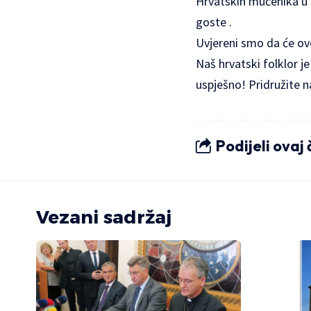
Hrvatskih mučenika u M
goste .
Uvjereni smo da će ovo
Naš hrvatski folklor je
uspješno! Pridružite 
Podijeli ovaj
Vezani sadržaj