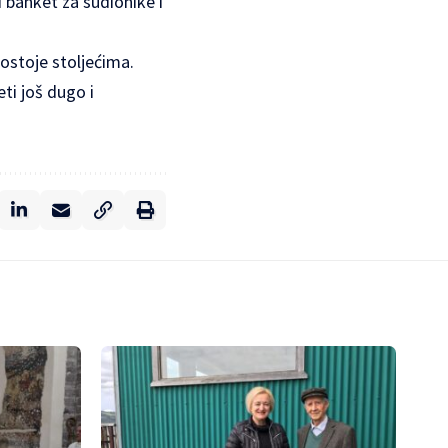
 banket za sudionike i
postoje stoljećima.
eti još dugo i