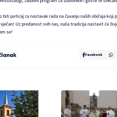
ississaugi, zabavni program za sudionike i goste te svečani
 biti poticaj za nastavak rada na čuvanju naših običaja koji 
 vječan! Uz predanost svih nas, naša tradicija nastavit će živj
nam se!
 članak
Facebook