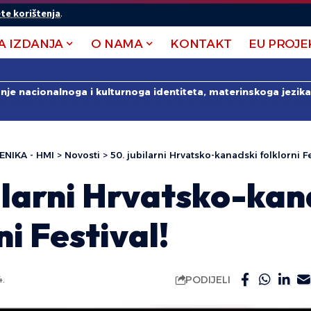
te korištenja
.
A IZDANJA
O NAMA
KONTAKT
EU PROJE
anje nacionalnoga i kulturnoga identiteta, materinskoga jezika 
ENIKA - HMI
>
Novosti
>
50. jubilarni Hrvatsko-kanadski folklorni Fe
ilarni Hrvatsko-kan
ni Festival!
PODIJELI
4.