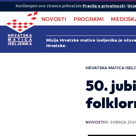
Korištenjem ove stranice prihvaćate
Pravila o privatnosti
i
Uvje
NOVOSTI
PROGRAMI
MEDIJSK
Misija Hrvatske matice iseljenika je očuv
Hrvatske.
HRVATSKA MATICA ISELJ
50. jub
folklor
NOVOSTI
10. SVIBNJA 202