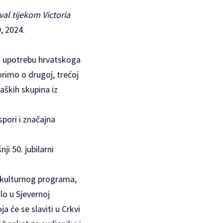
ival
tijekom Victoria
, 2024.
ati upotrebu hrvatskoga
orimo o drugoj, trećoj
aških skupina iz
spori i značajna
i 50. jubilarni
z kulturnog programa,
lo u Sjevernoj
 će se slaviti u Crkvi