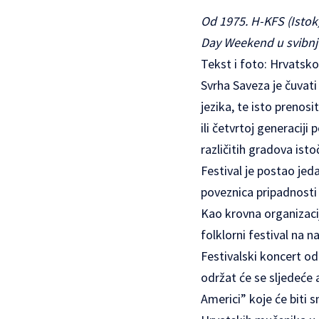
Od 1975. H-KFS (Isto
Day Weekend u svibnj
Tekst i foto:
Hrvatsko 
Svrha Saveza je čuvati 
jezika, te isto prenos
ili četvrtoj generacij
različitih gradova ist
Festival je postao jed
poveznica pripadnosti 
Kao krovna organizacij
folklorni festival na n
Festivalski koncert od
održat će se sljedeće 
Americi” koje će biti 