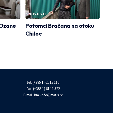
NOVOSTI
 Ozane
Potomci Bračana na otoku
Chiloe
tel: (+385 1) 61 15 116
fax: (+385 1) 61 11 522
E-mail:
hmi-info@matis.hr