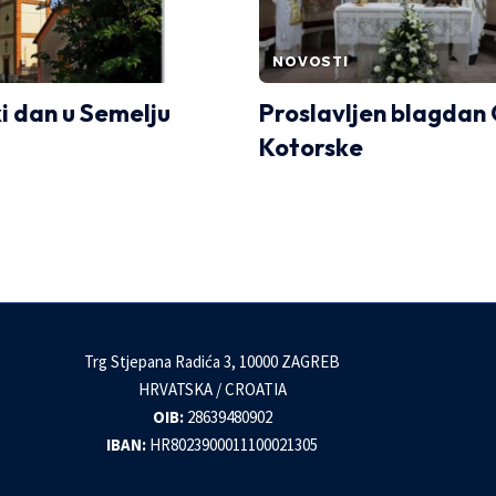
NOVOSTI
i dan u Semelju
Proslavljen blagdan
Kotorske
Trg Stjepana Radića 3, 10000 ZAGREB
HRVATSKA / CROATIA
OIB:
28639480902
IBAN:
HR8023900011100021305