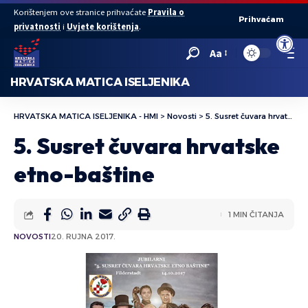
Korištenjem ove stranice prihvaćate
Pravila o
Prihvaćam
privatnosti
i
Uvjete korištenja
.
Open to
Aa
HRVATSKA MATICA ISELJENIKA
HRVATSKA MATICA ISELJENIKA - HMI
>
Novosti
>
5. Susret čuvara hrvatske etno-baštine
5. Susret čuvara hrvatske
etno-baštine
1 MIN ČITANJA
NOVOSTI
20. RUJNA 2017.