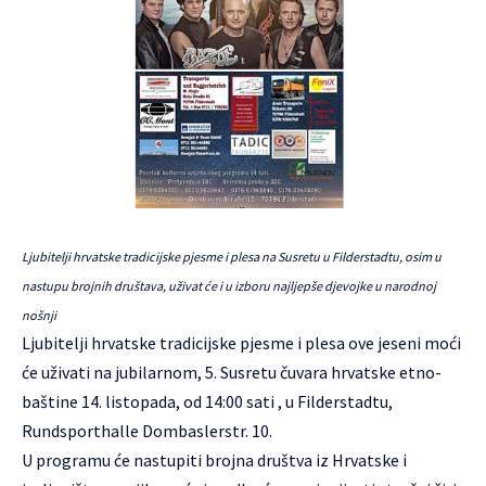
Ljubitelji hrvatske tradicijske pjesme i plesa na Susretu u Filderstadtu, osim u
nastupu brojnih društava, uživat će i u izboru najljepše djevojke u narodnoj
nošnji
Ljubitelji hrvatske tradicijske pjesme i plesa ove jeseni moći
će uživati na jubilarnom, 5. Susretu čuvara hrvatske etno-
baštine 14. listopada, od 14:00 sati , u Filderstadtu,
Rundsporthalle Dombaslerstr. 10.
U programu će nastupiti brojna društva iz Hrvatske i