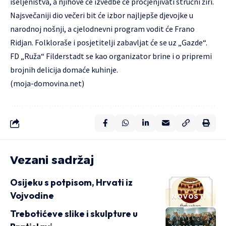
iseljeništva, a njihove će izvedbe će procjenjivati stručni žiri.
Najsvečaniji dio večeri bit će izbor najljepše djevojke u
narodnoj nošnji, a cjelodnevni program vodit će Frano
Ridjan. Folkloraše i posjetitelji zabavljat će se uz „Gazde“.
FD „Ruža“ Filderstadt se kao organizator brine i o pripremi
brojnih delicija domaće kuhinje.
(
moja-domovina.net
)
Vezani sadržaj
Osijeku s potpisom, Hrvati iz
Vojvodine
NOVOSTI
Trebotićeve slike i skulpture u