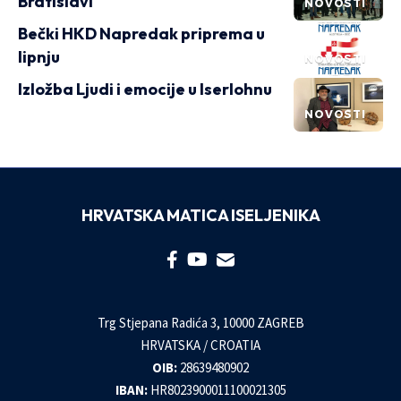
Bratislavi
NOVOSTI
Bečki HKD Napredak priprema u
lipnju
NOVOSTI
Izložba Ljudi i emocije u Iserlohnu
NOVOSTI
HRVATSKA MATICA ISELJENIKA
Trg Stjepana Radića 3, 10000 ZAGREB
HRVATSKA / CROATIA
OIB:
28639480902
IBAN:
HR8023900011100021305