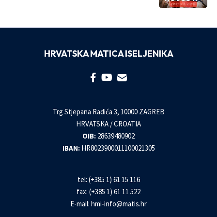
HRVATSKA MATICA ISELJENIKA
Trg Stjepana Radića 3, 10000 ZAGREB
HRVATSKA / CROATIA
OIB:
28639480902
IBAN:
HR8023900011100021305
tel: (+385 1) 61 15 116
fax: (+385 1) 61 11 522
E-mail:
hmi-info@matis.hr