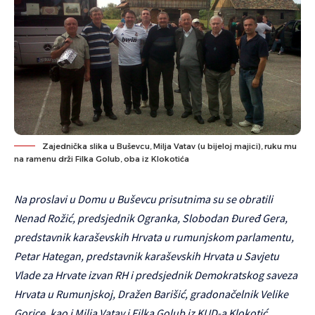
Zajednička slika u Buševcu, Milja Vatav (u bijeloj majici), ruku mu
na ramenu drži Filka Golub, oba iz Klokotića
Na proslavi u Domu u Buševcu prisutnima su se obratili
Nenad Rožić, predsjednik Ogranka, Slobodan Đuređ Gera,
predstavnik karaševskih Hrvata u rumunjskom parlamentu,
Petar Hategan, predstavnik karaševskih Hrvata u Savjetu
Vlade za Hrvate izvan RH i predsjednik Demokratskog saveza
Hrvata u Rumunjskoj, Dražen Barišić, gradonačelnik Velike
Gorice, kao i Milja Vatav i Filka Golub iz KUD-a Klokotić