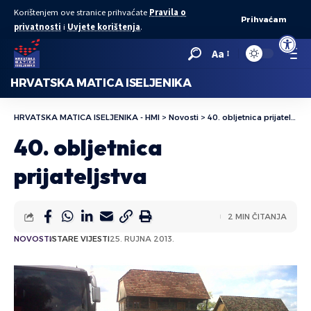
Korištenjem ove stranice prihvaćate
Pravila o
Prihvaćam
privatnosti
i
Uvjete korištenja
.
Open to
Aa
HRVATSKA MATICA ISELJENIKA
HRVATSKA MATICA ISELJENIKA - HMI
>
Novosti
>
40. obljetnica prijateljstva
40. obljetnica
prijateljstva
2 MIN ČITANJA
NOVOSTI
STARE VIJESTI
25. RUJNA 2013.