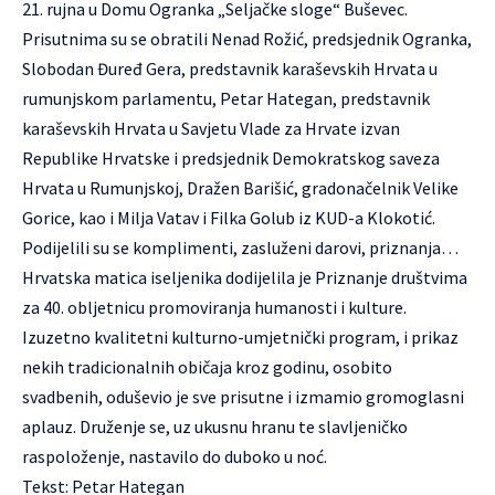
21. rujna u Domu Ogranka „Seljačke sloge“ Buševec.
Prisutnima su se obratili Nenad Rožić, predsjednik Ogranka,
Slobodan Đuređ Gera, predstavnik karaševskih Hrvata u
rumunjskom parlamentu, Petar Hategan, predstavnik
karaševskih Hrvata u Savjetu Vlade za Hrvate izvan
Republike Hrvatske i predsjednik Demokratskog saveza
Hrvata u Rumunjskoj, Dražen Barišić, gradonačelnik Velike
Gorice, kao i Milja Vatav i Filka Golub iz KUD-a Klokotić.
Podijelili su se komplimenti, zasluženi darovi, priznanja…
Hrvatska matica iseljenika dodijelila je Priznanje društvima
za 40. obljetnicu promoviranja humanosti i kulture.
Izuzetno kvalitetni kulturno-umjetnički program, i prikaz
nekih tradicionalnih običaja kroz godinu, osobito
svadbenih, oduševio je sve prisutne i izmamio gromoglasni
aplauz. Druženje se, uz ukusnu hranu te slavljeničko
raspoloženje, nastavilo do duboko u noć.
Tekst: Petar Hategan