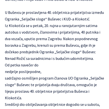
U Buševcu je proslavljena 40. obljetnica prijateljstva između
Ogranka „Seljačke sloge“ Buševec
i KUD-a Klokotić.
Iz Klokotića se u petak, 20. rujna u ranojutarnjim satima
autobus s vodstvom, članovima i prijateljima, 40 putnika i
dva vozača, uputio prema Zagrebu. Nakon popodnevnog
boravka u Zagrebu, krenuli su prema Buševcu, gdje ih je
dočekao predsjednik Ogranka „Seljačke sloge“ Buševec
Nenad Rožić sa suradnicima i s budućim udomiteljima.
Od petka navečer do
nedjelje poslijepodne,
sadržajno osmišljen program članova UO Ogranka „Seljačke
sloge“ Buševec te prijatelja dvaju društava, omogućio je
lijepu proslavu 40. obljetnice prijateljstva Buševca i
Klokotića.
Središnji dio obilježavanja obljetnice dogodio se u subotu,