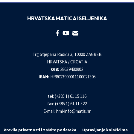
HRVATSKA MATICA ISELJENIKA
Trg Stjepana Radića 3, 10000 ZAGREB
HRVATSKA / CROATIA
OIB:
28639480902
IBAN:
HR8023900011100021305
tel: (+385 1) 61 15 116
fax: (+385 1) 61 11 522
E-mail:
hmi-info@matis.hr
Pravila privatnosti i zaštite podataka
Upravljanje kolačićima