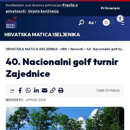
Korištenjem ove stranice prihvaćate
Pravila o
Prihvaćam
privatnosti
i
Uvjete korištenja
.
Open to
Aa
HRVATSKA MATICA ISELJENIKA
HRVATSKA MATICA ISELJENIKA - HMI
>
Novosti
>
40. Nacionalni golf turnir Zajednice
40. Nacionalni golf turnir
Zajednice
1 MIN ČITANJA
NOVOSTI
2. LIPNJA 2015.