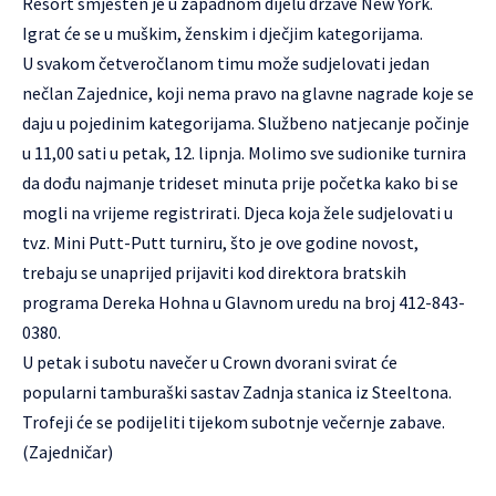
Resort
smješten je u zapadnom dijelu države New York.
Igrat će se u muškim, ženskim i dječjim kategorijama.
U svakom četveročlanom timu može sudjelovati jedan
nečlan Zajednice, koji nema pravo na glavne nagrade koje se
daju u pojedinim kategorijama. Službeno natjecanje počinje
u 11,00 sati u petak, 12. lipnja. Molimo sve sudionike turnira
da dođu najmanje trideset minuta prije početka kako bi se
mogli na vrijeme registrirati. Djeca koja žele sudjelovati u
tvz. Mini Putt-Putt turniru, što je ove godine novost,
trebaju se unaprijed prijaviti kod direktora bratskih
programa Dereka Hohna u Glavnom uredu na broj 412-843-
0380.
U petak i subotu navečer u Crown dvorani svirat će
popularni tamburaški sastav Zadnja stanica iz Steeltona.
Trofeji će se podijeliti tijekom subotnje večernje zabave.
(Zajedničar)