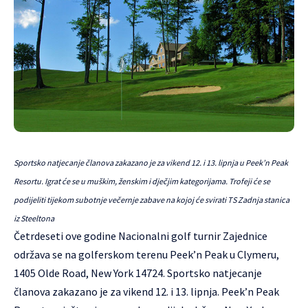
Sportsko natjecanje članova zakazano je za vikend 12. i 13. lipnja u Peek’n Peak
Resortu. Igrat će se u muškim, ženskim i dječjim kategorijama. Trofeji će se
podijeliti tijekom subotnje večernje zabave na kojoj će svirati TS Zadnja stanica
iz Steeltona
Četrdeseti ove godine Nacionalni golf turnir Zajednice
održava se na golferskom terenu Peek’n Peak u Clymeru,
1405 Olde Road, New York 14724. Sportsko natjecanje
članova zakazano je za vikend 12. i 13. lipnja.
Peek’n Peak