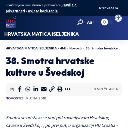
Korištenjem ove stranice prihvaćate
Pravila o
Prihvaćam
privatnosti
i
Uvjete korištenja
.
Open to
Aa
HRVATSKA MATICA ISELJENIKA
HRVATSKA MATICA ISELJENIKA - HMI
>
Novosti
>
38. Smotra hrvatske kulture u Švedskoj
38. Smotra hrvatske
kulture u Švedskoj
0 MIN ČITANJA
NOVOSTI
21. RUJNA 2018.
Smotra se održava se pod pokroviteljstvom Hrvatskog
saveza u Švedskoj i , po prvi put, u organizaciji HD Croatia –