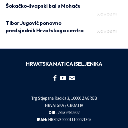
Šokačko-švapski bal u Mohaču
NOVOSTI
Tibor Jugović ponovno
predsjednik Hrvatskoga centra
NOVOSTI
HRVATSKA MATICA ISELJENIKA
Trg Stjepana Radića 3, 10000 ZAGREB
HRVATSKA / CROATIA
OIB:
28639480902
IBAN:
HR8023900011100021305