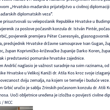
vom „Hrvatsko-mađarsko prijateljstvo u civilnoj diplomaciji 
ađarskih diplomatskih veza”.
ce prisustvovali su veleposlanik Republike Hrvatske u Budim
ovjerenik za poslove počasnih konzula dr. István Pintér, poča
 Grbić, povjerenik premijera Péter Cseresnyés, glasnogovorn
a, predsjednik Hrvatske državne samouprave Ivan Gugan, ž
ec, župan Koprivničko-križevačke županije Darko Koren, žup
ak i predstavnici pomurske hrvatske zajednice.
en Andrlić naglasio je važnost suradnje na svim razinama, od
ke Hrvatske u Velikoj Kaniži dr. Atila Kos kroz svoje izlaganj
povezanost dviju zemalja, na kojem se temelje i buduće veze
en Grbić uručio je sablju Zrinskih počasnom konzulu dr. Atili 
nosa. Uoči obljetnice uređena je izložba o povijesti civilne di
k / MCC