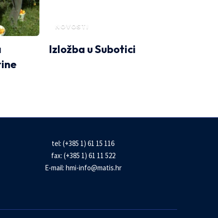
NOVOSTI
a
Izložba u Subotici
ine
tel: (+385 1) 61 15 116
fax: (+385 1) 61 11 522
E-mail:
hmi-info@matis.hr