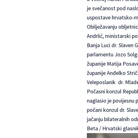
je svečanost pod naslo
uspostave hrvatsko-m
Obilježavanju obljetni
Andrlić, ministarski p
Banja Luci dr. Slaven
parlamentu Jozo Solg
županije Matija Posav
županije Anđelko Strič
Veleposlanik dr. Mlad
Počasni konzul Republi
naglasio je povijesnu 
počani konzul dr. Slav
jačanju bilateralnih od
Beta / Hrvatski glasni