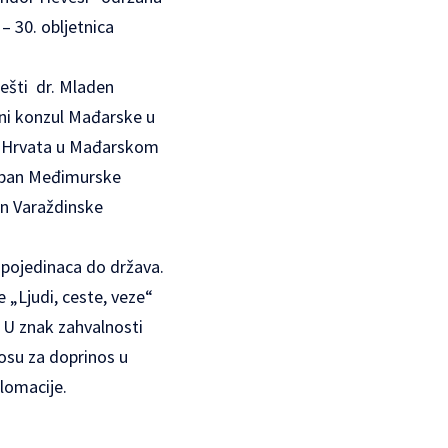
– 30. obljetnica
pešti dr. Mladen
sni konzul Mađarske u
ik Hrvata u Mađarskom
upan Međimurske
an Varaždinske
 pojedinaca do država.
e „Ljudi, ceste, veze“
. U znak zahvalnosti
Kosu za doprinos u
plomacije.