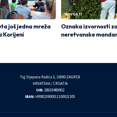
NOVOSTI
ta još jedna mreža
Oznaka izvornosti z
a Korijeni
neretvanske mandar
Trg Stjepana Radića 3, 10000 ZAGREB
HRVATSKA / CROATIA
OIB:
28639480902
IBAN:
HR8023900011100021305