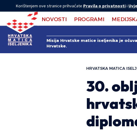
Korištenjem ove stranice prihvaćate
Pravila o privatnosti
i
Uvje
NOVOSTI
PROGRAMI
MEDIJSK
Misija Hrvatske matice iseljenika je očuv
Hrvatske.
HRVATSKA MATICA ISELJ
30. obl
hrvats
diplom