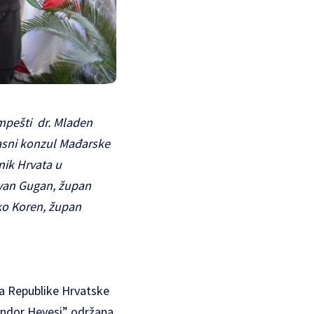
impešti dr. Mladen
časni konzul Mađarske
nik Hrvata u
van Gugan, župan
ko Koren, župan
ta Republike Hrvatske
Sándor Hevesi” održana