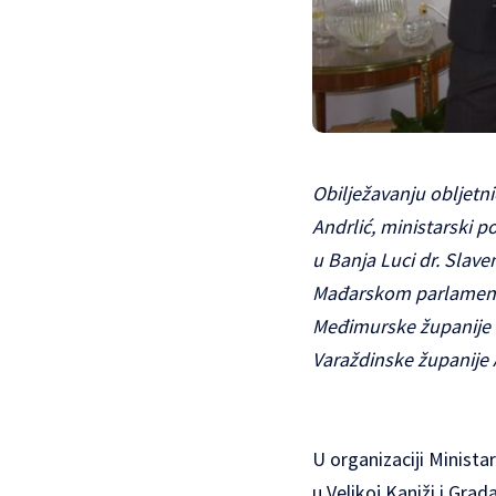
Obilježavanju obljetn
Andrlić, ministarski 
u Banja Luci dr. Slav
Mađarskom parlamentu
Međimurske županije 
Varaždinske županije 
U organizaciji Minist
u Velikoj Kaniži i Gra