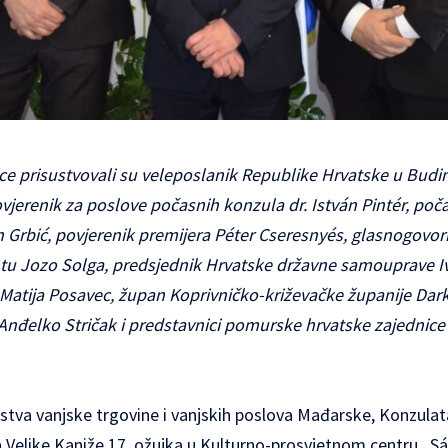
ice prisustvovali su veleposlanik Republike Hrvatske u Bud
povjerenik za poslove počasnih konzula dr. István Pintér, po
en Grbić, povjerenik premijera Péter Cseresnyés, glasnogovor
 Jozo Solga, predsjednik Hrvatske državne samouprave I
Matija Posavec, župan Koprivničko-križevačke županije Dar
Anđelko Stričak i predstavnici pomurske hrvatske zajednice
arstva vanjske trgovine i vanjskih poslova Mađarske, Konzula
da Velike Kaniže 17. ožujka u Kulturno-prosvjetnom centru „