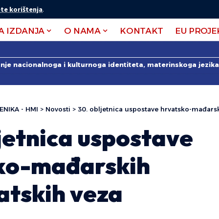
te korištenja
.
A IZDANJA
O NAMA
KONTAKT
EU PROJE
anje nacionalnoga i kulturnoga identiteta, materinskoga jezika 
ENIKA - HMI
>
Novosti
>
30. obljetnica uspostave hrvatsko-mađars
jetnica uspostave
ko-mađarskih
atskih veza