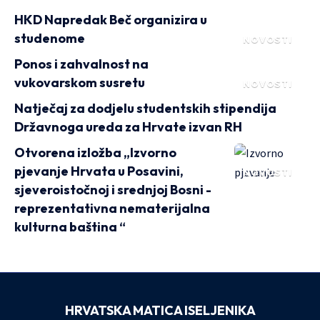
HKD Napredak Beč organizira u
studenome
NOVOSTI
Ponos i zahvalnost na
vukovarskom susretu
NOVOSTI
Natječaj za dodjelu studentskih stipendija
Državnoga ureda za Hrvate izvan RH
Otvorena izložba „Izvorno
pjevanje Hrvata u Posavini,
NOVOSTI
sjeveroistočnoj i srednjoj Bosni -
reprezentativna nematerijalna
kulturna baština “
HRVATSKA MATICA ISELJENIKA