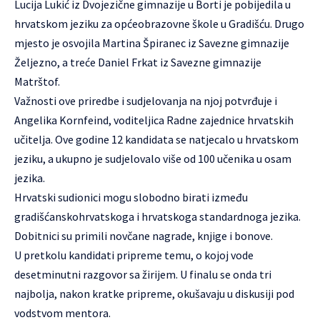
Lucija Lukić iz Dvojezične gimnazije u Borti je pobijedila u
hrvatskom jeziku za općeobrazovne škole u Gradišću. Drugo
mjesto je osvojila Martina Špiranec iz Savezne gimnazije
Željezno, a treće Daniel Frkat iz Savezne gimnazije
Matrštof.
Važnosti ove priredbe i sudjelovanja na njoj potvrđuje i
Angelika Kornfeind, voditeljica Radne zajednice hrvatskih
učitelja. Ove godine 12 kandidata se natjecalo u hrvatskom
jeziku, a ukupno je sudjelovalo više od 100 učenika u osam
jezika.
Hrvatski sudionici mogu slobodno birati između
gradišćanskohrvatskoga i hrvatskoga standardnoga jezika.
Dobitnici su primili novčane nagrade, knjige i bonove.
U pretkolu kandidati pripreme temu, o kojoj vode
desetminutni razgovor sa žirijem. U finalu se onda tri
najbolja, nakon kratke pripreme, okušavaju u diskusiji pod
vodstvom mentora.