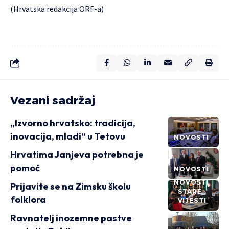
(Hrvatska redakcija ORF-a)
Vezani sadržaj
„Izvorno hrvatsko: tradicija,
inovacija, mladi“ u Tetovu
NOVOSTI
Hrvatima Janjeva potrebna je
pomoć
NOVOSTI
NOVOSTI
Prijavite se na Zimsku školu
STARE
folklora
VIJESTI
Ravnatelj inozemne pastve