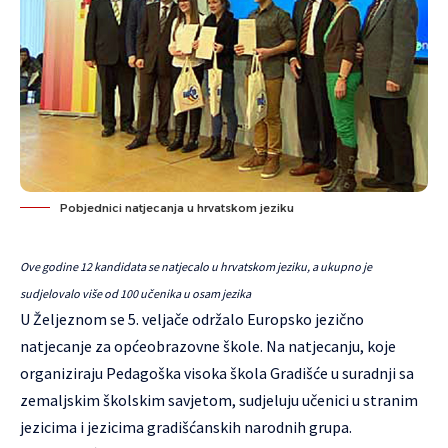
Pobjednici natjecanja u hrvatskom jeziku
Ove godine 12 kandidata se natjecalo u hrvatskom jeziku, a ukupno je
sudjelovalo više od 100 učenika u osam jezika
U Željeznom se 5. veljače održalo Europsko jezično
natjecanje za općeobrazovne škole. Na natjecanju, koje
organiziraju Pedagoška visoka škola Gradišće u suradnji sa
zemaljskim školskim savjetom, sudjeluju učenici u stranim
jezicima i jezicima gradišćanskih narodnih grupa.