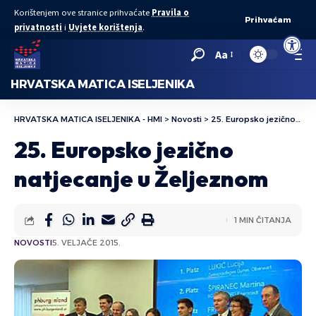
Korištenjem ove stranice prihvaćate
Pravila o
Prihvaćam
privatnosti
i
Uvjete korištenja
.
Open to
Aa
HRVATSKA MATICA ISELJENIKA
HRVATSKA MATICA ISELJENIKA - HMI
>
Novosti
>
25. Europsko jezično natjecanje u Željeznom
25. Europsko jezično
natjecanje u Željeznom
1 MIN ČITANJA
NOVOSTI
5. VELJAČE 2015.