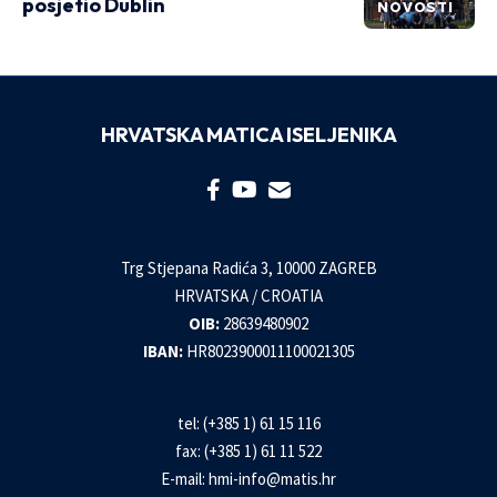
posjetio Dublin
NOVOSTI
HRVATSKA MATICA ISELJENIKA
Trg Stjepana Radića 3, 10000 ZAGREB
HRVATSKA / CROATIA
OIB:
28639480902
IBAN:
HR8023900011100021305
tel: (+385 1) 61 15 116
fax: (+385 1) 61 11 522
E-mail:
hmi-info@matis.hr