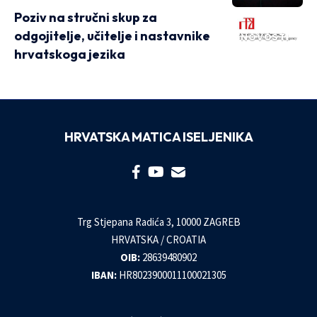
Poziv na stručni skup za
odgojitelje, učitelje i nastavnike
NOVOSTI
hrvatskoga jezika
HRVATSKA MATICA ISELJENIKA
Trg Stjepana Radića 3, 10000 ZAGREB
HRVATSKA / CROATIA
OIB:
28639480902
IBAN:
HR8023900011100021305