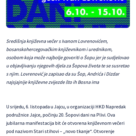
Središnja književna večer s Ivanom Lovrenovićem,
bosanskohercegovačkim književnikom i urednikom,
osobom koja može najbolje govoriti o Šopu jer je sudjelovao
u objavljivanju njegovih djela za Šopova života te se susretao
s njim. Lovrenović je zapisao da su Šop, Andrića i Dizdar
najsjajnije književne zvijezde što ih Bosna ima
U srijedu, 6. listopada u Jajcu, u organizaciji HKD Napredak
podružnice Jajce, počinju 20. Šopovi dani na Plivi. Ova
jubilarna manifestacija bit će otvorena književnom večeri
pod nazivom Stari stihovi – „novo tkanje“. Otvorenje